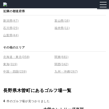
togg
navi
近隣の都道府県
新潟県
(47)
富山県
(16)
石川県
(25)
福井県
(11)
山梨県
(44)
その他のエリア
北海道・東北
(358)
関東
(681)
東海
(319)
関西
(342)
中国・四国
(239)
九州・沖縄
(267)
長野県木曽町にあるゴルフ場一覧
4
件のゴルフ場が見つかりました