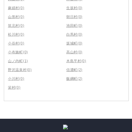
麻績村
(0)
生坂村
(0)
山形村
(0)
朝日村
(0)
筑北村
(0)
池田町
(0)
松川村
(0)
白馬村
(0)
小谷村
(0)
坂城町
(0)
小布施町
(0)
高山村
(0)
山ノ内町
(1)
木島平村
(0)
野沢温泉村
(0)
信濃町
(2)
小川村
(0)
飯綱町
(2)
栄村
(0)