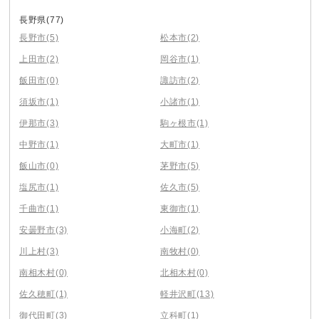
長野県
(77)
長野市
(5)
松本市
(2)
上田市
(2)
岡谷市
(1)
飯田市
(0)
諏訪市
(2)
須坂市
(1)
小諸市
(1)
伊那市
(3)
駒ヶ根市
(1)
中野市
(1)
大町市
(1)
飯山市
(0)
茅野市
(5)
塩尻市
(1)
佐久市
(5)
千曲市
(1)
東御市
(1)
安曇野市
(3)
小海町
(2)
川上村
(3)
南牧村
(0)
南相木村
(0)
北相木村
(0)
佐久穂町
(1)
軽井沢町
(13)
御代田町
(3)
立科町
(1)