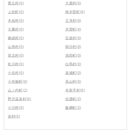
豊丘村
(0)
大鹿村
(0)
上松町
(0)
南木曽町
(0)
木祖村
(0)
王滝村
(0)
大桑村
(0)
木曽町
(4)
麻績村
(0)
生坂村
(0)
山形村
(0)
朝日村
(0)
筑北村
(0)
池田町
(0)
松川村
(0)
白馬村
(0)
小谷村
(0)
坂城町
(0)
小布施町
(0)
高山村
(0)
山ノ内町
(1)
木島平村
(0)
野沢温泉村
(0)
信濃町
(2)
小川村
(0)
飯綱町
(2)
栄村
(0)