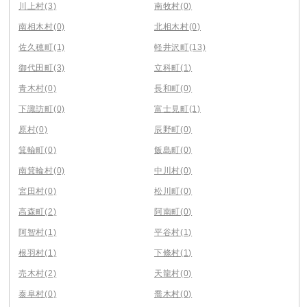
川上村
(3)
南牧村
(0)
南相木村
(0)
北相木村
(0)
佐久穂町
(1)
軽井沢町
(13)
御代田町
(3)
立科町
(1)
青木村
(0)
長和町
(0)
下諏訪町
(0)
富士見町
(1)
原村
(0)
辰野町
(0)
箕輪町
(0)
飯島町
(0)
南箕輪村
(0)
中川村
(0)
宮田村
(0)
松川町
(0)
高森町
(2)
阿南町
(0)
阿智村
(1)
平谷村
(1)
根羽村
(1)
下條村
(1)
売木村
(2)
天龍村
(0)
泰阜村
(0)
喬木村
(0)