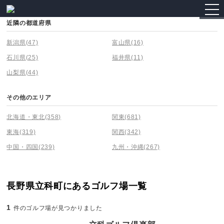
togg
navi
近隣の都道府県
新潟県
(47)
富山県
(16)
石川県
(25)
福井県
(11)
山梨県
(44)
その他のエリア
北海道・東北
(358)
関東
(681)
東海
(319)
関西
(342)
中国・四国
(239)
九州・沖縄
(267)
長野県立科町にあるゴルフ場一覧
1
件のゴルフ場が見つかりました