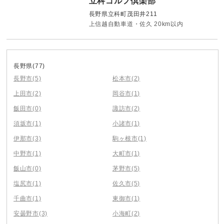
立科ゴルフ倶楽部
長野県立科町茂田井211
上信越自動車道・佐久 20km以内
長野県
(77)
長野市
(5)
松本市
(2)
上田市
(2)
岡谷市
(1)
飯田市
(0)
諏訪市
(2)
須坂市
(1)
小諸市
(1)
伊那市
(3)
駒ヶ根市
(1)
中野市
(1)
大町市
(1)
飯山市
(0)
茅野市
(5)
塩尻市
(1)
佐久市
(5)
千曲市
(1)
東御市
(1)
安曇野市
(3)
小海町
(2)