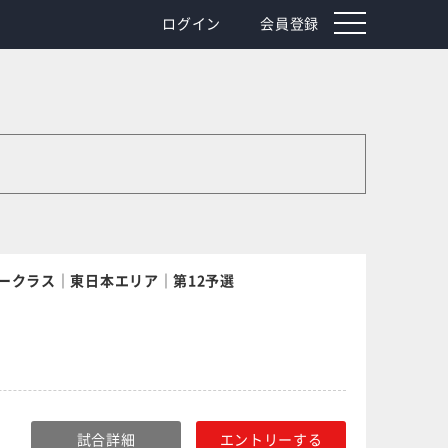
toggle
ログイン
会員登録
navigation
ークラス｜東日本エリア｜第12予選
試合詳細
エントリーする