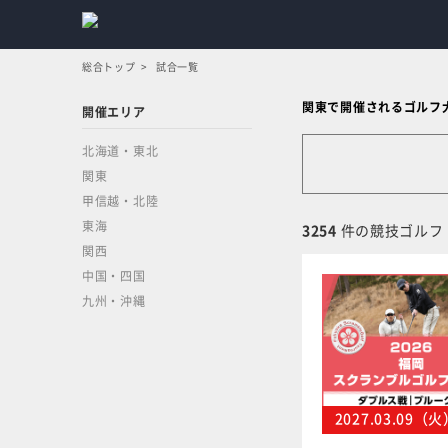
総合トップ
試合一覧
関東で開催されるゴルフ
開催エリア
北海道・東北
関東
甲信越・北陸
東海
3254
件の競技ゴルフ
関西
中国・四国
九州・沖縄
2027.03.09（