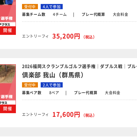
受付中
4人で参加
募集チーム数
4チーム
プレー代概算
大会料金
火）開催
35,200円
エントリーフィ
（税込）
2026福岡スクランブルゴルフ選手権｜ダブルス戦｜ブル
倶楽部 我山（群馬県）
受付中
2人で参加
募集ペア数
8ペア
プレー代概算
大会料金
木）開催
17,600円
エントリーフィ
（税込）