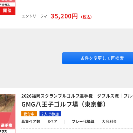
木）開催
35,200円
エントリーフィ
（税込）
条件を変更して再検索
2026福岡スクランブルゴルフ選手権｜ダブルス戦｜ブル
GMG八王子ゴルフ場（東京都）
受付中
2人で参加
募集ペア数
8ペア
プレー代概算
大会料金