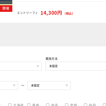
水）開催
14,300円
エントリーフィ
（税込）
競技方法
北
北海道
青森
岩手
宮城
秋田