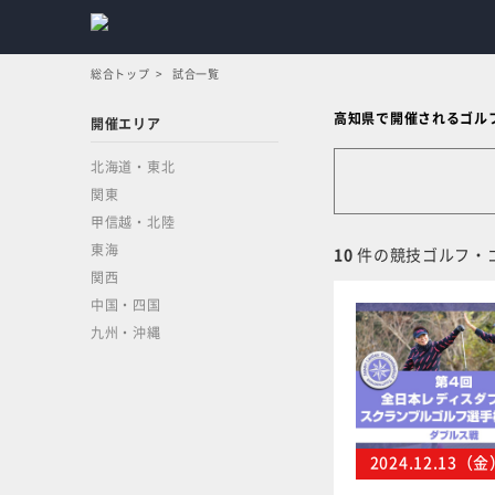
総合トップ
試合一覧
高知県で開催されるゴル
開催エリア
北海道・東北
関東
甲信越・北陸
東海
10
件の競技ゴルフ・
関西
中国・四国
九州・沖縄
2024.12.13（