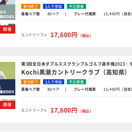
受付終了
2人で参加
平日開催
募集ペア数
80ペア
プレー代概算
15,400円（昼
火）開催
17,600円
エントリーフィ
（税込）
第3回全日本ダブルススクランブルゴルフ選手権2023｜
Kochi黒潮カントリークラブ（高知県）
受付終了
2人で参加
平日開催
募集ペア数
80ペア
プレー代概算
15,400円（昼
月）開催
17,600円
エントリーフィ
（税込）