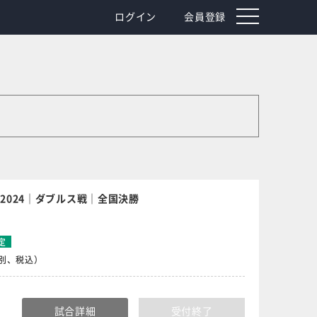
toggle
ログイン
会員登録
navigation
2024｜ダブルス戦｜全国決勝
定
食別、税込）
試合詳細
受付終了