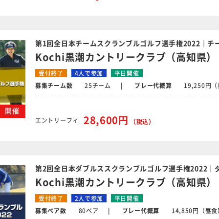
第1回全日本チームスクランブルゴルフ選手権2022｜チ
Kochi黒潮カントリークラブ（高知県）
受付終了
4人で参加
平日開催
募集チーム数
25チーム
プレー代概算
19,250
木）開催
28,600円
エントリーフィ
（税込）
第2回全日本ダブルススクランブルゴルフ選手権2022｜
Kochi黒潮カントリークラブ（高知県）
受付終了
2人で参加
平日開催
募集ペア数
80ペア
プレー代概算
14,850円（昼