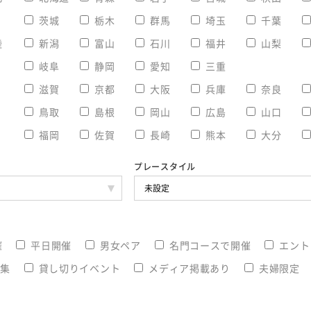
茨城
栃木
群馬
埼玉
千葉
陸
新潟
富山
石川
福井
山梨
岐阜
静岡
愛知
三重
滋賀
京都
大阪
兵庫
奈良
鳥取
島根
岡山
広島
山口
福岡
佐賀
長崎
熊本
大分
プレースタイル
催
平日開催
男女ペア
名門コースで開催
エント
募集
貸し切りイベント
メディア掲載あり
夫婦限定