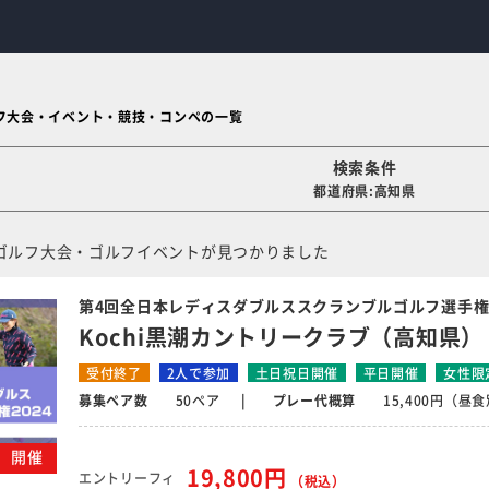
フ大会・イベント・競技・コンペの一覧
検索条件
都道府県:高知県
ゴルフ大会・ゴルフイベントが見つかりました
第4回全日本レディスダブルススクランブルゴルフ選手権
Kochi黒潮カントリークラブ（高知県）
受付終了
2人で参加
土日祝日開催
平日開催
女性限
募集ペア数
50ペア
プレー代概算
15,400円（昼
金）開催
19,800円
エントリーフィ
（税込）