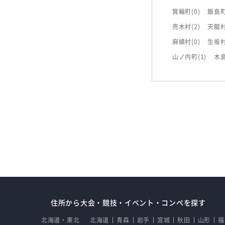
箕輪町
(0)
飯島
売木村
(2)
天龍
麻績村
(0)
生坂
山ノ内町
(1)
木
住所から大会・競技・イベント・コンペを探す
北海道・東北
北海道
青森
岩手
宮城
秋田
山形
福