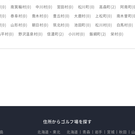
町
(0)
南箕輪村
(0)
中川村
(0)
宮田村
(0)
松川町
(0)
高森町
(2)
阿南町
(
村
(0)
泰阜村
(0)
喬木村
(0)
豊丘村
(0)
大鹿村
(0)
上松町
(0)
南木曽町
(
村
(0)
山形村
(0)
朝日村
(0)
筑北村
(0)
池田町
(0)
松川村
(0)
白馬村
(0)
島平村
(0)
野沢温泉村
(0)
信濃町
(2)
小川村
(0)
飯綱町
(2)
栄村
(0)
住所からゴルフ場を探す
島
北海道・東北
北海道
青森
岩手
宮城
秋田