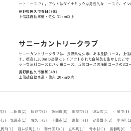
ートコースです。アウトはダイナミックな男性的なコースで、イン
れ、フラットで広いホール、傾斜の緩いミドルホール、谷越えのシ
長野県佐久市春日5905
種多様な顔を持っています。
上信越自動車道・佐久 31km以上
サニーカントリークラブ
サニーカントリークラブは、長野県佐久市にある丘陵コース。上信
す。標高1,100mの高原にレイアウトされた自然美を生かした27
ットな蓼科コースと八ヶ岳コース、丘陵コースの浅間コースの3コ
ース風で、各ホールは白樺の林でセパレートされています。浅間コ
長野県佐久市協和3491
ンもあり、フェアウェイも狭く難易度は高くなっています。
上信越自動車道・佐久 20km以内
市
(2)
上田市
(2)
岡谷市
(1)
飯田市
(0)
諏訪市
(2)
須坂市
(1)
小諸市
(1)
市
(5)
塩尻市
(1)
佐久市
(5)
千曲市
(1)
東御市
(1)
安曇野市
(3)
小海町
(
久穂町
(1)
軽井沢町
(13)
御代田町
(3)
立科町
(1)
青木村
(0)
長和町
(0)