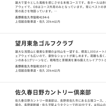
雄大で堂々とした風格を感じさせる本格コースです。各ホールは赤
アウェイで、OBはコース外周のみとなっています。常にベストの
質の高さを物語っています。
2番は左サイドはOB、右はマウンドの法面で、ティーショットの
長野県佐久市協和4194-6
な池には水車小屋もあり美しいですが、技術が必要とされプレッシ
上信越自動車道・佐久 20km以内
望月東急ゴルフクラブ
雄大な浅間山と優美な景観の蓼科山を一望する、標高1,000メー
ェアウェイも広いので、豪快なショットが楽しめます。距離も長く
ンのある1グリーンなど、戦略性と景観美を兼ね備えたレイアウト
6番は名物池越えのショートホール。風を読み、距離感をつかむこ
長野県佐久市協和3597-27
上信越自動車道・佐久 20km以内
佐久春日野カントリー倶楽部
佐久春日野カントリー倶楽部は、長野県佐久市にある丘陵コース。
場合、長野新幹線・佐久平駅よりタクシーで約30分です。蓼科山