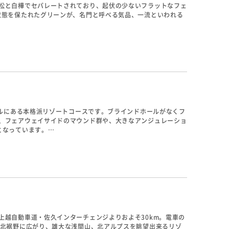
松と白樺でセパレートされており、起伏の少ないフラットなフェ
状態を保たれたグリーンが、名門と呼べる気品、一流といわれる
落とし所がフェアウェイセンターのみとなっています。5番は大き
ャーのかかるホールです。
トルにある本格派リゾートコースです。ブラインドホールがなくフ
、フェアウェイサイドのマウンド群や、大きなアンジュレーショ
となっています。
とがポイントとなります。
上越自動車道・佐久インターチェンジよりおよそ30km。電車の
の北裾野に広がり、雄大な浅間山、北アルプスを眺望出来るリゾ