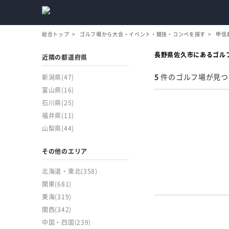
総合トップ
ゴルフ場から大会・イベント・競技・コンペを探す
甲信
長野県佐久市にあるゴル
近隣の都道府県
5
件のゴルフ場が見つ
新潟県
(47)
富山県
(16)
石川県
(25)
福井県
(11)
山梨県
(44)
その他のエリア
北海道・東北
(358)
関東
(681)
東海
(319)
関西
(342)
中国・四国
(239)