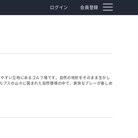
toggle
ログイン
会員登録
navigation
スしやすい立地にあるゴルフ場です。自然の地形をそのまま生かし
ルプスの山々に囲まれた自然環境の中で、爽快なプレーが楽しめ
の為、ショットの正確性が必要となります。インは起伏と変化に