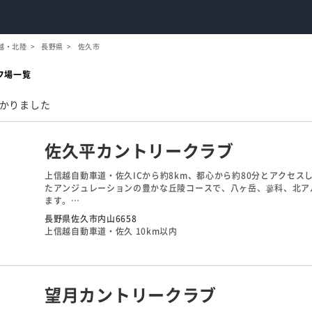
越・北陸
長野県
佐久市
フ場一覧
かりました
佐久平カントリークラブ
上信越自動車道・佐久ICから約8km、都心から約80分とアクセ
たアンジュレーションの豊かな丘陵コースで、八ヶ岳、蓼科、北ア
ます。
アウトは豪快な打ち下ろしやドッグレッグが多く、浅いOBライン
長野県佐久市内山6658
富んでいるので、より慎重なプレーを求められるコースです。
上信越自動車道・佐久 10km以内
望月カントリークラブ