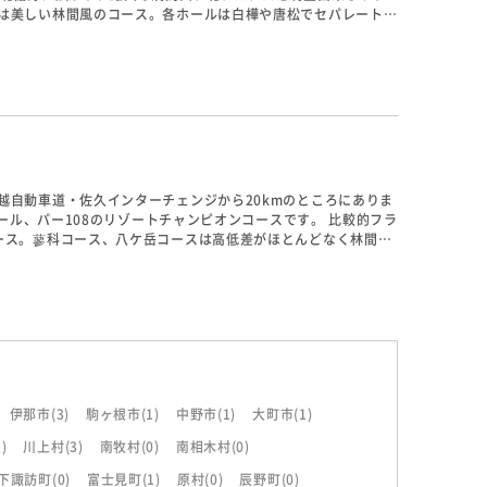
は美しい林間風のコース。各ホールは白樺や唐松でセパレートさ
ョートホール、浅間山に向かって打っていくロングホールなど多
越自動車道・佐久インターチェンジから20kmのところにありま
ホール、パー108のリゾートチャンピオンコースです。 比較的フラ
ース。蓼科コース、八ケ岳コースは高低差がほとんどなく林間コ
ースは深い唐松の林でセパレートされており、アンジュレーショ
伊那市
(3)
駒ヶ根市
(1)
中野市
(1)
大町市
(1)
2)
川上村
(3)
南牧村
(0)
南相木村
(0)
下諏訪町
(0)
富士見町
(1)
原村
(0)
辰野町
(0)