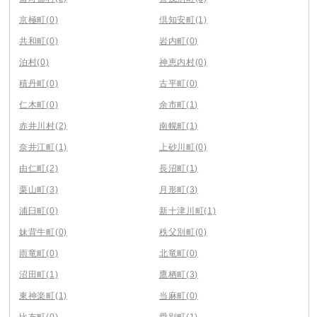
京極町
(0)
倶知安町
(1)
共和町
(0)
岩内町
(0)
泊村
(0)
神恵内村
(0)
積丹町
(0)
古平町
(0)
仁木町
(0)
余市町
(1)
赤井川村
(2)
南幌町
(1)
奈井江町
(1)
上砂川町
(0)
由仁町
(2)
長沼町
(1)
栗山町
(3)
月形町
(3)
浦臼町
(0)
新十津川町
(1)
妹背牛町
(0)
秩父別町
(0)
雨竜町
(0)
北竜町
(0)
沼田町
(1)
鷹栖町
(3)
東神楽町
(1)
当麻町
(0)
比布町
(0)
愛別町
(1)