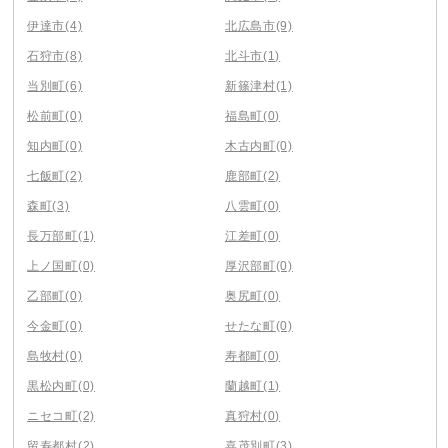
伊達市
(4)
北広島市
(9)
石狩市
(8)
北斗市
(1)
当別町
(6)
新篠津村
(1)
松前町
(0)
福島町
(0)
知内町
(0)
木古内町
(0)
七飯町
(2)
鹿部町
(2)
森町
(3)
八雲町
(0)
長万部町
(1)
江差町
(0)
上ノ国町
(0)
厚沢部町
(0)
乙部町
(0)
奥尻町
(0)
今金町
(0)
せたな町
(0)
島牧村
(0)
寿都町
(0)
黒松内町
(0)
蘭越町
(1)
ニセコ町
(2)
真狩村
(0)
留寿都村
(2)
喜茂別町
(3)