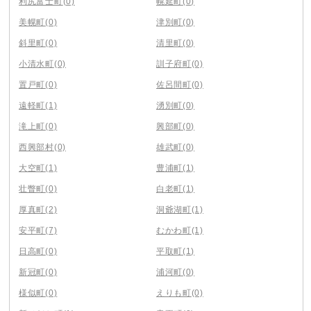
利尻富士町
(0)
幌延町
(0)
美幌町
(0)
津別町
(0)
斜里町
(0)
清里町
(0)
小清水町
(0)
訓子府町
(0)
置戸町
(0)
佐呂間町
(0)
遠軽町
(1)
湧別町
(0)
滝上町
(0)
興部町
(0)
西興部村
(0)
雄武町
(0)
大空町
(1)
豊浦町
(1)
壮瞥町
(0)
白老町
(1)
厚真町
(2)
洞爺湖町
(1)
安平町
(7)
むかわ町
(1)
日高町
(0)
平取町
(1)
新冠町
(0)
浦河町
(0)
様似町
(0)
えりも町
(0)