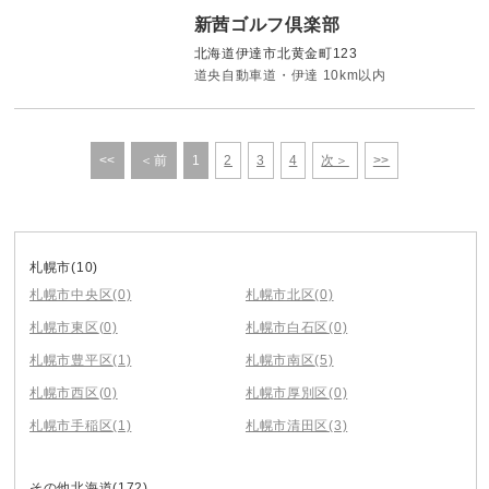
新茜ゴルフ倶楽部
北海道伊達市北黄金町123
道央自動車道・伊達 10km以内
<<
＜前
1
2
3
4
次＞
>>
札幌市
(10)
札幌市中央区
(0)
札幌市北区
(0)
札幌市東区
(0)
札幌市白石区
(0)
札幌市豊平区
(1)
札幌市南区
(5)
札幌市西区
(0)
札幌市厚別区
(0)
札幌市手稲区
(1)
札幌市清田区
(3)
その他北海道
(172)