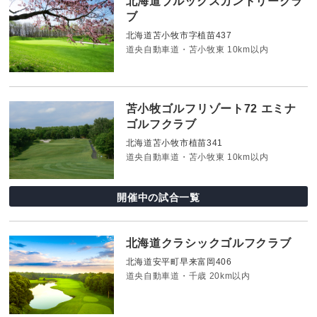
北海道ブルックスカントリークラ
ブ
北海道苫小牧市字植苗437
道央自動車道・苫小牧東 10km以内
苫小牧ゴルフリゾート72 エミナ
ゴルフクラブ
北海道苫小牧市植苗341
道央自動車道・苫小牧東 10km以内
開催中の試合一覧
北海道クラシックゴルフクラブ
北海道安平町早来富岡406
道央自動車道・千歳 20km以内