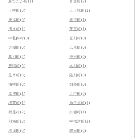
新ひだか町
(1)
音更町
(2)
士幌町
(0)
上士幌町
(1)
鹿追町
(0)
新得町
(1)
清水町
(1)
芽室町
(1)
中札内村
(0)
更別村
(0)
大樹町
(0)
広尾町
(0)
幕別町
(2)
池田町
(0)
豊頃町
(0)
本別町
(1)
足寄町
(0)
陸別町
(0)
浦幌町
(0)
釧路町
(0)
厚岸町
(1)
浜中町
(0)
標茶町
(1)
弟子屈町
(1)
鶴居村
(2)
白糠町
(1)
別海町
(0)
中標津町
(1)
標津町
(0)
羅臼町
(0)