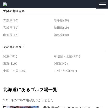
togg
navi
近隣の都道府県
青森県
(16)
岩手県
(26)
宮城県
(41)
秋田県
(19)
山形県
(17)
福島県
(60)
その他のエリア
関東
(681)
甲信越・北陸
(221)
東海
(319)
関西
(342)
中国・四国
(239)
九州・沖縄
(267)
北海道にあるゴルフ場一覧
179
件のゴルフ場が見つかりました