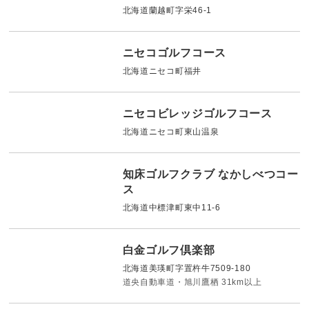
北海道蘭越町字栄46-1
ニセコゴルフコース
北海道ニセコ町福井
ニセコビレッジゴルフコース
北海道ニセコ町東山温泉
知床ゴルフクラブ なかしべつコー
ス
北海道中標津町東中11-6
白金ゴルフ倶楽部
北海道美瑛町字置杵牛7509-180
道央自動車道・旭川鷹栖 31km以上