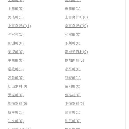
上川町
(0)
東川町
(1)
美瑛町
(1)
上富良野町
(0)
中富良野町
(1)
南富良野町
(0)
占冠村
(1)
和寒町
(0)
剣淵町
(0)
下川町
(0)
美深町
(0)
音威子府村
(0)
中川町
(0)
幌加内町
(0)
増毛町
(1)
小平町
(0)
苫前町
(0)
羽幌町
(1)
初山別村
(0)
遠別町
(0)
天塩町
(0)
猿払村
(0)
浜頓別町
(0)
中頓別町
(0)
枝幸町
(1)
豊富町
(1)
礼文町
(0)
利尻町
(0)