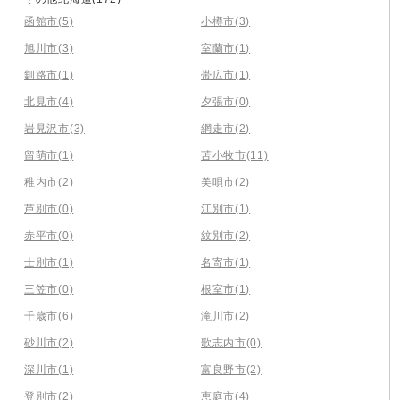
函館市
(5)
小樽市
(3)
旭川市
(3)
室蘭市
(1)
釧路市
(1)
帯広市
(1)
北見市
(4)
夕張市
(0)
岩見沢市
(3)
網走市
(2)
留萌市
(1)
苫小牧市
(11)
稚内市
(2)
美唄市
(2)
芦別市
(0)
江別市
(1)
赤平市
(0)
紋別市
(2)
士別市
(1)
名寄市
(1)
三笠市
(0)
根室市
(1)
千歳市
(6)
滝川市
(2)
砂川市
(2)
歌志内市
(0)
深川市
(1)
富良野市
(2)
登別市
(2)
恵庭市
(4)