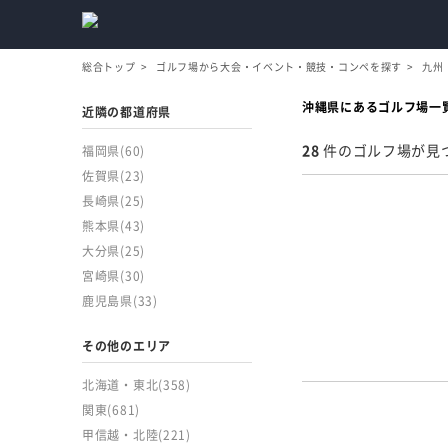
総合トップ
ゴルフ場から大会・イベント・競技・コンペを探す
九州
沖縄県にあるゴルフ場一
近隣の都道府県
28
件のゴルフ場が見
福岡県
(60)
佐賀県
(23)
長崎県
(25)
熊本県
(43)
大分県
(25)
宮崎県
(30)
鹿児島県
(33)
その他のエリア
北海道・東北
(358)
関東
(681)
甲信越・北陸
(221)