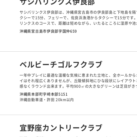
サシバリンクス伊良部
サシバリンクス伊良部は、沖縄県宮古島市の伊良部島と下地島を隔
クシーで15分、フェリーで、佐良浜漁港からタクシーで15分です
リンクスのコースで、距離は短めながら、いたるところに湿原や池
られた岩もハザードになっています。野鳥やこの島独自に生息する
沖縄県宮古島市伊良部字国仲659
ベルビーチゴルフクラブ
一年中プレイに最適な温暖な気候に恵まれた立地と、全ホールから
イはそれ程広くありませんが、丘陵傾斜地にひな段状にレイアウト
感なくラウンド出来ます。平均900㎡の大きなグリーンは芝目が
ます。名物ホールの11番は打ち下ろしのミドルで、風を計算に入
沖縄県本部町字崎本部5151
沖縄自動車道・許田 20km以内
宜野座カントリークラブ