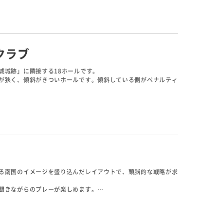
ールから見下ろす海は絶景で、広いフェアウェイへ向かって放つ
クラブ
城城跡」に隣接する18ホールです。
が狭く、傾斜がきついホールです。傾斜している側がペナルティ
に加え、池も随所にあり美しい景観を楽しめます。10番は中城
す。
る南国のイメージを盛り込んだレイアウトで、頭脳的な戦略が求
聞きながらのプレーが楽しめます。
ります。全体的に視界が広く、ワイドなコースなので、リゾート
ら打ち下ろす絶景の名物ホールです。