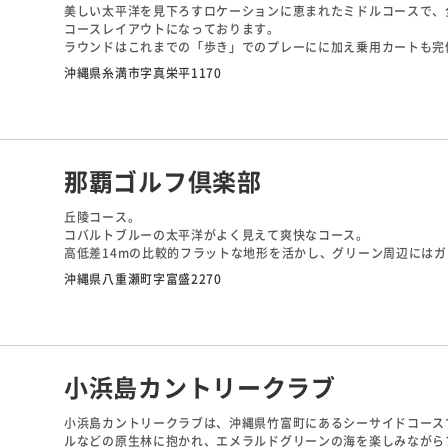
美しい太平洋を見下ろすロケーションに恵まれたミドルコースで、
コースレイアウトになっております。
ラウンドはこれまでの「歩き」でのプレーにに加え乗用カートも完
気軽に楽しめるミドルコースです。
沖縄県糸満市字真栄平1170
那覇ゴルフ倶楽部
丘陵コース。
コバルトブルーの太平洋がよく見えて爽快なコース。
高低差14mの比較的フラットな地形を活かし、グリーン周辺には
また６つの池を配置して戦略性の高いレイアウトに仕上げている。
沖縄県八重瀬町字富盛2270
弱い風に感じても意外に球が流されることもある。
全般に、２打目、３打目の寄せとコントロールがスコアメークのカ
グリーンの緑と空や海の青のコントラストが非常に鮮やか。
爽快な空気と風を感じながらのプレーは休日に、コンペに、贅沢な
小浜島カントリークラブ
小浜島カントリークラブは、沖縄県竹富町にあるシーサイドコース
ルなどの原生林に抱かれ、エメラルドグリーンの海を楽しみながら