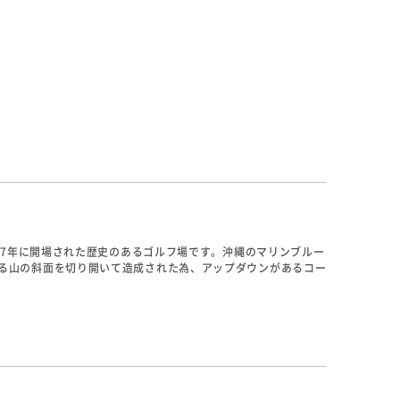
パーはとりやすい。
、豪快なショットを楽しみましょう。
967年に開場された歴史のあるゴルフ場です。沖縄のマリンブルー
る山の斜面を切り開いて造成された為、アップダウンがあるコー
に山が出ており、狙いが絞りにくくなっています。北コースはシ