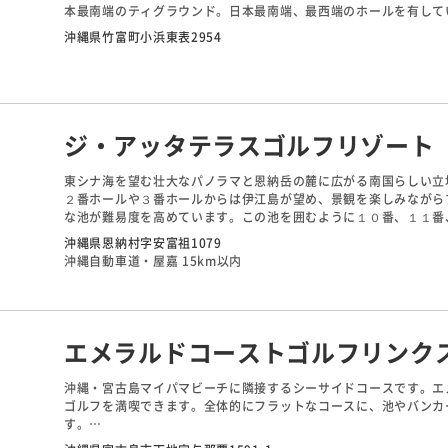
本最南端のティグラウンド。日本最南端、最西端のホールを有して
ンコースにはウォーターハザードが巧みに配置されています。一方
沖縄県竹富町小浜東表2954
れる日本初の芝で、根が横に伸びるので、ボールが速くなるのが特
ジ・アッタテラスゴルフリゾート
東シナ海を望む壮大なパノラマと恩納岳の麓に広がる南国らしい立
２番ホールや３番ホールからは伊江島が望め、景観を楽しみながら
な池が難易度を高めています。この池を囲むように１０番、１１番
ールは左サイドに池が迫る名物ホール。
沖縄県恩納村字安富祖1079
是非、戦略性の高いコースでのプレーを存分に堪能して下さい。
沖縄自動車道・屋嘉 15km以内
エメラルドコーストゴルフリンク
沖縄・宮古島マイパマビーチに隣接するシーサイドコースです。エ
ゴルフを満喫できます。全体的にフラットなコースに、池やバンカ
す。
難易度No.1の5番は、右が池で左はOBなので方向性を重視した