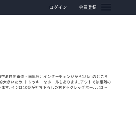
toggle
ログイン
会員登録
navigation
空港自動車道・南風原北インターチェンジから15kmのところ
的大きいため､トリッキーなホールもあります｡アウトでは距離の
ます｡インは10番が打ち下ろしの右ドッグレッグホール｡13
ウスに向かって打ち下ろしていきます｡6番ホールからは、東に太