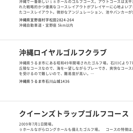
沖縄で一番新しい１８ホールのゴルフコース。アウトコースは太平
れた戦略的かつ優美なコースレイアウトがプレイヤーに心地よいプ
たコースレイアウト。微妙なアンジュレーション、池やバンカーが
ことのない挑戦意欲を掻き立てるコースです。
沖縄県宜野座村字松田2824-264
沖縄自動車道・宜野座 5km以内
沖縄ロイヤルゴルフクラブ
沖縄県うるま市にある昭和49年開場されたゴルフ場。石川ICより7
丘陵なコースなので、海を一望しながらプレーでき、爽快なコース
を受けるので難しいので、難易度が高い。
コース内にはハイビスカス、ブーゲンビリア、パイナップル等南国
沖縄県うるま市石川山城1436
楽しめる。クラブハウスには軽食やカフェ、沖縄ならではのメニュ
クイーンズトラップゴルフコース
2009年7月1日開場。
９ホールながらロングホールも備えたゴルフ場。 コースの特徴は