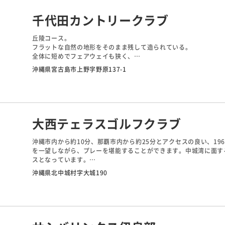
千代田カントリークラブ
丘陵コース。
フラットな自然の地形をそのまま残して造られている。
全体に短めでフェアウェイも狭く、
谷やマウンドが安易な攻略を阻んでいる。
沖縄県宮古島市上野字野原137-1
グリーンはやや小さめだが、受けているので手前から攻めていけば
気軽に利用できながら、池やバンカーなどの仕掛けも多く、
本格的なゴルフを楽しむことができます。抜けるような青空の下で
大西テェラスゴルフクラブ
沖縄市内から約10分、那覇市内から約25分とアクセスの良い、1
を一望しながら、プレーを堪能することができます。中城湾に面す
スとなっています。
南コースは地形によって攻めにくいホールが多く、3・8番は右側
沖縄県北中城村字大城190
ョートコースに近いパー29で、正確さが要求されるコースです。