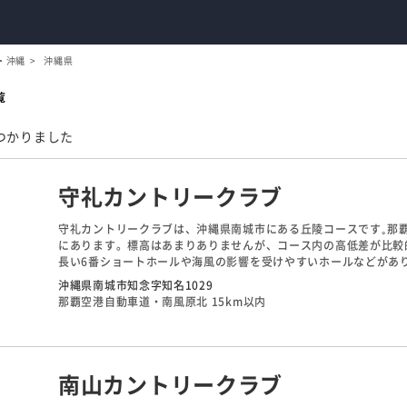
・沖縄
沖縄県
覧
つかりました
守礼カントリークラブ
守礼カントリークラブは、沖縄県南城市にある丘陵コースです｡那覇
にあります。標高はあまりありませんが、コース内の高低差が比較
長い6番ショートホールや海風の影響を受けやすいホールなどがあり
番、14番はフラットで思いっきり打てるホール｡18番はクラブハ
沖縄県南城市知念字知名1029
平洋､西に中城湾を眺望できる絶景ポイントです｡
那覇空港自動車道・南風原北 15km以内
南山カントリークラブ