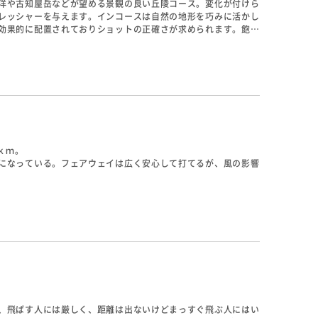
洋や古知屋岳などが望める景観の良い丘陵コース。変化が付けら
レッシャーを与えます。インコースは自然の地形を巧みに活かし
効果的に配置されておりショットの正確さが求められます。飽く
ｋｍ。
になっている。フェアウェイは広く安心して打てるが、風の影響
の植物が植えられているので、南国気分を味わいながらプレーを
ーもある。
、飛ばす人には厳しく、距離は出ないけどまっすぐ飛ぶ人にはい