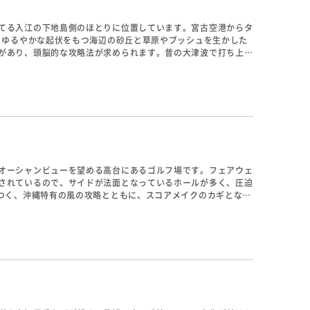
てる入江の下地島側のほとりに位置しています。宮古空港からタ
。ゆるやかな起伏をもつ海辺の砂丘と草原やブッシュを生かした
があり、頭脳的な攻略法が求められます。昔の大津波で打ち上げ
ギンムクドリやケリなども見ることができるかもしれません。
オーシャンビューを望める高台にあるゴルフ場です。フェアウェ
されているので、サイドが法面となっているホールが多く、圧迫
きつく、沖縄特有の風の攻略とともに、スコアメイクのカギとなり
れたセカンドショットの距離感がポイントです。