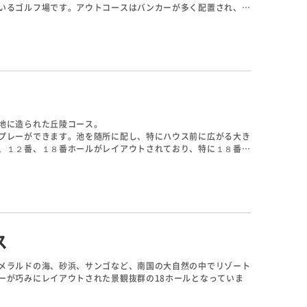
いるゴルフ場です。アウトコースはバンカーが多く配置され、イ
、グリーンは、ティフトン系の「チャンピオンドワーフ」と呼ば
徴です。
地に造られた丘陵コース。
プレーができます。池を随所に配し、特にハウス前に広がる大き
、１２番、１８番ホールがレイアウトされており、特に１８番ホ
ス
メラルドの海、砂浜、サンゴなど、南国の大自然の中でリゾート
ーが巧みにレイアウトされた景観抜群の18ホールとなっていま
ショットが必要となります。14番は隆起サンドのコーラルハザード