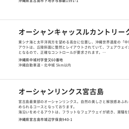
沖縄県宮古島市下地字与那覇1591-1
が印象的なホールとなっています。16番の海越えの名物ミドルホ
ティショットは爽快です。
オーシャンキャッスルカントリー
東シナ海と太平洋両方を望める高台に位置し、沖縄世界遺産の「中
アウトは、丘陵斜面に整然とレイアウトされていて、フェアウェイ
となるので、正確なコントロールが要求されます。
インは、アウトよりもフェアウェイがやや広く、オーシャンビュー
沖縄県中城村字登又60番地
湾に向かって打ち下ろすミドルで、勝連半島が見える絶景ホールで
沖縄自動車道・北中城 5km以内
オーシャンリンクス宮古島
宮古島最東部のオーシャンリンクス。自然の美しさと解放感あふれ
められるコースとなっております。
海沿いをめぐるアウトは、フラットなフェアウェイが続き、潮騒を
インは美しい自然を生かしたレイアウトで、ややアップダウンがあ
沖縄県宮古島市城辺字保良940-1
ゴルフを満喫できます。17番ホールは10メートルを超える高さか