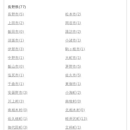
長野県
(77)
長野市
(5)
松本市
(2)
上田市
(2)
岡谷市
(1)
飯田市
(0)
諏訪市
(2)
須坂市
(1)
小諸市
(1)
伊那市
(3)
駒ヶ根市
(1)
中野市
(1)
大町市
(1)
飯山市
(0)
茅野市
(5)
塩尻市
(1)
佐久市
(5)
千曲市
(1)
東御市
(1)
安曇野市
(3)
小海町
(2)
川上村
(3)
南牧村
(0)
南相木村
(0)
北相木村
(0)
佐久穂町
(1)
軽井沢町
(13)
御代田町
(3)
立科町
(1)