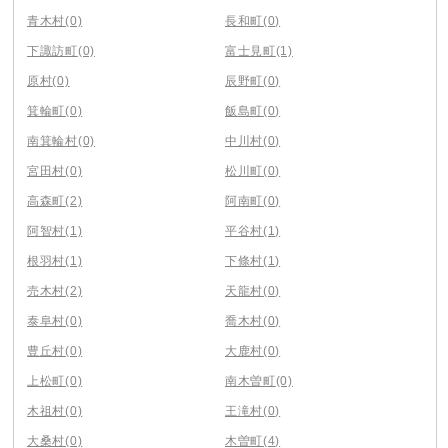
青木村
(0)
長和町
(0)
下諏訪町
(0)
富士見町
(1)
原村
(0)
辰野町
(0)
箕輪町
(0)
飯島町
(0)
南箕輪村
(0)
中川村
(0)
宮田村
(0)
松川町
(0)
高森町
(2)
阿南町
(0)
阿智村
(1)
平谷村
(1)
根羽村
(1)
下條村
(1)
売木村
(2)
天龍村
(0)
泰阜村
(0)
喬木村
(0)
豊丘村
(0)
大鹿村
(0)
上松町
(0)
南木曽町
(0)
木祖村
(0)
王滝村
(0)
大桑村
(0)
木曽町
(4)