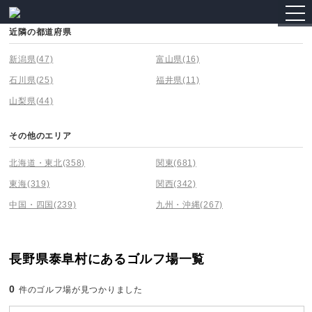
togg
navi
近隣の都道府県
新潟県
(47)
富山県
(16)
石川県
(25)
福井県
(11)
山梨県
(44)
その他のエリア
北海道・東北
(358)
関東
(681)
東海
(319)
関西
(342)
中国・四国
(239)
九州・沖縄
(267)
長野県泰阜村にあるゴルフ場一覧
0
件のゴルフ場が見つかりました