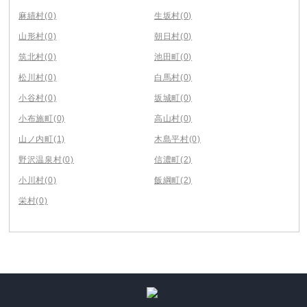
麻績村
(0)
生坂村
(0)
山形村
(0)
朝日村
(0)
筑北村
(0)
池田町
(0)
松川村
(0)
白馬村
(0)
小谷村
(0)
坂城町
(0)
小布施町
(0)
高山村
(0)
山ノ内町
(1)
木島平村
(0)
野沢温泉村
(0)
信濃町
(2)
小川村
(0)
飯綱町
(2)
栄村
(0)