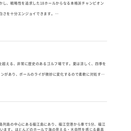
かし、戦略性を追求した18ホールからなる本格派チャンピオン
白さを十分エンジョイできます。
、フェアウェイのうねりが高度な技術を要します。総体的にスト
パーは苦しいコースとなっています。
年を超える、非常に歴史のあるゴルフ場です。夏は涼しく、四季を
ョンがあり、ボールのライが微妙に変化するので柔軟に対処する
で気軽にプレーを楽めます。
島列島の中心にある福江島にあり、福江空港から車で5分、福江
ています。ほとんどのホールで海の見える・大自然を感じる最高