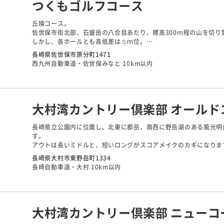
つくもゴルフコース
丘陵コース。
佐世保市街北部、石盛岳の八合目あたり、標高300ｍ程の山を切り
しかし、各ホールとも高低差は５ｍ位。
ゆるやかなアップダウンでフェアウェイも比較的広く、
長崎県佐世保市原分町1471
コース右側が法面のため、スライサーや初心者にもプレーしやすい
西九州自動車道・佐世保みなと 10km以内
全体に右が斜面で距離が短く、 少々のスライスボールもコースに
またセルフだが楽にラウンドできるため、ビギナーを始め年配の女
大村湾カントリー倶楽部 オールド
長崎県立公園内に位置し、北東に郡岳、南西に野岳湖のある風光明
す。
アウトは長いミドルと、短いロングがスコアメイクのカギになりま
インは高所にレイアウトされ、自然林でセパレートされた個性豊か
長崎県大村市東野岳町1334
スとなっています。17番は軽い打ち下ろしで、グリーン右手前に
長崎自動車道・大村 10km以内
色のいいショートホールです。
大村湾カントリー倶楽部 ニューコ