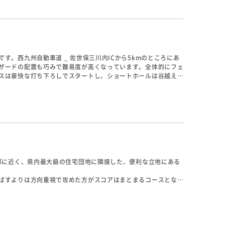
。西九州自動車道 _ 佐世保三川内ICから5kmのところにあ
ザードの配置も巧みで難易度が高くなっています。全体的にフェ
スは豪快な打ち下ろしでスタートし、ショートホールは谷越えで
暖かく、夏は涼しい中でプレーを楽しめます。
部に近く、県内最大級の住宅団地に隣接した、便利な立地にある
ばすよりは方向重視で攻めた方がスコアはまとまるコースとなっ
ですが、グリーンには傾斜があり難しく、正確なパッティングが