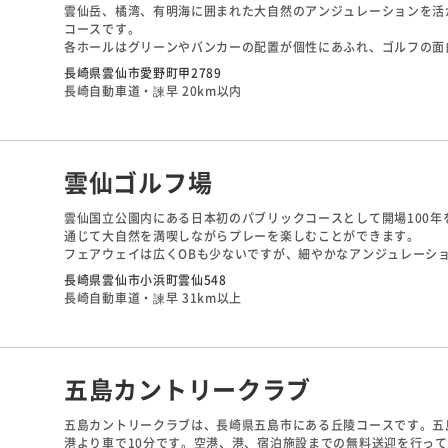
雲仙岳、橘湾、有明海に囲まれた大自然のアンジュレーションを活
コースです。
各ホールはグリーンやバンカーの配置が個性にあふれ、ゴルフの面
距離は長めで、フェアウェイが広いので思い切り叩いていけますが
長崎県雲仙市愛野町甲2789
レートホールが少なく、狙い所は狭い為、正確にかつ飛ばさないと
長崎自動車道・諫早 20km以内
雲仙ゴルフ場
雲仙国立公園内にある日本初のパブリックコースとして開場100
通じて大自然を満喫しながらプレーを楽しむことができます。
フェアウェイは広くOBも少ないですが、細やかなアンジュレーシ
ことが必要となります。
長崎県雲仙市小浜町雲仙548
本格的ショートコースも9ホール設け、初心者からベテランの方ま
長崎自動車道・諫早 31km以上
五島カントリークラブ
五島カントリークラブは、長崎県五島市にある丘陵コースです。五
港より車で10分です。空港、港、宿泊施設までの無料送迎を行っ