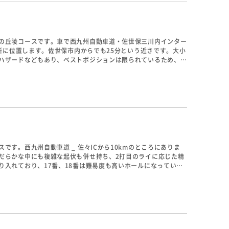
の丘陵コースです。車で西九州自動車道・佐世保三川内インター
場所に位置します。佐世保市内からでも25分という近さです。大小
ハザードなどもあり、ベストポジションは限られているため、上
ティショットの正確性、方向性が重要なポイントとなります。
す。西九州自動車道 _ 佐々ICから10kmのところにありま
だらかな中にも複雑な起伏も併せ持ち、2打目のライに応じた精
入れており、17番、18番は難易度も高いホールになっていま