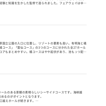
経験と知識を生かした監修で造られました。フェアウェイはゆる
自然の樹木が配置されているため、ティーショットの落とし所が
キや五島うどん、長崎ちゃんぽんなど地元の名産品を食べること
草国立公園の入口に位置し、リゾートの要素も高い。有明海と橘
橘コース」「雲仙コース」の3つのコースに分かれた全27ホール
コアもまとめやすい。橘コースはやや起伏があり、池も３つ配置
コースはフラットで広いフェアウェイを持つ豪快なレイアウトで
ホールのある景観の素晴らしいシーサイドコースです。海峡越
攻めるのがポイントとなります。
り江越えホールが続きます。
越えホールで、やや打ちおろしですが距離はたっぷりあります。