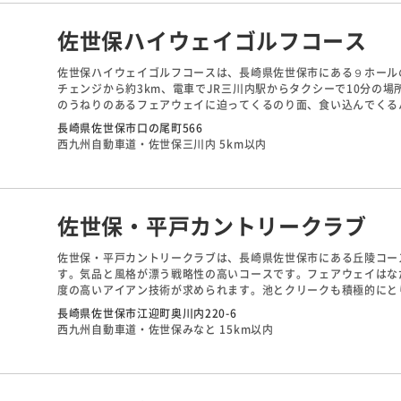
佐世保ハイウェイゴルフコース
佐世保ハイウェイゴルフコースは、長崎県佐世保市にある９ホール
チェンジから約3km、電車でJR三川内駅からタクシーで10分の
のうねりのあるフェアウェイに迫ってくるのり面、食い込んでくる
級者の練習には好評で、初心者は苦労するという評価があります。
長崎県佐世保市口の尾町566
西九州自動車道・佐世保三川内 5km以内
佐世保・平戸カントリークラブ
佐世保・平戸カントリークラブは、長崎県佐世保市にある丘陵コースで
す。気品と風格が漂う戦略性の高いコースです。フェアウェイはな
度の高いアイアン技術が求められます。池とクリークも積極的にとり
す。ベントの1グリーンは広いため、距離感が試されます。
長崎県佐世保市江迎町奥川内220-6
西九州自動車道・佐世保みなと 15km以内