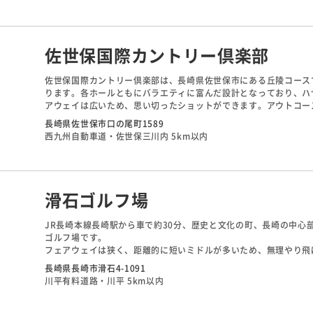
佐世保国際カントリー倶楽部
佐世保国際カントリー倶楽部は、長崎県佐世保市にある丘陵コースです
ります。各ホールともにバラエティに富んだ設計となっており、ハ
アウェイは広いため、思い切ったショットができます。アウトコー
す。インコースのロングは飛ばし屋は２オンも可能。 冬は比較的
長崎県佐世保市口の尾町1589
西九州自動車道・佐世保三川内 5km以内
滑石ゴルフ場
JR長崎本線長崎駅から車で約30分、歴史と文化の町、長崎の中心
ゴルフ場です。
フェアウェイは狭く、距離的に短いミドルが多いため、無理やり飛
ています。バンカーは浅めで少ないので、グリーン周りはやさしい
長崎県長崎市滑石4-1091
必要となります。
川平有料道路・川平 5km以内