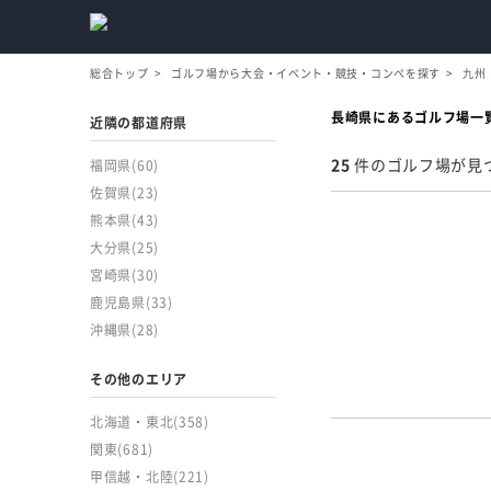
総合トップ
ゴルフ場から大会・イベント・競技・コンペを探す
九州
長崎県にあるゴルフ場一
近隣の都道府県
25
件のゴルフ場が見
福岡県
(60)
佐賀県
(23)
熊本県
(43)
大分県
(25)
宮崎県
(30)
鹿児島県
(33)
沖縄県
(28)
その他のエリア
北海道・東北
(358)
関東
(681)
甲信越・北陸
(221)