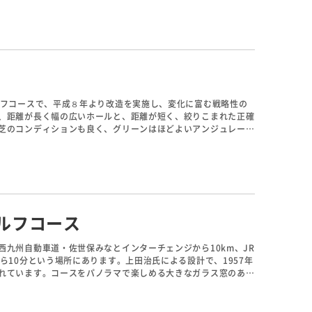
きます。
ルフコースで、平成８年より改造を実施し、変化に富む戦略性の
、距離が長く幅の広いホールと、距離が短く、絞りこまれた正確
芝のコンディションも良く、グリーンはほどよいアンジュレーシ
ースとなっている。
ルフコース
九州自動車道・佐世保みなとインターチェンジから10km、JR
ら10分という場所にあります。上田治氏による設計で、1957年
れています。コースをパノラマで楽しめる大きなガラス窓のある
の設備は充実しています。