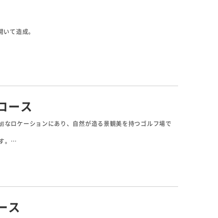
開いて造成。
コース設計となっています。
戻ってくるので好スコアが出やすい。
性でもラウンドしやすく好評。
コース
媚なロケーションにあり、自然が造る景観美を持つゴルフ場で
す。
なホールが続きます。距離もアウトに比べて長いので難しいコー
は大きな池があり、正面には郡岳がくっきりと見える、雄大で景
ース