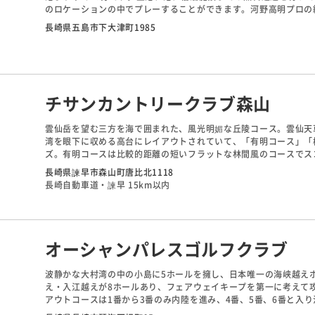
のロケーションの中でプレーすることができます。河野高明プロの
やかな起伏があり広いのですが、第２打地点付近には、バンカーや
長崎県五島市下大津町1985
戦略のカギとなります。レストランでは五島名物の五島牛のステー
ができます。
チサンカントリークラブ森山
雲仙岳を望む三方を海で囲まれた、風光明媚な丘陵コース。雲仙天
湾を眼下に収める高台にレイアウトされていて、「有明コース」「
ズ。有明コースは比較的距離の短いフラットな林間風のコースでス
されている。６番・７番ホールからの橘湾の眺望は絶景です。雲仙
長崎県諫早市森山町唐比北1118
す。
長崎自動車道・諫早 15km以内
オーシャンパレスゴルフクラブ
波静かな大村湾の中の小島に5ホールを擁し、日本唯一の海峡越え
え・入江越えが8ホールあり、フェアウェイキープを第一に考えて
アウトコースは1番から3番のみ内陸を進み、4番、5番、6番と入
インコースは、ほぼ海が絡むホール。11番ショートは名物の海峡