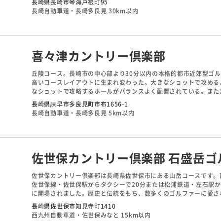
長崎県長崎市琴海戸根町95
入江を越える14番ショートなどを含め、15番まで絶景ホールが続
長崎自動車道・長崎多良見 30km以内
喜々津カントリー倶楽部
丘陵コース。長崎市の中心部より30分以内の本格的都市近郊型ゴ
高いコースレイアウトに生まれ変わった。大きなショットで攻める
なショットで攻略するホールがバランスよく配置されている。また
ョンがあり、ティショットからパッティングまで存分に楽しめるコ
長崎県諫早市多良見町市布1656-1
長崎自動車道・長崎多良見 5km以内
佐世保カントリー倶楽部 石盛岳ゴ
佐世保カントリー倶楽部は長崎県佐世保市にある山岳コースです。西
佐世保線・佐世保駅からタクシーで20分または松浦鉄道・左石駅か
に開場されました。歴史と伝統をもち、数多くのゴルファーに愛さ
レストランや、仲間と楽しく語らえるラウンジなど、クラブハウス
長崎県佐世保市知見寺町1410
西九州自動車道・佐世保みなと 15km以内