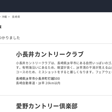
・沖縄
長崎県
覧
つかりました
小長井カントリークラブ
小長井カントリークラブは、長崎県諫早市にある自然いっぱいのゴル
す。有明海沿いにあるため、眺望が良く、諫早湾の干潟が見える山
コースのため、ミスショットをすると厳しくなります。フェアウェ
イやスタンスの変化も大きく方向性が狂いやすくなっています。戦
長崎県諫早市小長井町打越500
長崎自動車道・諫早 20km以内
愛野カントリー倶楽部