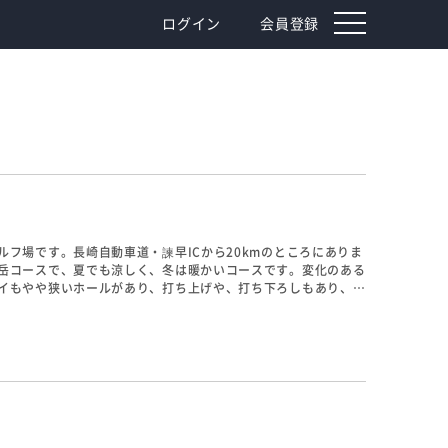
toggle
ログイン
会員登録
navigation
フ場です。長崎自動車道・諫早ICから20kmのところにありま
岳コースで、夏でも涼しく、冬は暖かいコースです。変化のある
イもやや狭いホールがあり、打ち上げや、打ち下ろしもあり、ラ
略的なホールも多く、初心者から上級者まで楽しめます。