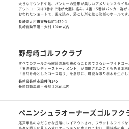
大きなマウンドや池、バンカーの造形が美しいアメリカンスタイル
アウトコースは3番まで池が大胆に絡み、4番・5番はバンカー群が
おわれたショートで、風を読み、落とし所を絞る決断のホールです
インコースでは、12番・13番はグリーン手前の池、16番・17
長崎県大村市東野岳町1420-1
味わえるコースとなっています。
長崎自動車道・大村 10km以内
野母崎ゴルフクラブ
すべてのホールから紺碧の海を眺めることのできるシーサイドコー
「五洋建設レディーストーナメント」が開催されたこともある本格
「自然を母としたコース造り」を念頭に、可能な限り樹木を生かし
「力」（体力）と同様に「技」（頭脳）も必要とされる18ホール
長崎県長崎市脇岬町345
「西の川奈」といった評価があるほどの景観と戦略性を兼ね備えて
長崎自動車道・長崎 20km以内
特に理想的な風のある日は、ゴルフの発祥地スコットランドを身近
ペニンシュラオーナーズゴルフク
尾戸半島のなだらかな丘陵にレイアウトされ、フラット＆ワイドな
島々を眼下に見下ろすロケーションに恵まれており、開放感の中、