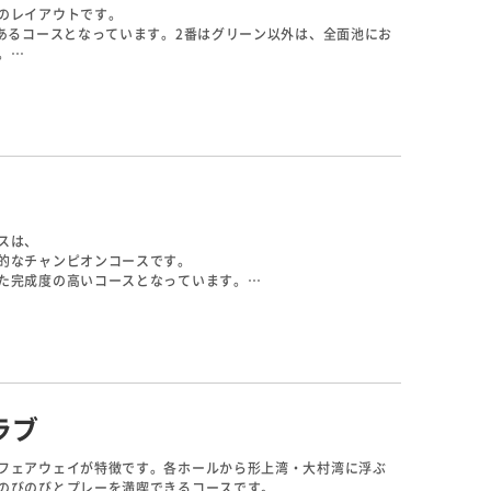
のレイアウトです。
あるコースとなっています。2番はグリーン以外は、全面池にお
。
番は郡岳と、それに連なる山並みが美しいホールで、景観と戦略性を
スは、
的なチャンピオンコースです。
た完成度の高いコースとなっています。
ズは、
います。
に感じ、ゴルフの味わい深さを知ることができるでしょう。
ラブ
フェアウェイが特徴です。各ホールから形上湾・大村湾に浮ぶ
のびのびとプレーを満喫できるコースです。