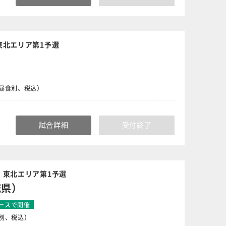
東北エリア第1予選
円（昼食別、税込）
試合詳細
受付終了
｜東北エリア第1予選
城県）
ースで開催
食別、税込）