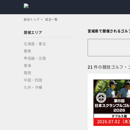
総合トップ
試合一覧
宮城県で開催されるゴル
開催エリア
北海道・東北
関東
甲信越・北陸
東海
21
件の競技ゴルフ・
関西
中国・四国
九州・沖縄
2026.07.02（