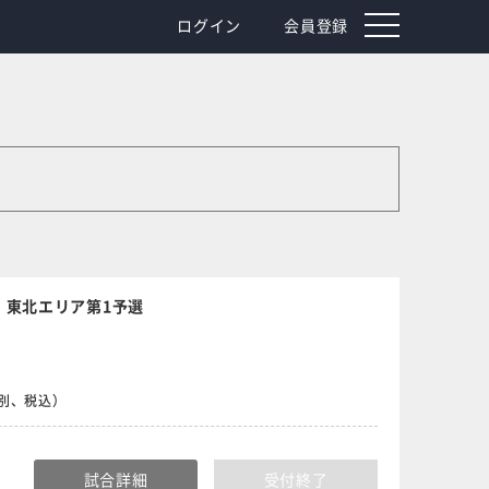
toggle
ログイン
会員登録
navigation
｜東北エリア第1予選
食別、税込）
試合詳細
受付終了