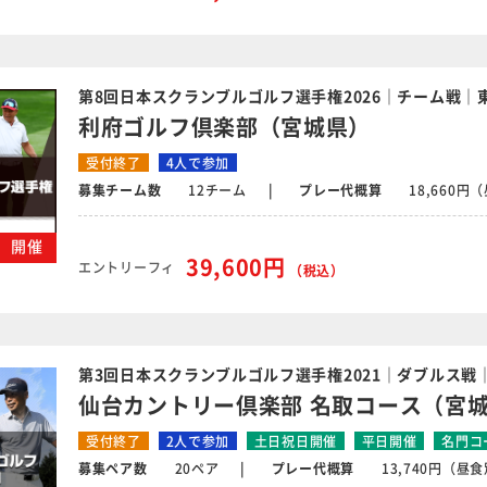
第8回日本スクランブルゴルフ選手権2026｜チーム戦｜
利府ゴルフ倶楽部（宮城県）
受付終了
4人で参加
募集チーム数
12チーム
プレー代概算
18,660
木）開催
39,600円
エントリーフィ
（税込）
第3回日本スクランブルゴルフ選手権2021｜ダブルス戦
仙台カントリー倶楽部 名取コース（宮
受付終了
2人で参加
土日祝日開催
平日開催
名門コ
募集ペア数
20ペア
プレー代概算
13,740円（昼