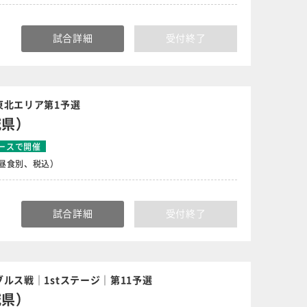
試合詳細
受付終了
東北エリア第1予選
城県）
ースで開催
円（昼食別、税込）
試合詳細
受付終了
ルス戦｜1stステージ｜第11予選
城県）