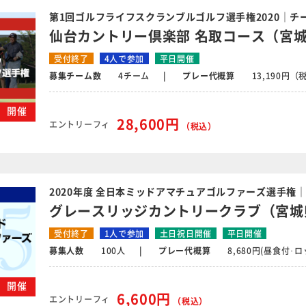
第1回ゴルフライフスクランブルゴルフ選手権2020｜チー
仙台カントリー倶楽部 名取コース（宮
受付終了
4人で参加
平日開催
募集チーム数
4チーム
プレー代概算
13,190円（
月）開催
28,600円
エントリーフィ
（税込）
2020年度 全日本ミッドアマチュアゴルファーズ選手権
グレースリッジカントリークラブ（宮城
受付終了
1人で参加
土日祝日開催
平日開催
募集人数
100人
プレー代概算
8,680円(昼食付･
木）開催
6,600円
エントリーフィ
（税込）