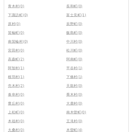
青木村
(0)
長和町
(0)
下諏訪町
(0)
富士見町
(1)
原村
(0)
辰野町
(0)
箕輪町
(0)
飯島町
(0)
南箕輪村
(0)
中川村
(0)
宮田村
(0)
松川町
(0)
高森町
(2)
阿南町
(0)
阿智村
(1)
平谷村
(1)
根羽村
(1)
下條村
(1)
売木村
(2)
天龍村
(0)
泰阜村
(0)
喬木村
(0)
豊丘村
(0)
大鹿村
(0)
上松町
(0)
南木曽町
(0)
木祖村
(0)
王滝村
(0)
大桑村
(0)
木曽町
(4)