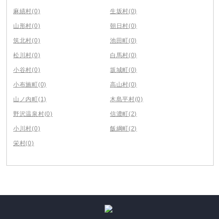
麻績村
(0)
生坂村
(0)
山形村
(0)
朝日村
(0)
筑北村
(0)
池田町
(0)
松川村
(0)
白馬村
(0)
小谷村
(0)
坂城町
(0)
小布施町
(0)
高山村
(0)
山ノ内町
(1)
木島平村
(0)
野沢温泉村
(0)
信濃町
(2)
小川村
(0)
飯綱町
(2)
栄村
(0)