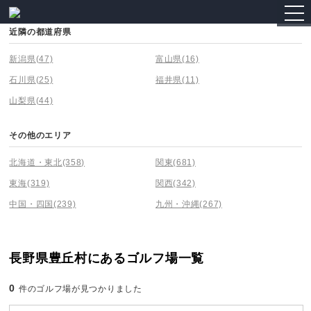
togg
navi
近隣の都道府県
新潟県
(47)
富山県
(16)
石川県
(25)
福井県
(11)
山梨県
(44)
その他のエリア
北海道・東北
(358)
関東
(681)
東海
(319)
関西
(342)
中国・四国
(239)
九州・沖縄
(267)
長野県豊丘村にあるゴルフ場一覧
0
件のゴルフ場が見つかりました