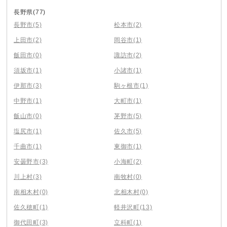
長野県
(77)
長野市
(5)
松本市
(2)
上田市
(2)
岡谷市
(1)
飯田市
(0)
諏訪市
(2)
須坂市
(1)
小諸市
(1)
伊那市
(3)
駒ヶ根市
(1)
中野市
(1)
大町市
(1)
飯山市
(0)
茅野市
(5)
塩尻市
(1)
佐久市
(5)
千曲市
(1)
東御市
(1)
安曇野市
(3)
小海町
(2)
川上村
(3)
南牧村
(0)
南相木村
(0)
北相木村
(0)
佐久穂町
(1)
軽井沢町
(13)
御代田町
(3)
立科町
(1)