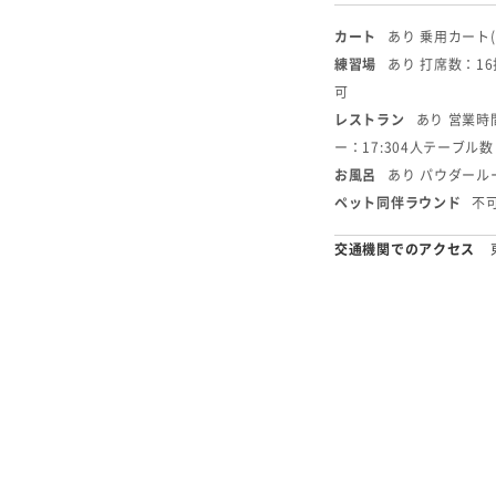
カート
あり 乗用カート
練習場
あり 打席数：1
可
レストラン
あり 営業時間
ー：17:30
4人テーブル数
お風呂
あり パウダール
ペット同伴ラウンド
不
交通機関でのアクセス