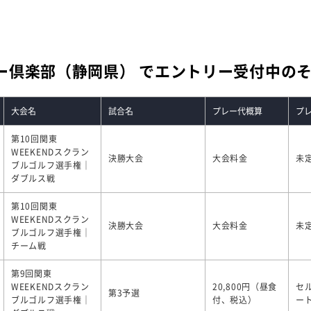
ー倶楽部（静岡県） でエントリー受付中の
大会名
試合名
プレー代概算
プ
第10回関東
WEEKENDスクラン
決勝大会
大会料金
未
ブルゴルフ選手権｜
ダブルス戦
第10回関東
WEEKENDスクラン
決勝大会
大会料金
未
ブルゴルフ選手権｜
チーム戦
第9回関東
WEEKENDスクラン
20,800円（昼食
セ
第3予選
ブルゴルフ選手権｜
付、税込）
ー