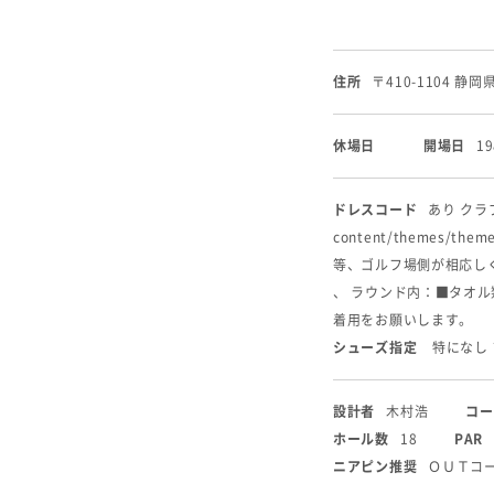
住所
〒410-1104 静
休場日
開場日
1
ドレスコード
あり クラブ
content/themes
等、ゴルフ場側が相応し
、 ラウンド内：■タオ
着用をお願いします。
シューズ指定
特になし
設計者
木村浩
コー
ホール数
18
PAR
ニアピン推奨
ＯＵＴコー