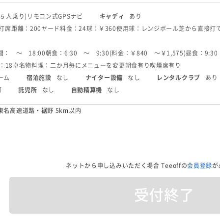
(５人乗り)
リモコン式
GPSナビ
キャディ
あり
6打席
距離：200ヤード
料金：24球：￥360
使用球：レンジボール
芝から直接打
： 〜 18:00
朝食：6:30 〜 9:30(料金：￥840 〜￥1,575)
昼食：9:30
：18卓
名物料理：二か月毎にメニューを変更
朝食有り
喫煙席有り
ーム
宿泊施設
なし
ナイター設備
なし
レンタルクラブ
あり
可
託児所
なし
自動精算機
なし
東名高速道路・裾野 5km以内
ネットから申し込みいただく場合
Teeoffの
会員登録
が
受付終了