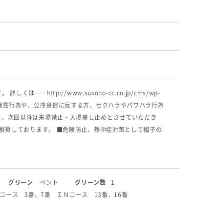
http://www.susono-cc.co.jp/cms/wp-
、他のお客様への迷惑行為や、公序良俗に反する方、セクハラやパワハラ行為
）、次回以降は来場禁止・入場差し止めとさせていただき
推奨しております。 ■危険防止、熱中症対策として帽子の
グリーン
ベント
グリーン数
1
コース 3番、7番 ＩＮコース 13番、16番