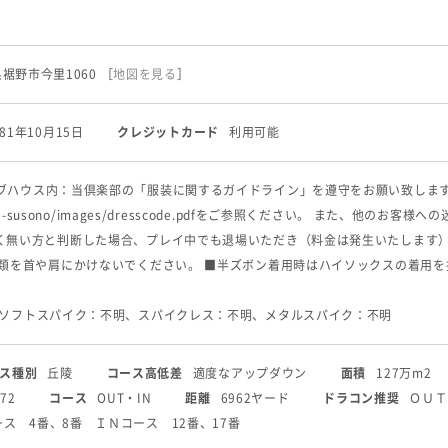
岡県裾野市今里1060
［
地図を見る
］
981年10月15日
クレジットカード
利用可能
ハウス内：当倶楽部の「服装に関するガイドライン」を遵守をお願い致します。 詳しくは･･･ 
/theme-susono/images/dresscode.pdfをご参照ください。 また
く無い方と判断した場合、プレイ中でも退場いただき（料金は発生いたします
ル類を首や肩にかけないでください。 ■半ズボン着用時はハイソックスの着用を
 ソフトスパイク：不明、スパイクレス：不明、メタルスパイク：不明
ス種別
丘陵
コース高低差
適度なアップダウン
面積
127万m2
72
コース
OUT・IN
距離
6962ヤード
ドラコン推奨
ＯＵＴ
ス 4番、8番 ＩＮコース 12番、17番