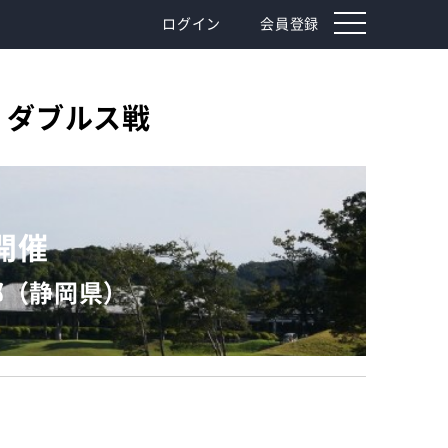
toggle
ログイン
会員登録
navigation
権 ダブルス戦
）開催
部（静岡県）