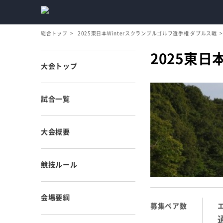
総合トップ
2025東日本Winterスクランブルゴルフ選手権 ダブルス戦
2025東日
大会トップ
試合一覧
大会概要
競技ルール
会場要綱
募集ペア数