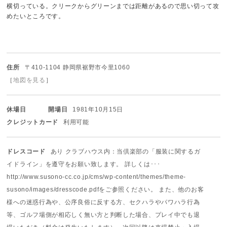
横切っている。クリークからグリーンまでは距離があるので思い切って攻
めたいところです。
住所
〒410-1104 静岡県裾野市今里1060
［
地図を見る
］
休場日
開場日
1981年10月15日
クレジットカード
利用可能
ドレスコード
あり クラブハウス内：当倶楽部の「服装に関するガ
イドライン」を遵守をお願い致します。 詳しくは･･･
http://www.susono-cc.co.jp/cms/wp-content/themes/theme-
susono/images/dresscode.pdfをご参照ください。 また、他のお客
様への迷惑行為や、公序良俗に反する方、セクハラやパワハラ行為
等、ゴルフ場側が相応しく無い方と判断した場合、プレイ中でも退