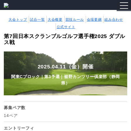
togg
navi
大会トップ
試合一覧
大会概要
競技ルール
会場要綱
組み合わせ
公式サイト
第7回日本スクランブルゴルフ選手権2025 ダブル
ス戦
2025.04.11（金）開催
関東Cブロック｜第3予選｜裾野カンツリー倶楽部（静岡
県）
募集ペア数
14ペア
エントリーフィ