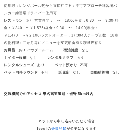
使用球：レンジボール
芝から直接打てる：不可
アプローチ練習場
バ
ンカー練習場
ドライバー使用可
レストラン
あり 営業時間： 〜 18:00
朝食：6:30 〜 9:30(料
金：￥840 〜￥1,575)
昼食：9:30 〜 14:00(料金：
￥1,470 〜￥2,100)
ラストオーダー：17:30
4人テーブル数：18卓
名物料理：二か月毎にメニューを変更
朝食有り
喫煙席有り
お風呂
あり パウダールーム
宿泊施設
なし
ナイター設備
なし
レンタルクラブ
あり
レンタルシューズ
あり
ペット預かり
不可
ペット同伴ラウンド
不可
託児所
なし
自動精算機
なし
交通機関でのアクセス
東名高速道路・裾野 5km以内
ネットから申し込みいただく場合
Teeoffの
会員登録
が必要になります