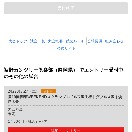
受付終了
大会トップ
試合一覧
大会概要
競技ルール
会場要綱
組み合わせ
公式サイト
裾野カンツリー倶楽部（静岡県） でエントリー受付中
のその他の試合
2027.03.27（土）
受付中
第10回関東WEEKENDスクランブルゴルフ選手権｜ダブルス戦
決
勝大会
大会料金
未定
17,600円（税込）/ペア
詳細・エントリー