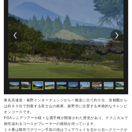
東名高速道・裾野インターチェンジから一般道に出て約５分、首都圏から
は約９０分で到着する富士山の南東、裾野市に位置する本格的なチャンピ
オンコースです。
PGAシニアツアーや様々な選手権が開催された歴史があり、テクニカルで
個性溢れるコースがプレーヤーの挑戦を待っています。
１４番は難所でグリーン手前の池はフェアウェイを左から右へクリークが