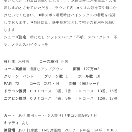
場いただき（料金は発生いたします）、次回以降は来場禁止・入場
差し止めとさせていただき 、 ラウンド内：■タオル類を首や肩にか
けないでください。 ■半ズボン着用時はハイソックスの着用を推奨
しております。 ■危険防止、熱中症対策として帽子の着用をお願い
します。
シューズ指定
特になし ソフトスパイク：不明、スパイクレス：不
明、メタルスパイク：不明
設計者
木村浩
コース種別
丘陵
コース高低差
適度なアップダウン
面積
127万m2
グリーン
ベント
グリーン数
1
ホール数
18
PAR
72
コース
OUT・IN
距離
6962ヤード
ドラコン推奨
ＯＵＴコース 3番、7番 ＩＮコース 13番、16番
ニアピン推奨
ＯＵＴコース 4番、8番 ＩＮコース 12番、17番
カート
あり 乗用カート(５人乗り)
リモコン式
GPSナビ
キャディ
あり
練習場
あり 打席数：16打席
距離：200ヤード
料金：24球：￥360