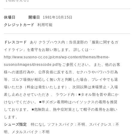
休場日
開場日
1981年10月15日
クレジットカード
利用可能
ドレスコード
あり クラブハウス内：当倶楽部の「服装に関するガ
イドライン」を遵守をお願い致します。 詳しくは･･･
http://www.susono-cc.co.jp/cms/wp-content/themes/theme-
susono/images/dresscode.pdfをご参照ください。 また、他のお客
様への迷惑行為や、公序良俗に反する方、セクハラやパワハラ行為
等、ゴルフ場側が相応しく無い方と判断した場合、プレイ中でも退
場いただき（料金は発生いたします）、次回以降は来場禁止・入場
差し止めとさせていただき 、 ラウンド内：■タオル類を首や肩にか
けないでください。 ■半ズボン着用時はハイソックスの着用を推奨
しております。 ■危険防止、熱中症対策として帽子の着用をお願い
します。
シューズ指定
特になし ソフトスパイク：不明、スパイクレス：不
明、メタルスパイク：不明