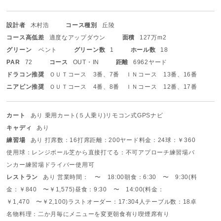
設計者
木村浩
コース種別
丘陵
コース高低差
適度なアップダウン
面積
127万m2
グリーン
ベント
グリーン数
1
ホール数
18
PAR
72
コース
OUT・IN
距離
6962ヤード
ドラコン推奨
ＯＵＴコース 3番、7番 ＩＮコース 13番、16番
ニアピン推奨
ＯＵＴコース 4番、8番 ＩＮコース 12番、17番
カート
あり 乗用カート(５人乗り)
リモコン式
GPSナビ
キャディ
あり
練習場
あり 打席数：16打席
距離：200ヤード
料金：24球：￥360
使用球：レンジボール
芝から直接打てる：不可
アプローチ練習場
バ
ンカー練習場
ドライバー使用可
レストラン
あり 営業時間： 〜 18:00
朝食：6:30 〜 9:30(料
金：￥840 〜￥1,575)
昼食：9:30 〜 14:00(料金：
￥1,470 〜￥2,100)
ラストオーダー：17:30
4人テーブル数：18卓
名物料理：二か月毎にメニューを変更
朝食有り
喫煙席有り