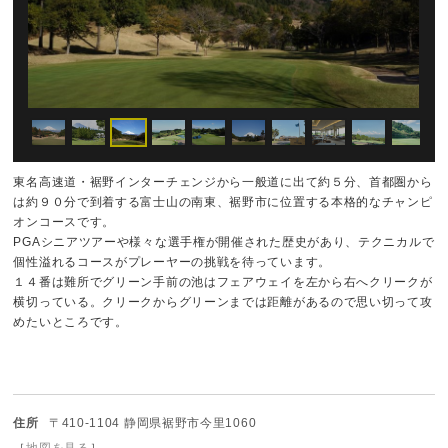
東名高速道・裾野インターチェンジから一般道に出て約５分、首都圏から
は約９０分で到着する富士山の南東、裾野市に位置する本格的なチャンピ
オンコースです。
PGAシニアツアーや様々な選手権が開催された歴史があり、テクニカルで
個性溢れるコースがプレーヤーの挑戦を待っています。
１４番は難所でグリーン手前の池はフェアウェイを左から右へクリークが
横切っている。クリークからグリーンまでは距離があるので思い切って攻
めたいところです。
住所
〒410-1104 静岡県裾野市今里1060
［
地図を見る
］