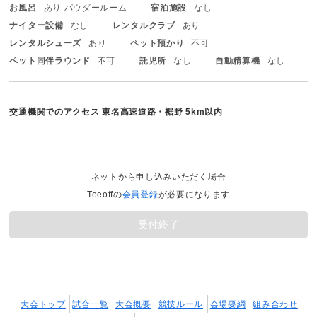
お風呂
あり パウダールーム
宿泊施設
なし
ナイター設備
なし
レンタルクラブ
あり
レンタルシューズ
あり
ペット預かり
不可
ペット同伴ラウンド
不可
託児所
なし
自動精算機
なし
交通機関でのアクセス
東名高速道路・裾野 5km以内
ネットから申し込みいただく場合
Teeoffの
会員登録
が必要になります
受付終了
大会トップ
試合一覧
大会概要
競技ルール
会場要綱
組み合わせ