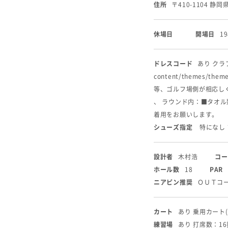
住所
〒410-1104 静
休場日
開場日
1
ドレスコード
あり クラブ
content/themes
等、ゴルフ場側が相応し
、 ラウンド内：■タオ
着用をお願いします。
シューズ指定
特になし
設計者
木村浩
コー
ホール数
18
PAR
ニアピン推奨
ＯＵＴコー
カート
あり 乗用カート
練習場
あり 打席数：1