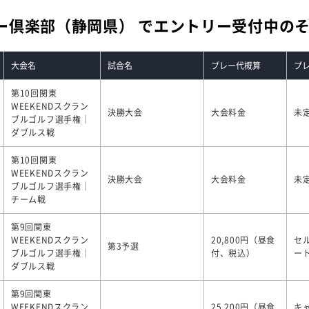
ー倶楽部（静岡県） でエントリー受付中の
大会名
試合名
プレー代概算
プ
第10回関東
WEEKENDスクラン
決勝大会
大会料金
未
ブルゴルフ選手権｜
ダブルス戦
第10回関東
WEEKENDスクラン
決勝大会
大会料金
未
ブルゴルフ選手権｜
チーム戦
第9回関東
WEEKENDスクラン
20,800円（昼食
セ
第3予選
ブルゴルフ選手権｜
付、税込）
ー
ダブルス戦
第9回関東
WEEKENDスクラン
25,200円（昼食
キ