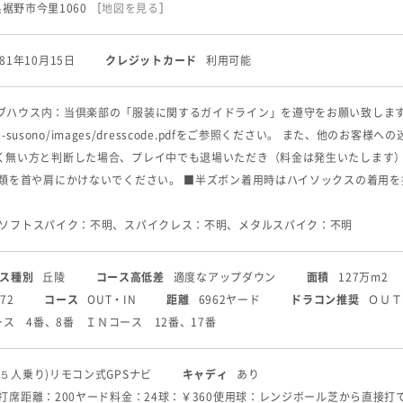
岡県裾野市今里1060
［
地図を見る
］
981年10月15日
クレジットカード
利用可能
ハウス内：当倶楽部の「服装に関するガイドライン」を遵守をお願い致します。 詳しくは･･･ 
/theme-susono/images/dresscode.pdfをご参照ください。 また
く無い方と判断した場合、プレイ中でも退場いただき（料金は発生いたします
ル類を首や肩にかけないでください。 ■半ズボン着用時はハイソックスの着用を
 ソフトスパイク：不明、スパイクレス：不明、メタルスパイク：不明
ス種別
丘陵
コース高低差
適度なアップダウン
面積
127万m2
72
コース
OUT・IN
距離
6962ヤード
ドラコン推奨
ＯＵＴ
ス 4番、8番 ＩＮコース 12番、17番
(５人乗り)
リモコン式
GPSナビ
キャディ
あり
6打席
距離：200ヤード
料金：24球：￥360
使用球：レンジボール
芝から直接打