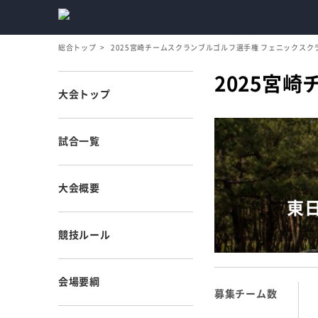
総合トップ
2025宮崎チームスクランブルゴルフ選手権 フェニックスク
2025宮
大会トップ
試合一覧
大会概要
東
競技ルール
会場要綱
募集チーム数