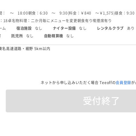
： 〜 18:00
朝食：6:30 〜 9:30(料金：￥840 〜￥1,575)
昼食：9:30
：18卓
名物料理：二か月毎にメニューを変更
朝食有り
喫煙席有り
ーム
宿泊施設
なし
ナイター設備
なし
レンタルクラブ
あり
可
託児所
なし
自動精算機
なし
東名高速道路・裾野 5km以内
ネットから申し込みいただく場合
Teeoffの
会員登録
が
受付終了