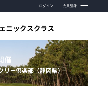
toggle
ログイン
会員登録
navigation
フェニックスクラス
）開催
ツリー倶楽部（静岡県）