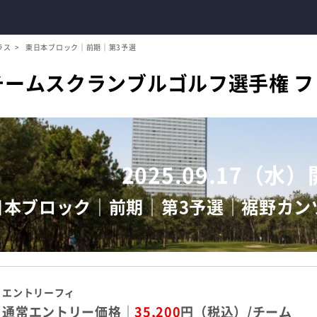
ラス
東日本ブロック｜前期｜第3予選
崎チームスクランブルゴルフ選手権 
2025.09.17（水
日本ブロック｜前期｜第3予選｜裾野カン
エントリーフィ
通常エントリー価格｜
35,200
円（税込）/チーム