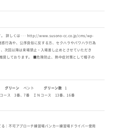
http://www.susono-cc.co.jp/cms/wp-
、他のお客様への迷惑行為や、公序良俗に反する方、セクハラやパワハラ行為
）、次回以降は来場禁止・入場差し止めとさせていただき
推奨しております。 ■危険防止、熱中症対策として帽子の
グリーン
ベント
グリーン数
1
コース 3番、7番 ＩＮコース 13番、16番
てる：不可
アプローチ練習場
バンカー練習場
ドライバー使用