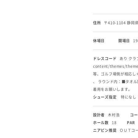
住所
〒410-1104 静
休場日
開場日
1
ドレスコード
あり クラブ
content/themes
等、ゴルフ場側が相応し
、 ラウンド内：■タオ
着用をお願いします。
シューズ指定
特になし
設計者
木村浩
コー
ホール数
18
PAR
ニアピン推奨
ＯＵＴコー