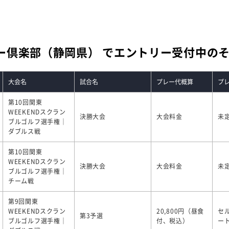
ー倶楽部（静岡県） でエントリー受付中の
大会名
試合名
プレー代概算
プ
第10回関東
WEEKENDスクラン
決勝大会
大会料金
未
ブルゴルフ選手権｜
ダブルス戦
第10回関東
WEEKENDスクラン
決勝大会
大会料金
未
ブルゴルフ選手権｜
チーム戦
第9回関東
WEEKENDスクラン
20,800円（昼食
セ
第3予選
ブルゴルフ選手権｜
付、税込）
ー