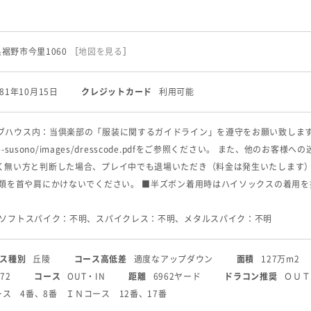
岡県裾野市今里1060
［
地図を見る
］
981年10月15日
クレジットカード
利用可能
ハウス内：当倶楽部の「服装に関するガイドライン」を遵守をお願い致します。 詳しくは･･･ 
/theme-susono/images/dresscode.pdfをご参照ください。 また
く無い方と判断した場合、プレイ中でも退場いただき（料金は発生いたします
ル類を首や肩にかけないでください。 ■半ズボン着用時はハイソックスの着用を
 ソフトスパイク：不明、スパイクレス：不明、メタルスパイク：不明
ス種別
丘陵
コース高低差
適度なアップダウン
面積
127万m2
72
コース
OUT・IN
距離
6962ヤード
ドラコン推奨
ＯＵＴ
ス 4番、8番 ＩＮコース 12番、17番