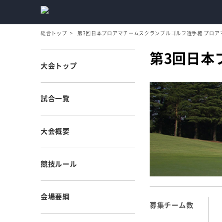
総合トップ
第3回日本プロアマチームスクランブルゴルフ選手権 プロア
第3回日本
大会トップ
試合一覧
大会概要
競技ルール
会場要綱
募集チーム数