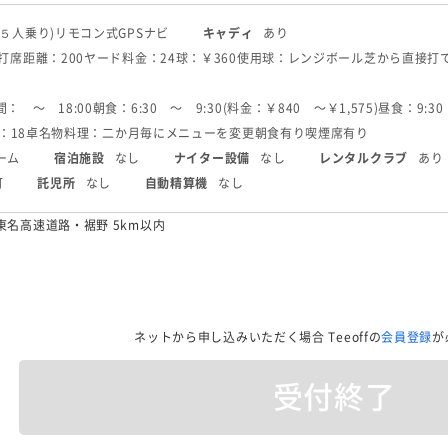
(５人乗り)
リモコン式
GPSナビ
キャディ
あり
6打席
距離：200ヤード
料金：24球：￥360
使用球：レンジボール
芝から直接打
： 〜 18:00
朝食：6:30 〜 9:30(料金：￥840 〜￥1,575)
昼食：9:30
：18卓
名物料理：二か月毎にメニューを変更
朝食有り
喫煙席有り
ーム
宿泊施設
なし
ナイター設備
なし
レンタルクラブ
あり
可
託児所
なし
自動精算機
なし
東名高速道路・裾野 5km以内
ネットから申し込みいただく場合
Teeoffの
会員登録
が
受付終了