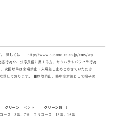
http://www.susono-cc.co.jp/cms/wp-
、他のお客様への迷惑行為や、公序良俗に反する方、セクハラやパワハラ行為
）、次回以降は来場禁止・入場差し止めとさせていただき
推奨しております。 ■危険防止、熱中症対策として帽子の
グリーン
ベント
グリーン数
1
コース 3番、7番 ＩＮコース 13番、16番