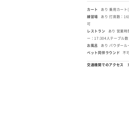
カート
あり 乗用カート
練習場
あり 打席数：1
可
レストラン
あり 営業時間
ー：17:30
4人テーブル数
お風呂
あり パウダール
ペット同伴ラウンド
不
交通機関でのアクセス