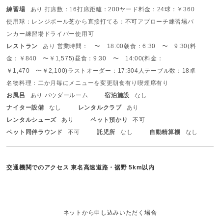
練習場
あり 打席数：16打席
距離：200ヤード
料金：24球：￥360
使用球：レンジボール
芝から直接打てる：不可
アプローチ練習場
バ
ンカー練習場
ドライバー使用可
レストラン
あり 営業時間： 〜 18:00
朝食：6:30 〜 9:30(料
金：￥840 〜￥1,575)
昼食：9:30 〜 14:00(料金：
￥1,470 〜￥2,100)
ラストオーダー：17:30
4人テーブル数：18卓
名物料理：二か月毎にメニューを変更
朝食有り
喫煙席有り
お風呂
あり パウダールーム
宿泊施設
なし
ナイター設備
なし
レンタルクラブ
あり
レンタルシューズ
あり
ペット預かり
不可
ペット同伴ラウンド
不可
託児所
なし
自動精算機
なし
交通機関でのアクセス
東名高速道路・裾野 5km以内
ネットから申し込みいただく場合