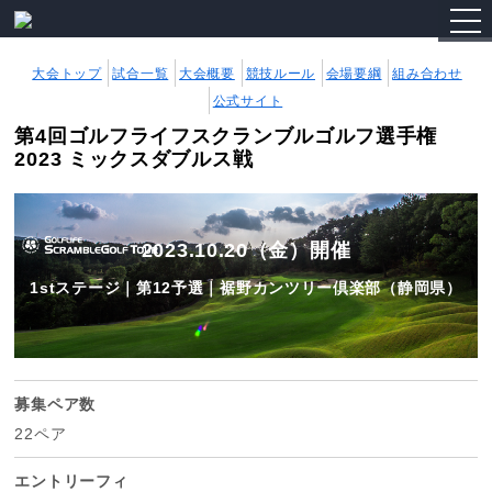
togg
navi
大会トップ
試合一覧
大会概要
競技ルール
会場要綱
組み合わせ
公式サイト
第4回ゴルフライフスクランブルゴルフ選手権
2023 ミックスダブルス戦
2023.10.20（金）開催
1stステージ｜第12予選｜裾野カンツリー倶楽部（静岡県）
募集ペア数
22ペア
エントリーフィ