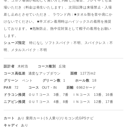
等、ゴルフ場側が相応しく無い方と判断した場合、プレイ中でも退
場いただき（料金は発生いたします）、次回以降は来場禁止・入場
差し止めとさせていただき 、 ラウンド内：■タオル類を首や肩にか
けないでください。 ■半ズボン着用時はハイソックスの着用を推奨
しております。 ■危険防止、熱中症対策として帽子の着用をお願い
します。
シューズ指定
特になし ソフトスパイク：不明、スパイクレス：不
明、メタルスパイク：不明
設計者
木村浩
コース種別
丘陵
コース高低差
適度なアップダウン
面積
127万m2
グリーン
ベント
グリーン数
1
ホール数
18
PAR
72
コース
OUT・IN
距離
6962ヤード
ドラコン推奨
ＯＵＴコース 3番、7番 ＩＮコース 13番、16番
ニアピン推奨
ＯＵＴコース 4番、8番 ＩＮコース 12番、17番
カート
あり 乗用カート(５人乗り)
リモコン式
GPSナビ
キャディ
あり