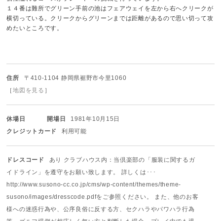
１４番は難所でグリーン手前の池はフェアウェイを左から右へクリークが
横切っている。クリークからグリーンまでは距離があるので思い切って攻
めたいところです。
住所
〒410-1104 静岡県裾野市今里1060
［
地図を見る
］
休場日
開場日
1981年10月15日
クレジットカード
利用可能
ドレスコード
あり クラブハウス内：当倶楽部の「服装に関するガ
イドライン」を遵守をお願い致します。 詳しくは･･･
http://www.susono-cc.co.jp/cms/wp-content/themes/theme-
susono/images/dresscode.pdfをご参照ください。 また、他のお客
様への迷惑行為や、公序良俗に反する方、セクハラやパワハラ行為