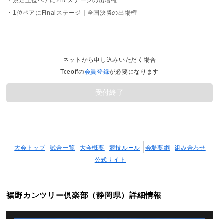
・規定上位ペアに2ndステージの出場権
・1位ペアにFinalステージ｜全国決勝の出場権
ネットから申し込みいただく場合
Teeoffの
会員登録
が必要になります
受付終了
大会トップ
試合一覧
大会概要
競技ルール
会場要綱
組み合わせ
公式サイト
裾野カンツリー倶楽部（静岡県）詳細情報