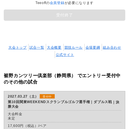
Teeoffの
会員登録
が必要になります
受付終了
大会トップ
試合一覧
大会概要
競技ルール
会場要綱
組み合わせ
公式サイト
裾野カンツリー倶楽部（静岡県） でエントリー受付中
のその他の試合
2027.03.27（土）
受付中
第10回関東WEEKENDスクランブルゴルフ選手権｜ダブルス戦
決
勝大会
大会料金
未定
17,600円（税込）/ペア