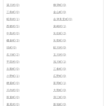
湯川村
(0)
柳津町
(0)
三島町
(0)
金山町
(0)
昭和村
(1)
会津美里町
(0)
西郷村
(5)
泉崎村
(1)
中島村
(0)
矢吹町
(2)
棚倉町
(3)
矢祭町
(0)
塙町
(0)
鮫川村
(0)
石川町
(2)
玉川村
(0)
平田村
(0)
浅川町
(1)
古殿町
(0)
三春町
(0)
小野町
(1)
広野町
(0)
楢葉町
(0)
富岡町
(1)
川内村
(0)
大熊町
(0)
双葉町
(0)
浪江町
(0)
葛尾村
(0)
新地町
(0)