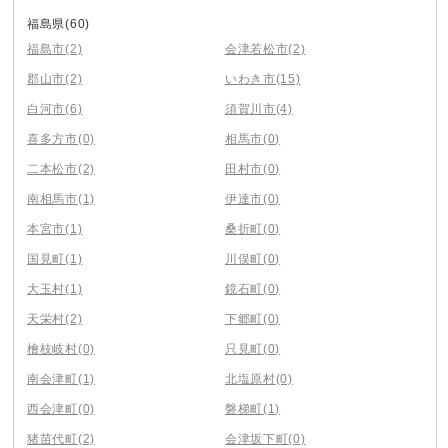
福島県
(60)
福島市
(2)
会津若松市
(2)
郡山市
(2)
いわき市
(15)
白河市
(6)
須賀川市
(4)
喜多方市
(0)
相馬市
(0)
二本松市
(2)
田村市
(0)
南相馬市
(1)
伊達市
(0)
本宮市
(1)
桑折町
(0)
国見町
(1)
川俣町
(0)
大玉村
(1)
鏡石町
(0)
天栄村
(2)
下郷町
(0)
檜枝岐村
(0)
只見町
(0)
南会津町
(1)
北塩原村
(0)
西会津町
(0)
磐梯町
(1)
猪苗代町
(2)
会津坂下町
(0)