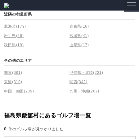
togg
navi
近隣の都道府県
北海道
(179)
青森県
(16)
岩手県
(26)
宮城県
(41)
秋田県
(19)
山形県
(17)
その他のエリア
関東
(681)
甲信越・北陸
(221)
東海
(319)
関西
(342)
中国・四国
(239)
九州・沖縄
(267)
福島県飯舘村にあるゴルフ場一覧
0
件のゴルフ場が見つかりました