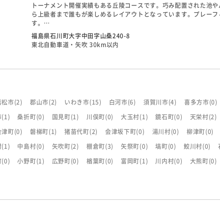
トーナメント開催実績もある丘陵コースです。巧み配置された池や
ら上級者まで誰もが楽しめるレイアウトとなっています。プレーフ
す。
17番の池越えは、4つのバンカーがガードするグリーンの左サイ
福島県石川町大字中田字山桑240-8
変わるショートホールです。
東北自動車道・矢吹 30km以内
若松市
(2)
郡山市
(2)
いわき市
(15)
白河市
(6)
須賀川市
(4)
喜多方市
(0)
市
(1)
桑折町
(0)
国見町
(1)
川俣町
(0)
大玉村
(1)
鏡石町
(0)
天栄村
(2)
会津町
(0)
磐梯町
(1)
猪苗代町
(2)
会津坂下町
(0)
湯川村
(0)
柳津町
(0)
村
(1)
中島村
(0)
矢吹町
(2)
棚倉町
(3)
矢祭町
(0)
塙町
(0)
鮫川村
(0)
町
(0)
小野町
(1)
広野町
(0)
楢葉町
(0)
富岡町
(1)
川内村
(0)
大熊町
(0)