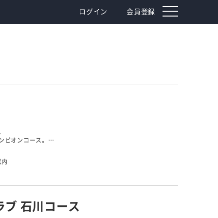
toggle
ログイン
会員登録
navigation
、
ンピオンコース。
びとショットを打つことができます。
い3番など、
以内
うねった攻略が楽しみなコースとなっています。
ブ 石川コース