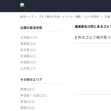
総合トップ
ゴルフ場から大会・イベント・競技・コンペを探す
北海
福島県石川町にあるゴル
近隣の都道府県
2
件のゴルフ場が見つ
北海道
(179)
青森県
(16)
岩手県
(26)
宮城県
(41)
秋田県
(19)
山形県
(17)
その他のエリア
関東
(681)
甲信越・北陸
(221)
東海
(319)
関西
(342)