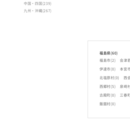
中国・四国
(239)
九州・沖縄
(267)
福島県
(60)
福島市
(2)
会津
伊達市
(0)
本宮
北塩原村
(0)
西
西郷村
(5)
泉崎
古殿町
(0)
三春
飯舘村
(0)