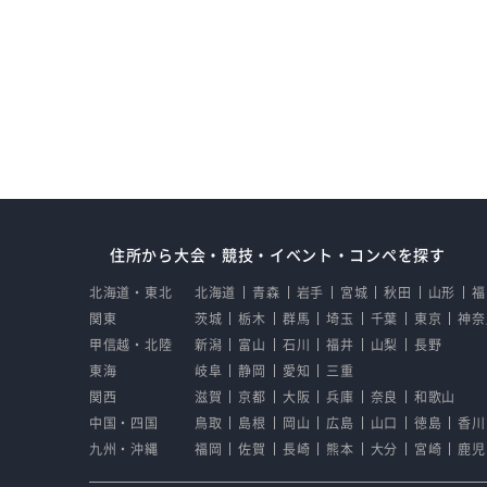
住所から大会・競技・イベント・コンペを探す
北海道・東北
北海道
青森
岩手
宮城
秋田
山形
福
関東
茨城
栃木
群馬
埼玉
千葉
東京
神奈
甲信越・北陸
新潟
富山
石川
福井
山梨
長野
東海
岐阜
静岡
愛知
三重
関西
滋賀
京都
大阪
兵庫
奈良
和歌山
中国・四国
鳥取
島根
岡山
広島
山口
徳島
香川
九州・沖縄
福岡
佐賀
長崎
熊本
大分
宮崎
鹿児