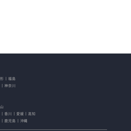
山形
福島
京
神奈川
野
歌山
島
香川
愛媛
高知
崎
鹿児島
沖縄