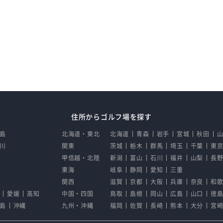
住所からゴルフ場を探す
島
北海道・東北
北海道
青森
岩手
宮城
秋田
川
関東
茨城
栃木
群馬
埼玉
千葉
東
甲信越・北陸
新潟
富山
石川
福井
山梨
長
東海
岐阜
静岡
愛知
三重
関西
滋賀
京都
大阪
兵庫
奈良
和
愛媛
高知
中国・四国
鳥取
島根
岡山
広島
山口
徳
島
沖縄
九州・沖縄
福岡
佐賀
長崎
熊本
大分
宮