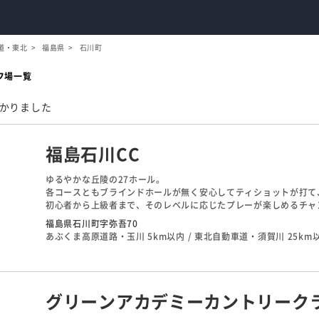
道・東北
福島県
石川町
フ場一覧
かりました
福島石川CC
ゆるやかな丘陵の27ホール。
各コースともブラインドホールが無く安心してティショットが打て
初心者から上級者まで、そのレベルに応じたプレーが楽しめるチャ
東コースは比較的ゆるやかな起伏と広々としたレイアウトでのびの
福島県石川町字弥吾70
中コースは500ヤード後半の最長ホール7番やフラットで距離の短
あぶくま高原道路・玉川 5km以内 / 東北自動車道・須賀川 25km
バリエーション豊かなホールが揃います。
西コースはクロスバンカーやアリソンバンカーなど、全体が複雑に
グリーンアカデミーカントリークラ