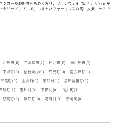
バンカーが戦略性を高めており、フェアウェイは広く、初心者か
ィもリーズナブルで、コストパフォーマンスの高い人気コースで
ドの前後にマウンドがあるため、ピンポジションによって難易度が
相馬市
(0)
二本松市
(2)
田村市
(0)
南相馬市
(1)
下郷町
(0)
檜枝岐村
(0)
只見町
(0)
南会津町
(1)
三島町
(0)
金山町
(0)
昭和村
(1)
会津美里町
(0)
石川町
(2)
玉川村
(0)
平田村
(0)
浅川町
(1)
双葉町
(0)
浪江町
(0)
葛尾村
(0)
新地町
(0)