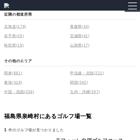
togg
navi
近隣の都道府県
北海道
(179)
青森県
(16)
岩手県
(26)
宮城県
(41)
秋田県
(19)
山形県
(17)
その他のエリア
関東
(681)
甲信越・北陸
(221)
東海
(319)
関西
(342)
中国・四国
(239)
九州・沖縄
(267)
福島県泉崎村にあるゴルフ場一覧
1
件のゴルフ場が見つかりました