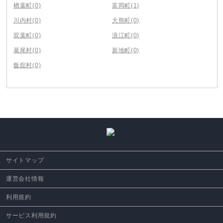
楢葉町
(0)
富岡町
(1)
川内村
(0)
大熊町
(0)
双葉町
(0)
浪江町
(0)
葛尾村
(0)
新地町
(0)
飯舘村
(0)
サイトマップ
運営会社情報
利用規約
サービス利用規約