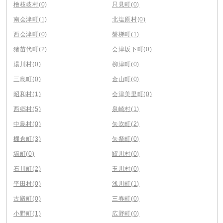
檜枝岐村
(0)
只見町
(0)
南会津町
(1)
北塩原村
(0)
西会津町
(0)
磐梯町
(1)
猪苗代町
(2)
会津坂下町
(0)
湯川村
(0)
柳津町
(0)
三島町
(0)
金山町
(0)
昭和村
(1)
会津美里町
(0)
西郷村
(5)
泉崎村
(1)
中島村
(0)
矢吹町
(2)
棚倉町
(3)
矢祭町
(0)
塙町
(0)
鮫川村
(0)
石川町
(2)
玉川村
(0)
平田村
(0)
浅川町
(1)
古殿町
(0)
三春町
(0)
小野町
(1)
広野町
(0)