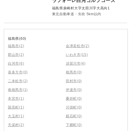
ラフォーレ白河ゴルフコース
福島県泉崎村大字太田川字大高向1
東北自動車道・矢吹 5km以内
福島県
(60)
福島市
(2)
会津若松市
(2)
郡山市
(2)
いわき市
(15)
白河市
(6)
須賀川市
(4)
喜多方市
(0)
相馬市
(0)
二本松市
(2)
田村市
(0)
南相馬市
(1)
伊達市
(0)
本宮市
(1)
桑折町
(0)
国見町
(1)
川俣町
(0)
大玉村
(1)
鏡石町
(0)
天栄村
(2)
下郷町
(0)