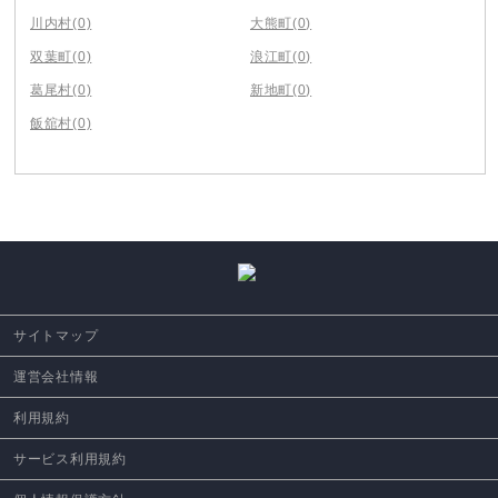
川内村
(0)
大熊町
(0)
双葉町
(0)
浪江町
(0)
葛尾村
(0)
新地町
(0)
飯舘村
(0)
サイトマップ
運営会社情報
利用規約
サービス利用規約