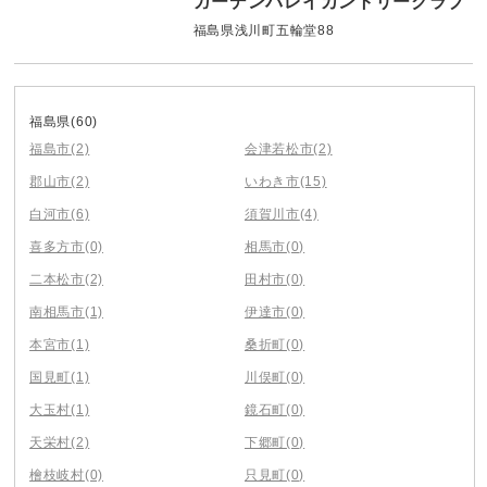
ガーデンバレイカントリークラブ
福島県浅川町五輪堂88
福島県
(60)
福島市
(2)
会津若松市
(2)
郡山市
(2)
いわき市
(15)
白河市
(6)
須賀川市
(4)
喜多方市
(0)
相馬市
(0)
二本松市
(2)
田村市
(0)
南相馬市
(1)
伊達市
(0)
本宮市
(1)
桑折町
(0)
国見町
(1)
川俣町
(0)
大玉村
(1)
鏡石町
(0)
天栄村
(2)
下郷町
(0)
檜枝岐村
(0)
只見町
(0)