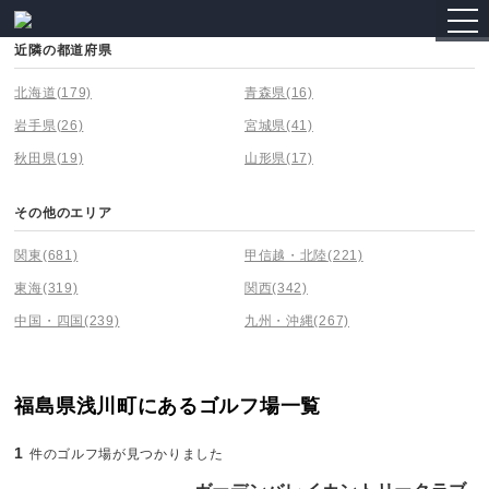
togg
navi
近隣の都道府県
北海道
(179)
青森県
(16)
岩手県
(26)
宮城県
(41)
秋田県
(19)
山形県
(17)
その他のエリア
関東
(681)
甲信越・北陸
(221)
東海
(319)
関西
(342)
中国・四国
(239)
九州・沖縄
(267)
福島県浅川町にあるゴルフ場一覧
1
件のゴルフ場が見つかりました