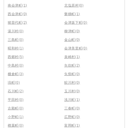
南会津町
(1)
北塩原村
(0)
西会津町
(0)
磐梯町
(1)
猪苗代町
(2)
会津坂下町
(0)
湯川村
(0)
柳津町
(0)
三島町
(0)
金山町
(0)
昭和村
(1)
会津美里町
(0)
西郷村
(5)
泉崎村
(1)
中島村
(0)
矢吹町
(2)
棚倉町
(3)
矢祭町
(0)
塙町
(0)
鮫川村
(0)
石川町
(2)
玉川村
(0)
平田村
(0)
浅川町
(1)
古殿町
(0)
三春町
(0)
小野町
(1)
広野町
(0)
楢葉町
(0)
富岡町
(1)