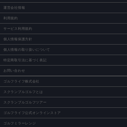
運営会社情報
利用規約
サービス利用規約
個人情報保護方針
個人情報の取り扱いについて
特定商取引法に基づく表記
お問い合わせ
ゴルフライフ株式会社
スクランブルゴルフとは
スクランブルゴルフツアー
ゴルフライフ公式オンラインストア
ゴルフミラーレンジ