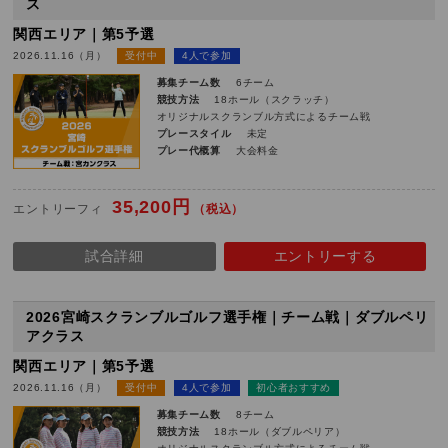
ス
関西エリア｜第5予選
2026.11.16（月）
受付中
4人で参加
募集チーム数
6チーム
競技方法
18ホール（スクラッチ）
オリジナルスクランブル方式によるチーム戦
プレースタイル
未定
プレー代概算
大会料金
35,200円
エントリーフィ
（税込）
試合詳細
エントリーする
2026宮崎スクランブルゴルフ選手権｜チーム戦｜ダブルペリ
アクラス
関西エリア｜第5予選
2026.11.16（月）
受付中
4人で参加
初心者おすすめ
募集チーム数
8チーム
競技方法
18ホール（ダブルペリア）