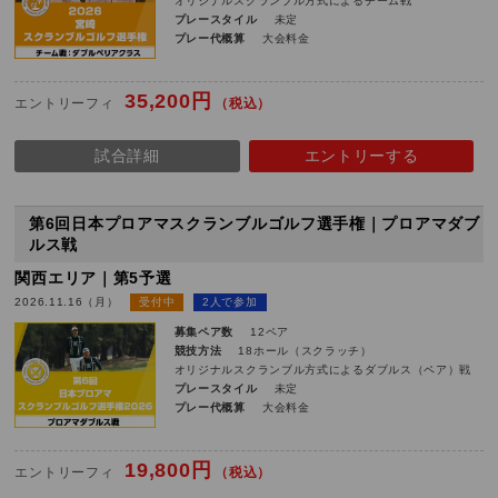
オリジナルスクランブル方式によるチーム戦
プレースタイル
未定
プレー代概算
大会料金
35,200円
エントリーフィ
（税込）
試合詳細
エントリーする
第6回日本プロアマスクランブルゴルフ選手権｜プロアマダブ
ルス戦
関西エリア｜第5予選
2026.11.16（月）
受付中
2人で参加
募集ペア数
12ペア
競技方法
18ホール（スクラッチ）
オリジナルスクランブル方式によるダブルス（ペア）戦
プレースタイル
未定
プレー代概算
大会料金
19,800円
エントリーフィ
（税込）