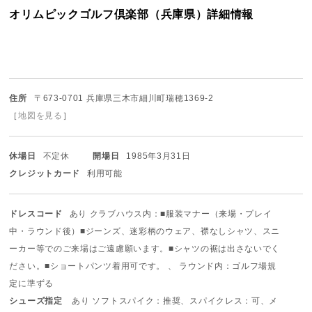
オリムピックゴルフ倶楽部（兵庫県）詳細情報
住所
〒673-0701 兵庫県三木市細川町瑞穂1369-2
［
地図を見る
］
休場日
不定休
開場日
1985年3月31日
クレジットカード
利用可能
ドレスコード
あり クラブハウス内：■服装マナー（来場・プレイ
中・ラウンド後）
■ジーンズ、迷彩柄のウェア、襟なしシャツ、スニ
ーカー等での
ご来場はご遠慮願います。
■シャツの裾は出さないでく
ださい。
■ショートパンツ着用可です。
、 ラウンド内：ゴルフ場規
定に準ずる
シューズ指定
あり ソフトスパイク：推奨、スパイクレス：可、メ