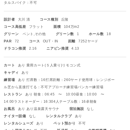
タルスパイク：不可
設計者
大川 清
コース種別
丘陵
コース高低差
フラット
面積
104万m2
グリーン
ベント,その他
グリーン数
1
ホール数
18
PAR
72
コース
OUT・IN
距離
7252ヤード
ドラコン推奨
2.16
ニアピン推奨
4.13
カート
あり 乗用カート(５人乗り)
リモコン式
キャディ
あり
練習場
あり 打席数：16打席
距離：260ヤード
使用球：レンジボー
ル
芝から直接打てる：不可
アプローチ練習場
バンカー練習場
レストラン
あり 朝食：06:45 〜 10:00
昼食：10:00 〜
14:00
ラストオーダー：16:30
4人テーブル数：16卓
朝食
お風呂
あり あり
温泉
露天
サウナ
宿泊施設
なし
ナイター設備
なし
レンタルクラブ
あり
レンタルシューズ
あり
ペット預かり
不可