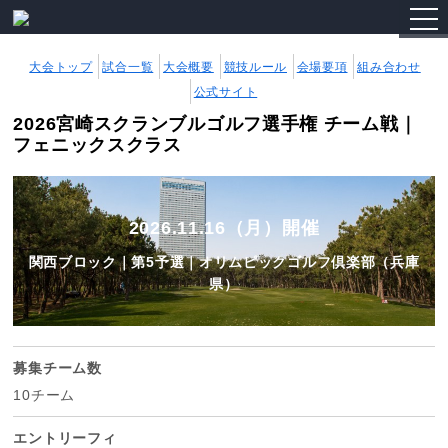
togg
navi
大会トップ
試合一覧
大会概要
競技ルール
会場要項
組み合わせ
公式サイト
2026宮崎スクランブルゴルフ選手権 チーム戦｜
フェニックスクラス
2026.11.16（月）開催
関西ブロック｜第5予選｜オリムピックゴルフ倶楽部（兵庫
県）
募集チーム数
10チーム
エントリーフィ