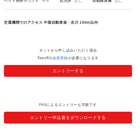
ペット同伴ラウンド
不可
託児所
なし
自動精算機
なし
交通機関でのアクセス
中国自動車道・吉川 10km以内
ネットから申し込みいただく場合
Teeoffの
会員登録
が必要になります
エントリーする
FAXによるエントリーも可能です
エントリー申込書をダウンロードする