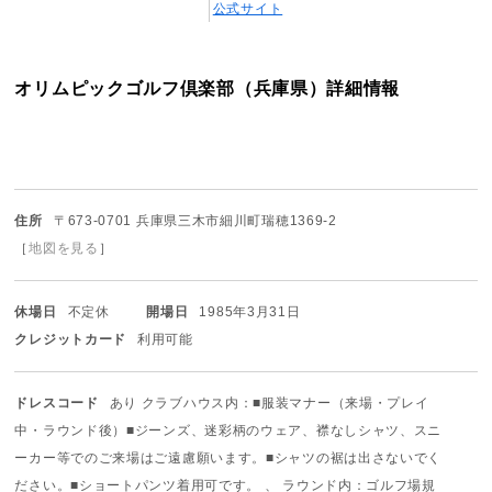
公式サイト
オリムピックゴルフ倶楽部（兵庫県）詳細情報
住所
〒673-0701 兵庫県三木市細川町瑞穂1369-2
［
地図を見る
］
休場日
不定休
開場日
1985年3月31日
クレジットカード
利用可能
ドレスコード
あり クラブハウス内：■服装マナー（来場・プレイ
中・ラウンド後）
■ジーンズ、迷彩柄のウェア、襟なしシャツ、スニ
ーカー等での
ご来場はご遠慮願います。
■シャツの裾は出さないでく
ださい。
■ショートパンツ着用可です。
、 ラウンド内：ゴルフ場規