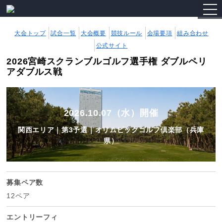
togg
navi
大会トップ
試合一覧
大会概要
競技ルール
会場要項
組み合わせ
公式サイト
2026宮崎スクランブルゴルフ選手権 ダブルペリ
アダブルス戦
2026.10.07（水）開催
関西エリア｜第3予選｜オリムピックゴルフ倶楽部（兵庫
県）
募集ペア数
12ペア
エントリーフィ