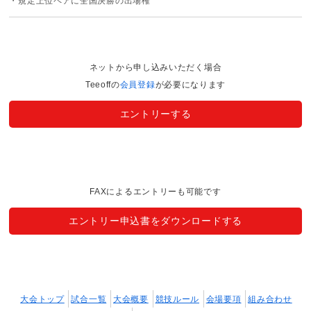
・規定上位ペアに全国決勝の出場権
ネットから申し込みいただく場合
Teeoffの
会員登録
が必要になります
エントリーする
FAXによるエントリーも可能です
エントリー申込書をダウンロードする
大会トップ
試合一覧
大会概要
競技ルール
会場要項
組み合わせ