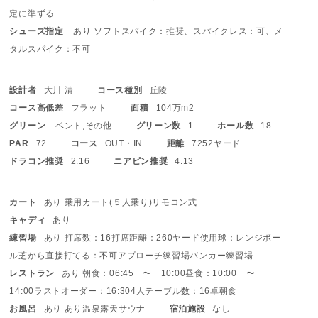
定に準ずる
シューズ指定
あり ソフトスパイク：推奨、スパイクレス：可、メ
タルスパイク：不可
設計者
大川 清
コース種別
丘陵
コース高低差
フラット
面積
104万m2
グリーン
ベント,その他
グリーン数
1
ホール数
18
PAR
72
コース
OUT・IN
距離
7252ヤード
ドラコン推奨
2.16
ニアピン推奨
4.13
カート
あり 乗用カート(５人乗り)
リモコン式
キャディ
あり
練習場
あり 打席数：16打席
距離：260ヤード
使用球：レンジボー
ル
芝から直接打てる：不可
アプローチ練習場
バンカー練習場
レストラン
あり 朝食：06:45 〜 10:00
昼食：10:00 〜
14:00
ラストオーダー：16:30
4人テーブル数：16卓
朝食
お風呂
あり あり
温泉
露天
サウナ
宿泊施設
なし