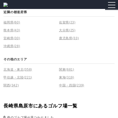
togg
navi
近隣の都道府県
福岡県
(60)
佐賀県
(23)
熊本県
(43)
大分県
(25)
宮崎県
(30)
鹿児島県
(33)
沖縄県
(28)
その他のエリア
北海道・東北
(358)
関東
(681)
甲信越・北陸
(221)
東海
(319)
関西
(342)
中国・四国
(239)
長崎県島原市にあるゴルフ場一覧
0
件のゴルフ場が見つかりました