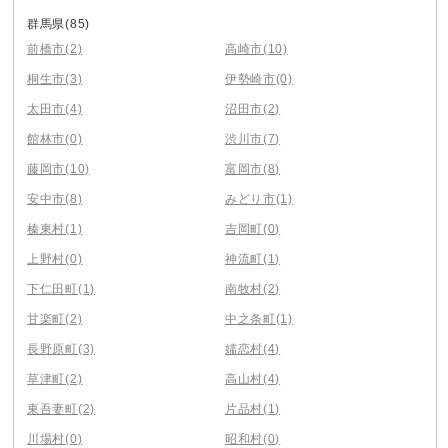
群馬県
(85)
前橋市
(2)
高崎市
(10)
桐生市
(3)
伊勢崎市
(0)
太田市
(4)
沼田市
(2)
館林市
(0)
渋川市
(7)
藤岡市
(10)
富岡市
(8)
安中市
(8)
みどり市
(1)
榛東村
(1)
吉岡町
(0)
上野村
(0)
神流町
(1)
下仁田町
(1)
南牧村
(2)
甘楽町
(2)
中之条町
(1)
長野原町
(3)
嬬恋村
(4)
草津町
(2)
高山村
(4)
東吾妻町
(2)
片品村
(1)
川場村
(0)
昭和村
(0)