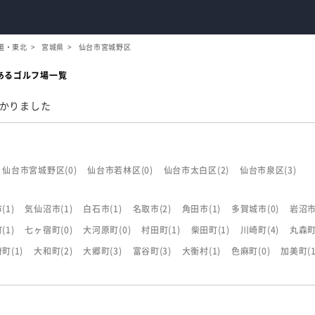
道・東北
宮城県
仙台市宮城野区
あるゴルフ場一覧
かりました
仙台市宮城野区
(0)
仙台市若林区
(0)
仙台市太白区
(2)
仙台市泉区
(3)
市
(1)
気仙沼市
(1)
白石市
(1)
名取市
(2)
角田市
(1)
多賀城市
(0)
岩沼
町
(1)
七ヶ宿町
(0)
大河原町
(0)
村田町
(1)
柴田町
(1)
川崎町
(4)
丸森
府町
(1)
大和町
(2)
大郷町
(3)
富谷町
(3)
大衡村
(1)
色麻町
(0)
加美町
(