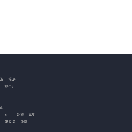
山形
福島
京
神奈川
野
歌山
島
香川
愛媛
高知
崎
鹿児島
沖縄