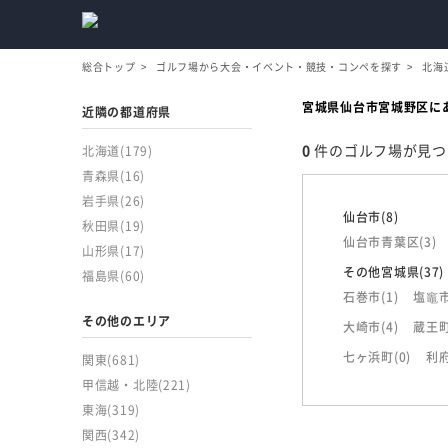
総合トップ
ゴルフ場から大会・イベント・競技・コンペを探す
北海
宮城県仙台市宮城野区に
近隣の都道府県
0
件のゴルフ場が見つ
北海道
(179)
青森県
(16)
岩手県
(26)
仙台市
(8)
秋田県
(19)
仙台市青葉区
(3)
山形県
(17)
その他宮城県
(37)
福島県
(60)
石巻市
(1)
塩竈
その他のエリア
大崎市
(4)
蔵王
七ヶ浜町
(0)
利
関東
(681)
甲信越・北陸
(221)
東海
(319)
関西
(342)