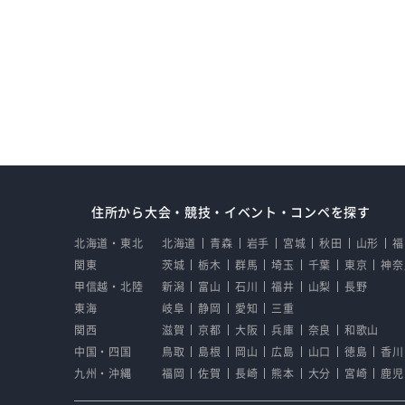
住所から大会・競技・イベント・コンペを探す
北海道・東北
北海道
青森
岩手
宮城
秋田
山形
福
関東
茨城
栃木
群馬
埼玉
千葉
東京
神奈
甲信越・北陸
新潟
富山
石川
福井
山梨
長野
東海
岐阜
静岡
愛知
三重
関西
滋賀
京都
大阪
兵庫
奈良
和歌山
中国・四国
鳥取
島根
岡山
広島
山口
徳島
香川
九州・沖縄
福岡
佐賀
長崎
熊本
大分
宮崎
鹿児