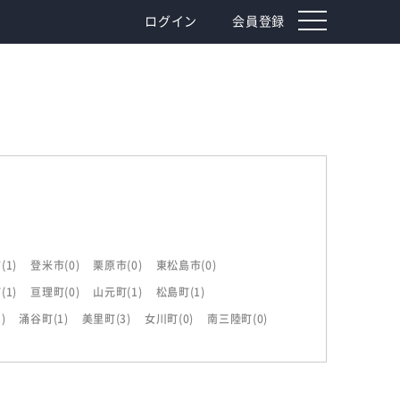
toggle
ログイン
会員登録
navigation
市
(1)
登米市
(0)
栗原市
(0)
東松島市
(0)
町
(1)
亘理町
(0)
山元町
(1)
松島町
(1)
1)
涌谷町
(1)
美里町
(3)
女川町
(0)
南三陸町
(0)