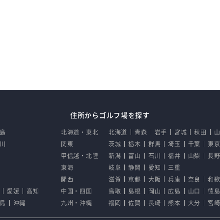
住所からゴルフ場を探す
島
北海道・東北
北海道
青森
岩手
宮城
秋田
川
関東
茨城
栃木
群馬
埼玉
千葉
東
甲信越・北陸
新潟
富山
石川
福井
山梨
長
東海
岐阜
静岡
愛知
三重
関西
滋賀
京都
大阪
兵庫
奈良
和
愛媛
高知
中国・四国
鳥取
島根
岡山
広島
山口
徳
島
沖縄
九州・沖縄
福岡
佐賀
長崎
熊本
大分
宮