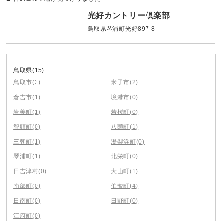
光好カントリー倶楽部
鳥取県琴浦町光好897-8
鳥取県
(15)
鳥取市
(3)
米子市
(2)
倉吉市
(1)
境港市
(0)
岩美町
(1)
若桜町
(0)
智頭町
(0)
八頭町
(1)
三朝町
(1)
湯梨浜町
(0)
琴浦町
(1)
北栄町
(0)
日吉津村
(0)
大山町
(1)
南部町
(0)
伯耆町
(4)
日南町
(0)
日野町
(0)
江府町
(0)