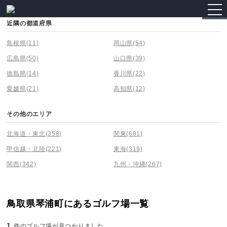
togg
navi
近隣の都道府県
島根県
(11)
岡山県
(54)
広島県
(50)
山口県
(39)
徳島県
(14)
香川県
(22)
愛媛県
(21)
高知県
(12)
その他のエリア
北海道・東北
(358)
関東
(681)
甲信越・北陸
(221)
東海
(319)
関西
(342)
九州・沖縄
(267)
鳥取県琴浦町にあるゴルフ場一覧
1
件のゴルフ場が見つかりました