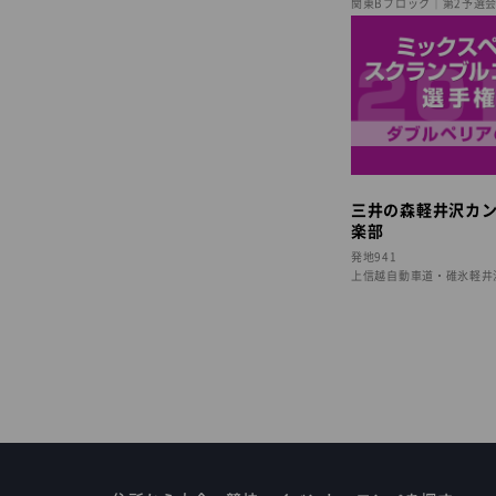
関東Bブロック｜第2予選
三井の森軽井沢カ
楽部
発地941
上信越自動車道・碓氷軽井沢