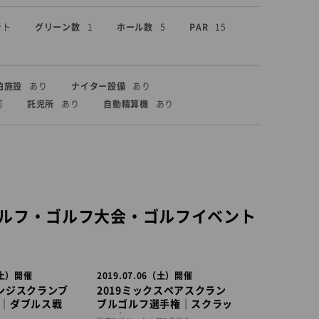
ント
グリーン数
1
ホール数
5
PAR
15
泊施設
あり
ナイター設備
あり
可
託児所
あり
自動精算機
あり
ルフ・ゴルフ大会・ゴルフイベント
6（土）開催
2019.07.06（土）開催
ンジスクランブ
2019ミックスペアスクラン
｜ダブルス戦
ブルゴルフ選手権｜スクラッ
チの部