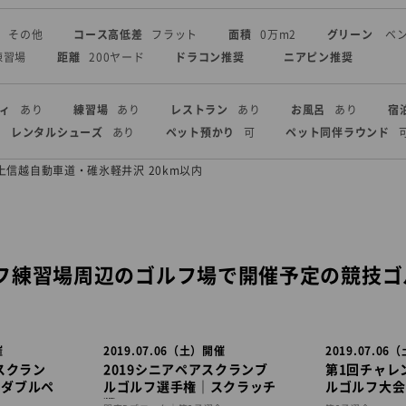
その他
コース高低差
フラット
面積
0万m2
グリーン
ベ
練習場
距離
200ヤード
ドラコン推奨
ニアピン推奨
ィ
あり
練習場
あり
レストラン
あり
お風呂
あり
宿
レンタルシューズ
あり
ペット預かり
可
ペット同伴ラウンド
上信越自動車道・碓氷軽井沢 20km以内
フ練習場周辺のゴルフ場で開催予定の競技ゴ
催
2019.07.06（土）開催
2019.07.0
スクラン
2019シニアペアスクランブ
第1回チャレ
｜ダブルペ
ルゴルフ選手権｜スクラッチ
ルゴルフ大会
戦