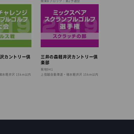
関東Bブロック｜第2予選会
沢カントリー倶
三井の森軽井沢カントリー倶
楽部
発地941
氷軽井沢 15km以内
上信越自動車道・碓氷軽井沢 15km以内