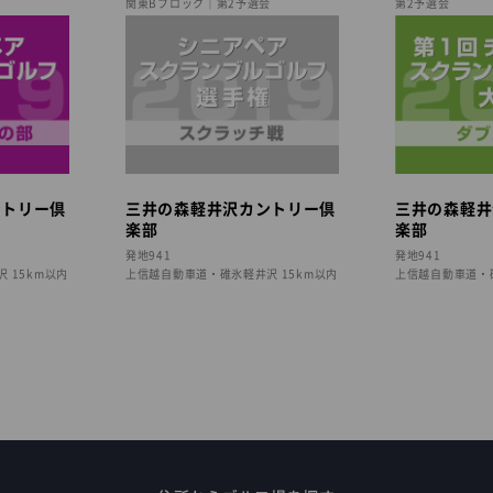
会
関東Bブロック｜第2予選会
第2予選会
ントリー倶
三井の森軽井沢カントリー倶
三井の森軽井
楽部
楽部
発地941
発地941
 15km以内
上信越自動車道・碓氷軽井沢 15km以内
上信越自動車道・碓