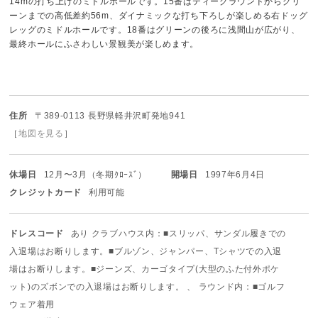
14mの打ち上げのミドルホールです。15番はティーグラウンドからグリ
ーンまでの高低差約56m、ダイナミックな打ち下ろしが楽しめる右ドッグ
レッグのミドルホールです。18番はグリーンの後ろに浅間山が広がり、
最終ホールにふさわしい景観美が楽しめます。
住所
〒389-0113 長野県軽井沢町発地941
［
地図を見る
］
休場日
12月〜3月（冬期ｸﾛｰｽﾞ）
開場日
1997年6月4日
クレジットカード
利用可能
ドレスコード
あり クラブハウス内：■スリッパ、サンダル履きでの
入退場はお断りします。
■ブルゾン、ジャンパー、Tシャツでの入退
場はお断りします。
■ジーンズ、カーゴタイプ(大型のふた付外ポケ
ット)のズボンでの入退場はお断りします。 、 ラウンド内：■ゴルフ
ウェア着用