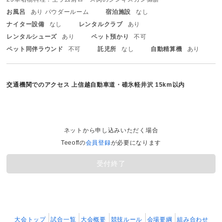
お風呂
あり パウダールーム
宿泊施設
なし
ナイター設備
なし
レンタルクラブ
あり
レンタルシューズ
あり
ペット預かり
不可
ペット同伴ラウンド
不可
託児所
なし
自動精算機
あり
交通機関でのアクセス
上信越自動車道・碓氷軽井沢 15km以内
ネットから申し込みいただく場合
Teeoffの
会員登録
が必要になります
受付終了
大会トップ
試合一覧
大会概要
競技ルール
会場要綱
組み合わせ