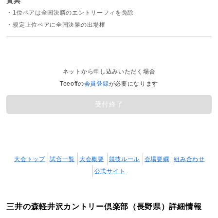
賞典
・1位ペアは全国決勝のエントリーフィを免除
・規定上位ペアに全国決勝の出場権
ネットから申し込みいただく場合
Teeoffの
会員登録
が必要になります
受付終了
大会トップ
試合一覧
大会概要
競技ルール
会場要綱
組み合わせ
公式サイト
三井の森軽井沢カントリー倶楽部（長野県）詳細情報