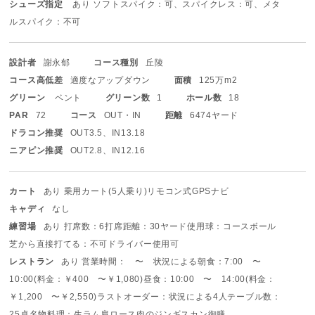
シューズ指定
あり ソフトスパイク：可、スパイクレス：可、メタ
ルスパイク：不可
設計者
謝永郁
コース種別
丘陵
コース高低差
適度なアップダウン
面積
125万m2
グリーン
ベント
グリーン数
1
ホール数
18
PAR
72
コース
OUT・IN
距離
6474ヤード
ドラコン推奨
OUT3.5、IN13.18
ニアピン推奨
OUT2.8、IN12.16
カート
あり 乗用カート(5人乗り)
リモコン式
GPSナビ
キャディ
なし
練習場
あり 打席数：6打席
距離：30ヤード
使用球：コースボール
芝から直接打てる：不可
ドライバー使用可
レストラン
あり 営業時間： 〜 状況による
朝食：7:00 〜
10:00(料金：￥400 〜￥1,080)
昼食：10:00 〜 14:00(料金：
￥1,200 〜￥2,550)
ラストオーダー：状況による
4人テーブル数：
25卓
名物料理：生ラム肩ロース肉のジンギスカン御膳