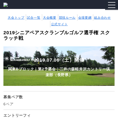
togg
navi
大会トップ
試合一覧
大会概要
競技ルール
会場要綱
組み合わせ
公式サイト
2019シニアペアスクランブルゴルフ選手権 スク
ラッチ戦
2019.07.06（土）開催
関東Bブロック｜第2予選会｜三井の森軽井沢カントリー倶
楽部（長野県）
募集ペア数
6ペア
エントリーフィ