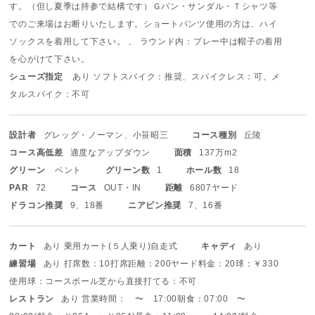
す。（但し夏季は持参で結構です）Ｇパン・サンダル・Ｔシャツ等
でのご来場はお断りいたします。ショートパンツ使用の方は、ハイ
ソックスを着用して下さい。
、 ラウンド内：プレー中は帽子の着用
を心がけて下さい。
シューズ指定
あり ソフトスパイク：推奨、スパイクレス：可、メ
タルスパイク：不可
設計者
グレッグ・ノーマン、小笹昭三
コース種別
丘陵
コース高低差
適度なアップダウン
面積
137万m2
グリーン
ベント
グリーン数
1
ホール数
18
PAR
72
コース
OUT・IN
距離
6807ヤード
ドラコン推奨
9、18番
ニアピン推奨
7、16番
カート
あり 乗用カート(５人乗り)
自走式
キャディ
あり
練習場
あり 打席数：10打席
距離：200ヤード
料金：20球：￥330
使用球：コースボール
芝から直接打てる：不可
レストラン
あり 営業時間： 〜 17:00
朝食：07:00 〜