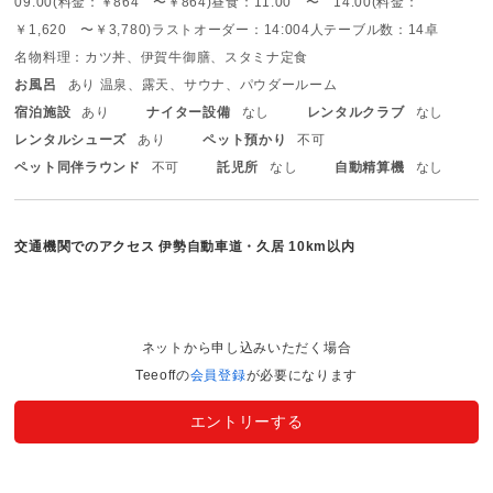
09:00(料金：￥864 〜￥864)
昼食：11:00 〜 14:00(料金：
￥1,620 〜￥3,780)
ラストオーダー：14:00
4人テーブル数：14卓
名物料理：カツ丼、伊賀牛御膳、スタミナ定食
お風呂
あり 温泉、露天、サウナ、パウダールーム
宿泊施設
あり
ナイター設備
なし
レンタルクラブ
なし
レンタルシューズ
あり
ペット預かり
不可
ペット同伴ラウンド
不可
託児所
なし
自動精算機
なし
交通機関でのアクセス
伊勢自動車道・久居 10km以内
ネットから申し込みいただく場合
Teeoffの
会員登録
が必要になります
エントリーする