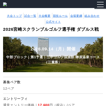
togg
navi
大会トップ
試合一覧
大会概要
競技ルール
会場要綱
組み合わせ
公式サイト
2026宮崎スクランブルゴルフ選手権 ダブルス戦
2026.09.14（月）開催
中部ブロック｜第1予選｜三甲ゴルフ倶楽部 榊原温泉コース
（三重県）
募集ペア数
12ペア
エントリーフィ
通常エントリー価格｜
17,600
円（税込）/ペア