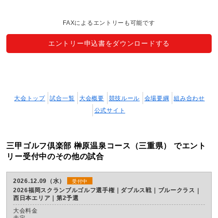
FAXによるエントリーも可能です
エントリー申込書をダウンロードする
大会トップ
試合一覧
大会概要
競技ルール
会場要綱
組み合わせ
公式サイト
三甲ゴルフ倶楽部 榊原温泉コース（三重県） でエント
リー受付中のその他の試合
2026.12.09（水）
受付中
2026福岡スクランブルゴルフ選手権｜ダブルス戦｜ブルークラス
西日本エリア｜第2予選
大会料金
未定