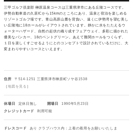
三甲ゴルフ倶楽部 榊原温泉コースは三重県津市にある丘陵コースです。
伊勢自動車道の久居ICから15kmのところにあり、温泉と宿泊を楽しめる
リゾートゴルフ場です。青山高原山麓を背負い、遠くに伊勢湾を望む美し
い丘陵地に18ホールがレイアウトされています。静かに水をたたえるウ
ォーターハザード、自然の起伏の織り成すフェアウェイ、多彩に描かれた
優美なバンカー、18のベントグリーン。あえて難関ホールをつくらず、
１日を楽しくすごせるようにとのコンセプトで設計されているだけに、大
変まわりやすいコースといえます。
住所
〒514-1251 三重県津市榊原町ソヤ谷1538
［
地図を見る
］
休場日
定休日無し
開場日
1990年5月23日
クレジットカード
利用可能
ドレスコード
あり クラブハウス内：上着の着用をお願いいたしま