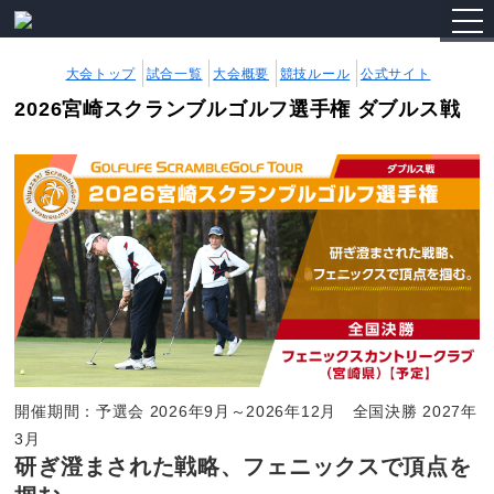
togg
navi
大会トップ
試合一覧
大会概要
競技ルール
公式サイト
2026宮崎スクランブルゴルフ選手権 ダブルス戦
開催期間：予選会 2026年9月～2026年12月 全国決勝 2027年
3月
研ぎ澄まされた戦略、フェニックスで頂点を