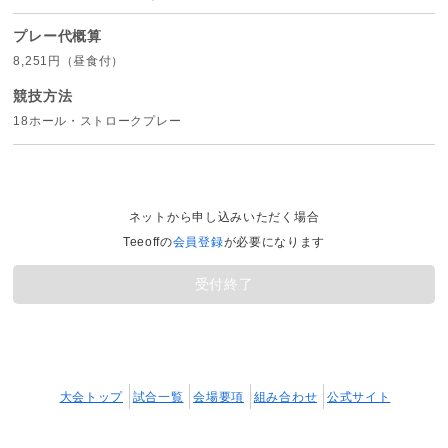
プレー代概算
8,251円（昼食付）
競技方法
18ホール・ストロークプレー
ネットから申し込みいただく場合
Teeoffの
会員登録
が必要になります
受付終了
大会トップ
試合一覧
会場要項
組み合わせ
公式サイト