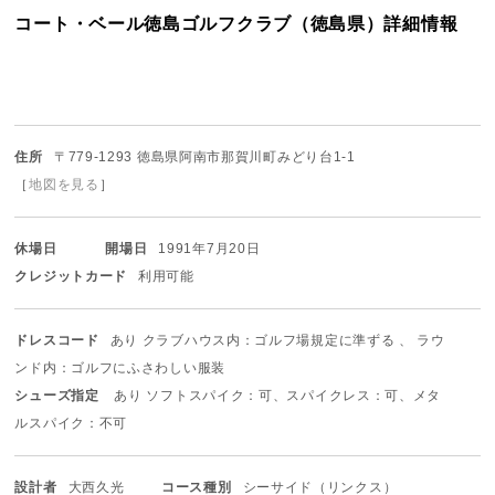
コート・ベール徳島ゴルフクラブ（徳島県）詳細情報
住所
〒779-1293 徳島県阿南市那賀川町みどり台1-1
［
地図を見る
］
休場日
開場日
1991年7月20日
クレジットカード
利用可能
ドレスコード
あり クラブハウス内：ゴルフ場規定に準ずる 、 ラウ
ンド内：ゴルフにふさわしい服装
シューズ指定
あり ソフトスパイク：可、スパイクレス：可、メタ
ルスパイク：不可
設計者
大西久光
コース種別
シーサイド（リンクス）