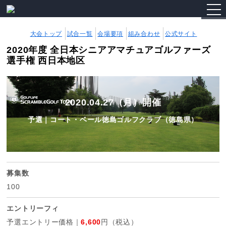
togg
navi
大会トップ
試合一覧
会場要項
組み合わせ
公式サイト
2020年度 全日本シニアアマチュアゴルファーズ
選手権 西日本地区
2020.04.27（月）開催
予選｜コート・ベール徳島ゴルフクラブ（徳島県）
募集数
100
エントリーフィ
予選エントリー価格｜
6,600
円（税込）