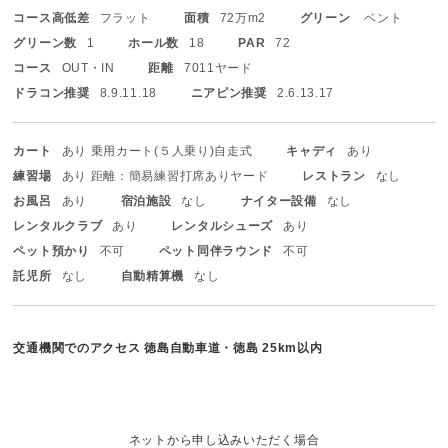
コース高低差
フラット
面積
72万m2
グリーン
ベント
グリーン数
1
ホール数
18
PAR
72
コース
OUT・IN
距離
7011ヤード
ドラコン推奨
8.9.11.18
ニアピン推奨
2.6.13.17
カート
あり 乗用カート(５人乗り)
自走式
キャディ
あり
練習場
あり 距離：簡易練習打席ありヤード
レストラン
なし
お風呂
あり
宿泊施設
なし
ナイター設備
なし
レンタルクラブ
あり
レンタルシューズ
あり
ペット預かり
不可
ペット同伴ラウンド
不可
託児所
なし
自動精算機
なし
交通機関でのアクセス
徳島自動車道・徳島 25km以内
ネットから申し込みいただく場合