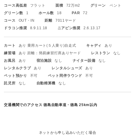
コース高低差
フラット
面積
72万m2
グリーン
ベント
グリーン数
1
ホール数
18
PAR
72
コース
OUT・IN
距離
7011ヤード
ドラコン推奨
8.9.11.18
ニアピン推奨
2.6.13.17
カート
あり 乗用カート(５人乗り)
自走式
キャディ
あり
練習場
あり 距離：簡易練習打席ありヤード
レストラン
なし
お風呂
あり
宿泊施設
なし
ナイター設備
なし
レンタルクラブ
あり
レンタルシューズ
あり
ペット預かり
不可
ペット同伴ラウンド
不可
託児所
なし
自動精算機
なし
交通機関でのアクセス
徳島自動車道・徳島 25km以内
ネットから申し込みいただく場合