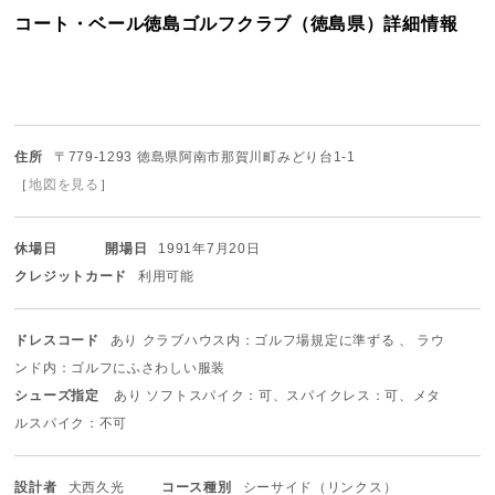
コート・ベール徳島ゴルフクラブ（徳島県）詳細情報
住所
〒779-1293 徳島県阿南市那賀川町みどり台1-1
［
地図を見る
］
休場日
開場日
1991年7月20日
クレジットカード
利用可能
ドレスコード
あり クラブハウス内：ゴルフ場規定に準ずる 、 ラウ
ンド内：ゴルフにふさわしい服装
シューズ指定
あり ソフトスパイク：可、スパイクレス：可、メタ
ルスパイク：不可
設計者
大西久光
コース種別
シーサイド（リンクス）