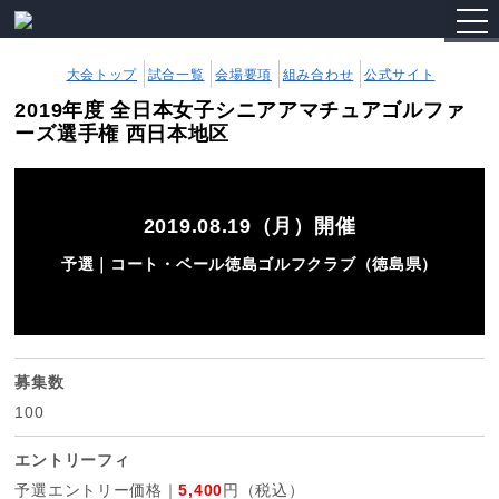
togg
navi
大会トップ
試合一覧
会場要項
組み合わせ
公式サイト
2019年度 全日本女子シニアアマチュアゴルファ
ーズ選手権 西日本地区
2019.08.19（月）開催
予選｜コート・ベール徳島ゴルフクラブ（徳島県）
募集数
100
エントリーフィ
予選エントリー価格｜
5,400
円（税込）