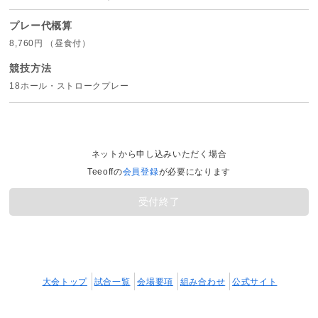
プレー代概算
8,760円 （昼食付）
競技方法
18ホール・ストロークプレー
ネットから申し込みいただく場合
Teeoffの
会員登録
が必要になります
受付終了
大会トップ
試合一覧
会場要項
組み合わせ
公式サイト