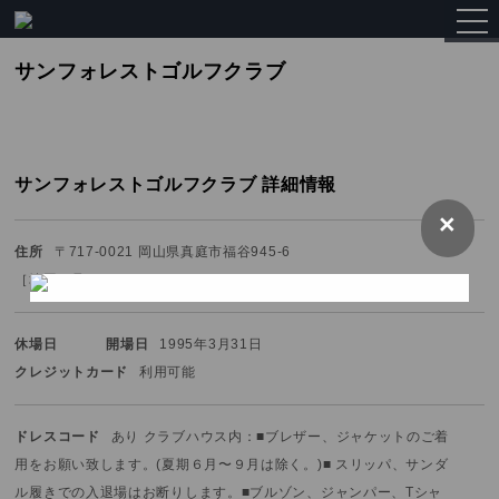
togg
navi
サンフォレストゴルフクラブ
サンフォレストゴルフクラブ 詳細情報
×
住所
〒717-0021 岡山県真庭市福谷945-6
［
地図を見る
］
休場日
開場日
1995年3月31日
クレジットカード
利用可能
ドレスコード
あり クラブハウス内：■ブレザー、ジャケットのご着
用をお願い致します。
(夏期６月〜９月は除く。)
■ スリッパ、サンダ
ル履きでの入退場はお断りします。
■ブルゾン、ジャンパー、Tシャ