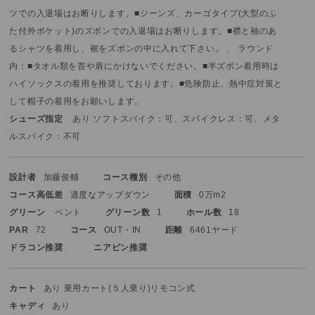
ツでの入退場はお断りします。
■ジーンズ、カーゴタイプ(大型のふ
た付外ポケット)のズボンでの入退場はお断りします。
■襟と袖のあ
るシャツを着用し、裾をズボンの中に入れて下さい。
、 ラウンド
内：■タオル類を首や肩にかけないでください。
■半ズボン着用時は
ハイソックスの着用を推奨しております。
■危険防止、熱中症対策と
して帽子の着用をお願いします。
シューズ指定
あり ソフトスパイク：可、スパイクレス：可、メタ
ルスパイク：不可
設計者
加藤俊輔
コース種別
その他
コース高低差
適度なアップダウン
面積
0万m2
グリーン
ベント
グリーン数
1
ホール数
18
PAR
72
コース
OUT・IN
距離
6461ヤード
ドラコン推奨
ニアピン推奨
カート
あり 乗用カート(５人乗り)
リモコン式
キャディ
あり