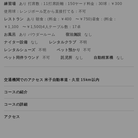
練習場
あり 打席数：11打席
距離：150ヤード
料金：30球：￥300
使用球：レンジボール
芝から直接打てる：不可
レストラン
あり 朝食：(料金：￥400 〜￥750)
昼食：(料金：
￥1,100 〜￥1,500)
4人テーブル数：17卓
お風呂
あり パウダールーム
宿泊施設
なし
ナイター設備
なし
レンタルクラブ
不明
レンタルシューズ
不明
ペット預かり
不可
ペット同伴ラウンド
不可
託児所
なし
自動精算機
なし
交通機関でのアクセス
米子自動車道・久世 15km以内
コースの紹介
コースの詳細
アクセス