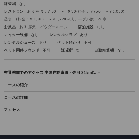
練習場
なし
レストラン
あり 朝食：7:00 〜 9:30(料金：￥750 〜￥1,080)
昼食：(料金：￥1,080 〜￥1,720)
4人テーブル数：26卓
お風呂
あり 露天、パウダールーム
宿泊施設
なし
ナイター設備
なし
レンタルクラブ
あり
レンタルシューズ
あり
ペット預かり
不可
ペット同伴ラウンド
不可
託児所
なし
自動精算機
なし
交通機関でのアクセス
中国自動車道・佐用 31km以上
コースの紹介
コースの詳細
アクセス