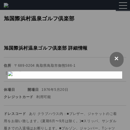
togg
navi
旭国際浜村温泉ゴルフ倶楽部
旭国際浜村温泉ゴルフ倶楽部 詳細情報
×
住所
〒689-0204 鳥取県鳥取市御熊586-1
［
地図を見る
］
休場日
開場日
1976年5月20日
クレジットカード
利用可能
ドレスコード
あり クラブハウス内：■ブレザー、ジャケットのご着
用をお願い致します。
(夏期6月〜9月は除く。)
■スリッパ、サンダル
履きでの入退場はお断りします。
■ブルゾン、ジャンパー、Tシャツ