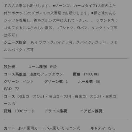
での入退場はお断りします。
■ジーンズ、カーゴタイプ(大型のふた
付外ポケット)のズボンでの入退場はお断りします。
■襟と袖のある
シャツを着用し、裾をズボンの中に入れて下さい。 、 ラウンド内：
ゴルフするにふさわしい服装。（Tシャツ、Gパン、タンクトップ等
は不可）
シューズ指定
あり ソフトスパイク：可、スパイクレス：可、メタ
ルスパイク：不可
設計者
コース種別
丘陵
コース高低差
適度なアップダウン
面積
148万m2
グリーン
ベント
グリーン数
1
ホール数
36
PAR
72
コース
湖山コースOUT・湖山コースIN・白兎コースOUT・白兎コ
ースIN
距離
7008ヤード
ドラコン推奨
ニアピン推奨
カート
あり 乗用カート(5人乗り)
リモコン式
キャディ
なし