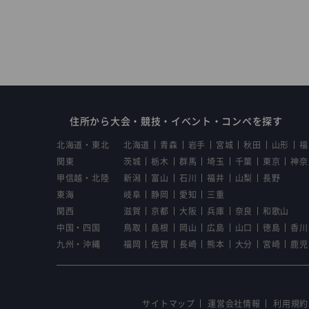
住所から大会・競技・イベント・コンペを探す
北海道・東北
北海道
青森
岩手
宮城
秋田
山形
福
関東
茨城
栃木
群馬
埼玉
千葉
東京
神奈
甲信越・北陸
新潟
富山
石川
福井
山梨
長野
東海
岐阜
静岡
愛知
三重
関西
滋賀
京都
大阪
兵庫
奈良
和歌山
中国・四国
鳥取
島根
岡山
広島
山口
徳島
香川
九州・沖縄
福岡
佐賀
長崎
熊本
大分
宮崎
鹿児
サイトマップ
運営会社情報
利用規約