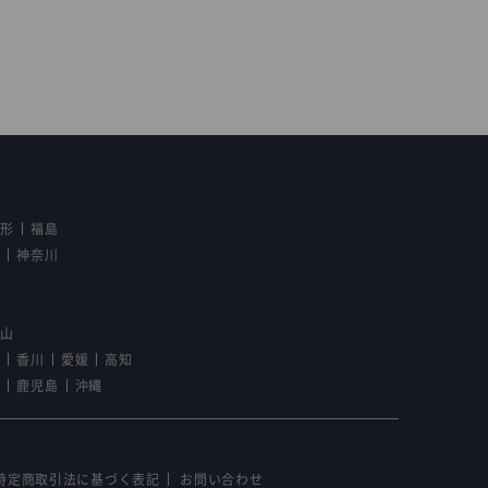
山形
福島
京
神奈川
野
歌山
島
香川
愛媛
高知
崎
鹿児島
沖縄
特定商取引法に基づく表記
お問い合わせ