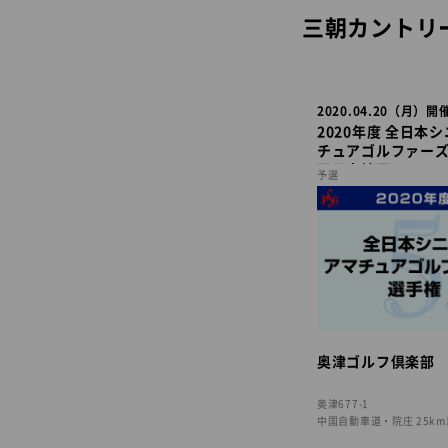
三朝カントリ
2020.04.20（月）開
2020年度 全日本
チュアゴルファー
西日本地区
予選
奥津ゴルフ倶楽部
奥津677-1
中国自動車道・院庄 25k