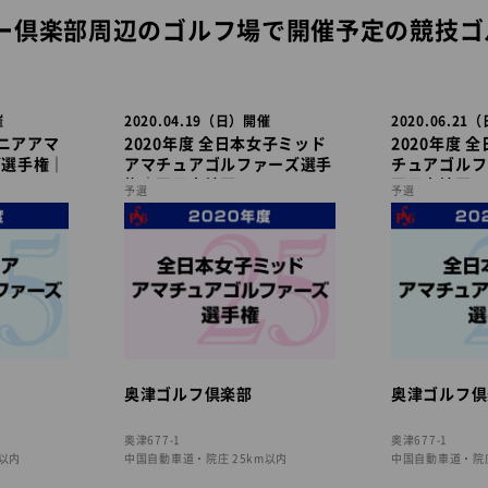
ー倶楽部周辺のゴルフ場で開催予定の競技ゴ
催
2020.04.19（日）開催
2020.06.2
シニアアマ
2020年度 全日本女子ミッド
2020年度 
ズ選手権｜
アマチュアゴルファーズ選手
チュアゴルフ
権｜西日本地区
西日本地区
予選
予選
奥津ゴルフ倶楽部
奥津ゴルフ倶
奥津677-1
奥津677-1
m以内
中国自動車道・院庄 25km以内
中国自動車道・院庄