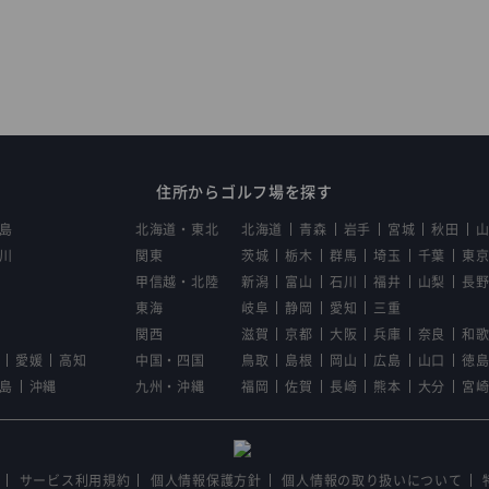
住所からゴルフ場を探す
島
北海道・東北
北海道
青森
岩手
宮城
秋田
川
関東
茨城
栃木
群馬
埼玉
千葉
東
甲信越・北陸
新潟
富山
石川
福井
山梨
長
東海
岐阜
静岡
愛知
三重
関西
滋賀
京都
大阪
兵庫
奈良
和
愛媛
高知
中国・四国
鳥取
島根
岡山
広島
山口
徳
島
沖縄
九州・沖縄
福岡
佐賀
長崎
熊本
大分
宮
サービス利用規約
個人情報保護方針
個人情報の取り扱いについて