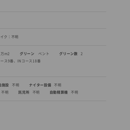
パイク：不明
2万m2
グリーン
ベント
グリーン数
2
コース9番、INコース18番
泊施設
不明
ナイター設備
不明
不明
託児所
不明
自動精算機
不明