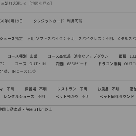
取県三朝町大瀬1-3
［
地図を見る
］
960年8月19日
クレジットカード
利用可能
シューズ指定
不明 ソフトスパイク：不明、スパイクレス：不明、メタルス
コース種別
山岳
コース高低差
適度なアップダウン
面積
13
72
コース
OUT・IN
距離
6868ヤード
ドラコン推奨
OUT
ス4番、INコース11番
ィ
不明
練習場
不明
レストラン
不明
お風呂
不明
宿
レンタルシューズ
不明
ペット預かり
不明
ペット同伴ラウンド
中国自動車道・院庄 31km以上