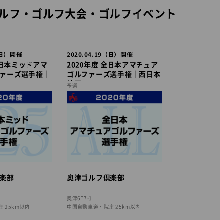
ルフ・ゴルフ大会・ゴルフイベント
1（日）開催
2020.04.19（日）開催
全日本ミッドアマ
2020年度 全日本アマチュア
ァーズ選手権｜
ゴルファーズ選手権｜西日本
地区
予選
楽部
奥津ゴルフ倶楽部
奥津677-1
 25km以内
中国自動車道・院庄 25km以内