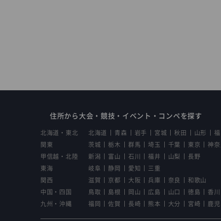
住所から大会・競技・イベント・コンペを探す
北海道・東北
北海道
青森
岩手
宮城
秋田
山形
福
関東
茨城
栃木
群馬
埼玉
千葉
東京
神奈
甲信越・北陸
新潟
富山
石川
福井
山梨
長野
東海
岐阜
静岡
愛知
三重
関西
滋賀
京都
大阪
兵庫
奈良
和歌山
中国・四国
鳥取
島根
岡山
広島
山口
徳島
香川
九州・沖縄
福岡
佐賀
長崎
熊本
大分
宮崎
鹿児