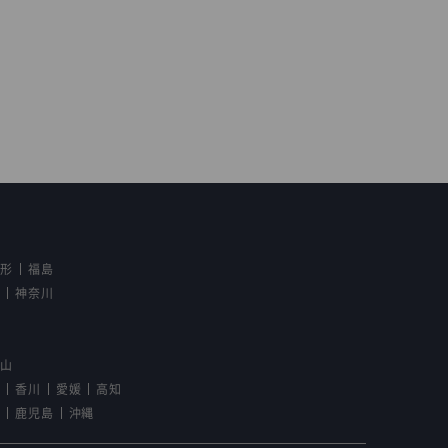
山形
福島
京
神奈川
野
歌山
島
香川
愛媛
高知
崎
鹿児島
沖縄