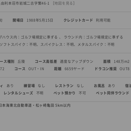
田県由利本荘市岩城二古字繋46-1
［
地図を見る
］
旬
開場日
1988年5月15日
クレジットカード
利用可能
ラブハウス内：ゴルフ場規定に準ずる 、 ラウンド内：ゴルフ場規定に準ずる
 ソフトスパイク：不明、スパイクレス：不明、メタルスパイク：不明
ース種別
丘陵
コース高低差
適度なアップダウン
面積
148万m2
72
コース
OUT・IN
距離
6659ヤード
ドラコン推奨
OUT8 
ィ
あり
練習場
なし
レストラン
なし
お風呂
あり
宿
レンタルシューズ
不明
ペット預かり
不可
ペット同伴ラウンド
日本海東北自動車道・松ヶ崎亀田 5km以内