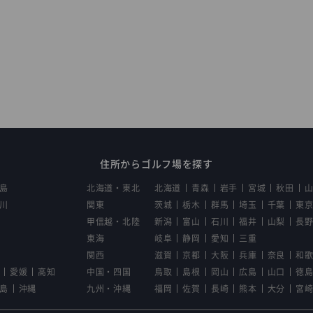
住所からゴルフ場を探す
島
北海道・東北
北海道
青森
岩手
宮城
秋田
川
関東
茨城
栃木
群馬
埼玉
千葉
東
甲信越・北陸
新潟
富山
石川
福井
山梨
長
東海
岐阜
静岡
愛知
三重
関西
滋賀
京都
大阪
兵庫
奈良
和
愛媛
高知
中国・四国
鳥取
島根
岡山
広島
山口
徳
島
沖縄
九州・沖縄
福岡
佐賀
長崎
熊本
大分
宮