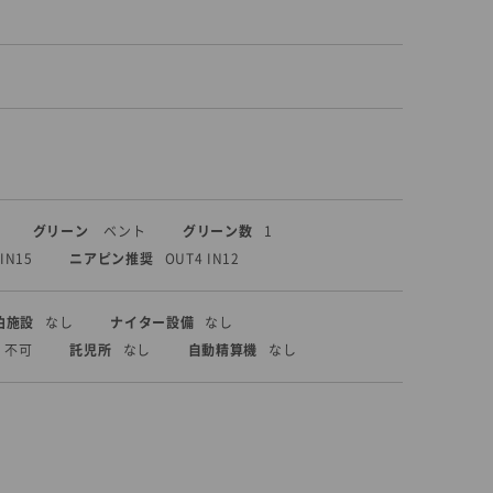
グリーン
ベント
グリーン数
1
IN15
ニアピン推奨
OUT4 IN12
泊施設
なし
ナイター設備
なし
不可
託児所
なし
自動精算機
なし