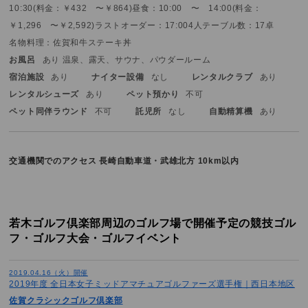
10:30(料金：￥432 〜￥864)
昼食：10:00 〜 14:00(料金：
￥1,296 〜￥2,592)
ラストオーダー：17:00
4人テーブル数：17卓
名物料理：佐賀和牛ステーキ丼
お風呂
あり 温泉、露天、サウナ、パウダールーム
宿泊施設
あり
ナイター設備
なし
レンタルクラブ
あり
レンタルシューズ
あり
ペット預かり
不可
ペット同伴ラウンド
不可
託児所
なし
自動精算機
あり
交通機関でのアクセス
長崎自動車道・武雄北方 10km以内
若木ゴルフ倶楽部周辺のゴルフ場で開催予定の競技ゴル
フ・ゴルフ大会・ゴルフイベント
2019.04.16（火）開催
2019年度 全日本女子ミッドアマチュアゴルファーズ選手権｜西日本地区
佐賀クラシックゴルフ倶楽部