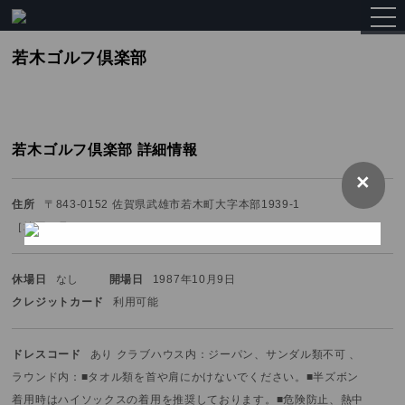
togg
navi
若木ゴルフ倶楽部
若木ゴルフ倶楽部 詳細情報
×
住所
〒843-0152 佐賀県武雄市若木町大字本部1939-1
［
地図を見る
］
休場日
なし
開場日
1987年10月9日
クレジットカード
利用可能
ドレスコード
あり クラブハウス内：ジーパン、サンダル類不可 、
ラウンド内：■タオル類を首や肩にかけないでください。
■半ズボン
着用時はハイソックスの着用を推奨しております。
■危険防止、熱中