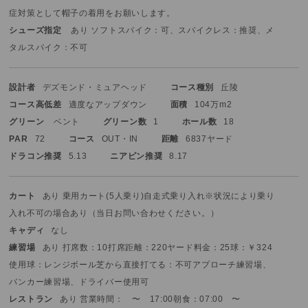
症対策として帽子の着用をお願いします。
シューズ指定
あり ソフトスパイク：可、スパイクレス：推奨、メ
タルスパイク：不可
設計者
デズモンド・ミュアヘッド
コース種別
丘陵
コース高低差
適度なアップダウン
面積
104万m2
グリーン
ベント
グリーン数
1
ホール数
18
PAR
72
コース
OUT・IN
距離
6837ヤード
ドラコン推奨
5.13
ニアピン推奨
8.17
カート
あり 乗用カート(5人乗り)
自走式
乗り入れ
※状況により乗り
入れ不可の場合あり（当日お問い合わせください。）
キャディ
なし
練習場
あり 打席数：10打席
距離：220ヤード
料金：25球：￥324
使用球：レンジボール
芝から直接打てる：不可
アプローチ練習場、
バンカー練習場、ドライバー使用可
レストラン
あり 営業時間： 〜 17:00
朝食：07:00 〜