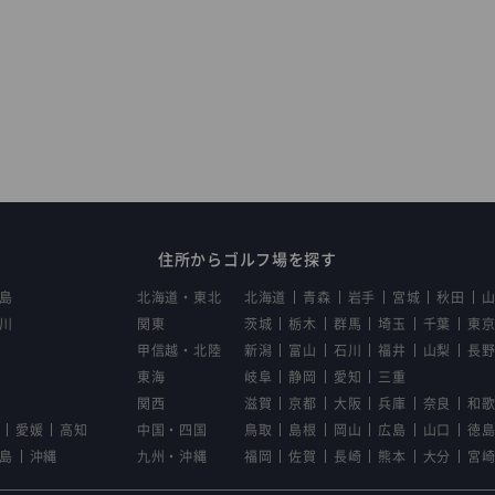
住所からゴルフ場を探す
島
北海道・東北
北海道
青森
岩手
宮城
秋田
川
関東
茨城
栃木
群馬
埼玉
千葉
東
甲信越・北陸
新潟
富山
石川
福井
山梨
長
東海
岐阜
静岡
愛知
三重
関西
滋賀
京都
大阪
兵庫
奈良
和
愛媛
高知
中国・四国
鳥取
島根
岡山
広島
山口
徳
島
沖縄
九州・沖縄
福岡
佐賀
長崎
熊本
大分
宮