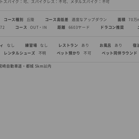
フトスパイク：可、スパイクレス：不可、メタルスパイク：不可
コース種別
丘陵
コース高低差
適度なアップダウン
面積
70万
72
コース
OUT・IN
距離
6603ヤード
ドラコン推奨
ィ
なし
練習場
なし
レストラン
あり
お風呂
あり
宿
レンタルシューズ
不明
ペット預かり
不可
ペット同伴ラウンド
宮崎自動車道・都城 5km以内