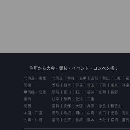
住所から大会・競技・イベント・コンペを探す
北海道・東北
北海道
青森
岩手
宮城
秋田
山形
福
関東
茨城
栃木
群馬
埼玉
千葉
東京
神奈
甲信越・北陸
新潟
富山
石川
福井
山梨
長野
東海
岐阜
静岡
愛知
三重
関西
滋賀
京都
大阪
兵庫
奈良
和歌山
中国・四国
鳥取
島根
岡山
広島
山口
徳島
香川
九州・沖縄
福岡
佐賀
長崎
熊本
大分
宮崎
鹿児