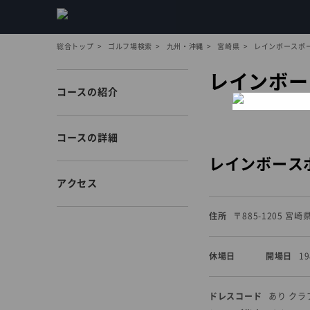
総合トップ
ゴルフ場検索
九州・沖縄
宮崎県
レインボースポ
レインボー
コースの紹介
コースの詳細
レインボース
アクセス
住所
〒885-1205 宮
休場日
開場日
1
ドレスコード
あり ク