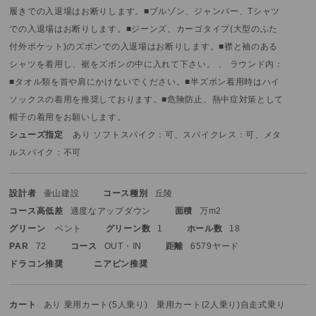
履きでの入退場はお断りします。
■ブルゾン、ジャンパー、Tシャツ
での入退場はお断りします。
■ジーンズ、カーゴタイプ(大型のふた
付外ポケット)のズボンでの入退場はお断りします。
■襟と袖のある
シャツを着用し、裾をズボンの中に入れて下さい。 、 ラウンド内：
■タオル類を首や肩にかけないでください。
■半ズボン着用時はハイ
ソックスの着用を推奨しております。
■危険防止、熱中症対策として
帽子の着用をお願いします。
シューズ指定
あり ソフトスパイク：可、スパイクレス：可、メタ
ルスパイク：不可
設計者
壷山建設
コース種別
丘陵
コース高低差
適度なアップダウン
面積
万m2
グリーン
ベント
グリーン数
1
ホール数
18
PAR
72
コース
OUT・IN
距離
6579ヤード
ドラコン推奨
ニアピン推奨
カート
あり 乗用カート(5人乗り) 乗用カート(2人乗り)
自走式
乗り