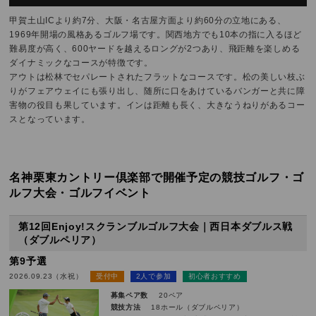
甲賀土山ICより約7分、大阪・名古屋方面より約60分の立地にある、
1969年開場の風格あるゴルフ場です。関西地方でも10本の指に入るほど
難易度が高く、600ヤードを越えるロングが2つあり、飛距離を楽しめる
ダイナミックなコースが特徴です。
アウトは松林でセパレートされたフラットなコースです。松の美しい枝ぶ
りがフェアウェイにも張り出し、随所に口をあけているバンガーと共に障
害物の役目も果しています。インは距離も長く、大きなうねりがあるコー
スとなっています。
名神栗東カントリー倶楽部で開催予定の競技ゴルフ・ゴ
ルフ大会・ゴルフイベント
第12回Enjoy!スクランブルゴルフ大会｜西日本ダブルス戦
（ダブルペリア）
第9予選
2026.09.23（水祝）
受付中
2人で参加
初心者おすすめ
募集ペア数
20ペア
競技方法
18ホール（ダブルペリア）