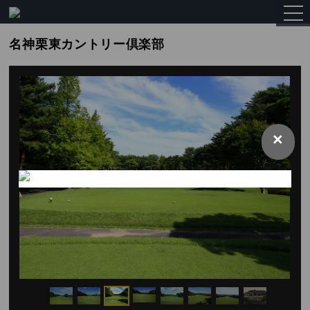
togg
navi
名神栗東カントリー倶楽部
×