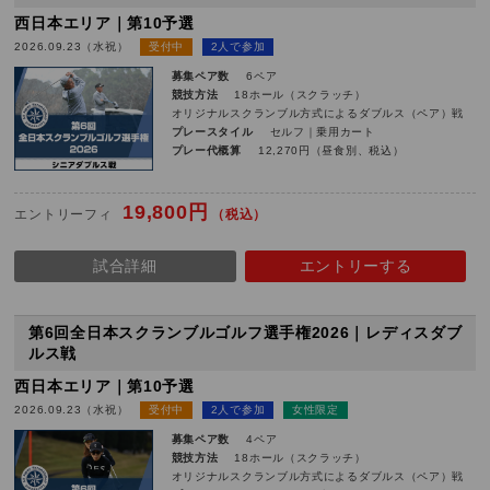
西日本エリア｜第10予選
2026.09.23（水祝）
受付中
2人で参加
募集ペア数
6ペア
競技方法
18ホール（スクラッチ）
オリジナルスクランブル方式によるダブルス（ペア）戦
プレースタイル
セルフ｜乗用カート
プレー代概算
12,270円（昼食別、税込）
19,800円
エントリーフィ
（税込）
試合詳細
エントリーする
第6回全日本スクランブルゴルフ選手権2026｜レディスダブ
ルス戦
西日本エリア｜第10予選
2026.09.23（水祝）
受付中
2人で参加
女性限定
募集ペア数
4ペア
競技方法
18ホール（スクラッチ）
オリジナルスクランブル方式によるダブルス（ペア）戦