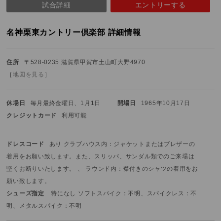
試合詳細
エントリーする
名神栗東カントリー倶楽部 詳細情報
住所
〒528-0235 滋賀県甲賀市土山町大野4970
［
地図を見る
］
休場日
毎月最終金曜日、1月1日
開場日
1965年10月17日
クレジットカード
利用可能
ドレスコード
あり クラブハウス内：ジャケットまたはブレザーの
着用をお願い致します。また、スリッパ、サンダル類でのご来場は
堅くお断りいたします。 、 ラウンド内：襟付きのシャツの着用をお
願い致します。
シューズ指定
特になし ソフトスパイク：不明、スパイクレス：不
明、メタルスパイク：不明