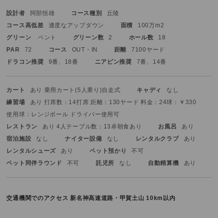
設計者
阿部恒雄
コース種別
丘陵
コース高低差
適度なアップダウン
面積
100万m2
グリーン
ベント
グリーン数
2
ホール数
18
PAR
72
コース
OUT・IN
距離
7100ヤード
ドラコン推奨
9番、18番
ニアピン推奨
7番、14番
カート
あり 乗用カート(5人乗り)
自走式
キャディ
なし
練習場
あり 打席数：14打席 距離：130ヤード 料金：24球：￥330
使用球：レンジボール ドライバー使用可
レストラン
あり 4人テーブル数：13卓
朝食あり
お風呂
あり
宿泊施設
なし
ナイター設備
なし
レンタルクラブ
あり
レンタルシューズ
あり
ペット預かり
不可
ペット同伴ラウンド
不可
託児所
なし
自動精算機
あり
交通機関でのアクセス
新名神高速道路・甲賀土山 10km以内