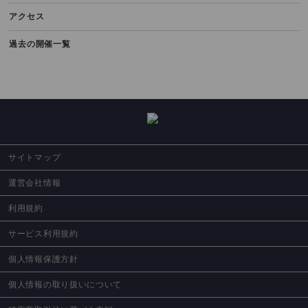
ブロック｜1stステージ｜第4予選
アクセス
2025.09.15（月祝）
過去の開催一覧
2025いい夫婦ペアスクランブルゴルフ選手権｜スクラッチ戦｜西日本ブ
ロック｜1stステージ｜第12予選
2025.09.15（月祝）
2025いい夫婦ペアスクランブルゴルフ選手権｜ダブルペリア戦｜西日本
ブロック｜1stステージ｜第12予選
2025.09.15（月祝）
サイトマップ
2025いい夫婦ペアスクランブルゴルフ選手権｜シニアダブルス戦｜西日
本ブロック｜1stステージ｜第12予選
運営会社情報
2025.09.15（月祝）
利用規約
第8回Enjoy!スクランブルゴルフ大会｜西日本ダブルス戦（ダブルペリ
ア）｜第12予選
サービス利用規約
2025.09.15（月祝）
個人情報保護方針
第8回Enjoy!スクランブルゴルフ大会｜西日本チーム戦（ダブルペリア）
個人情報の取り扱いについて
｜第12予選