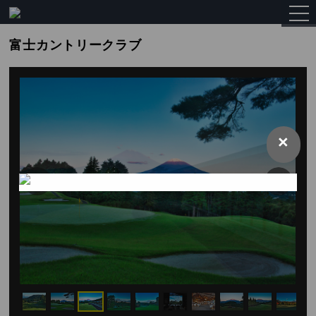
togg
navi
富士カントリークラブ
×