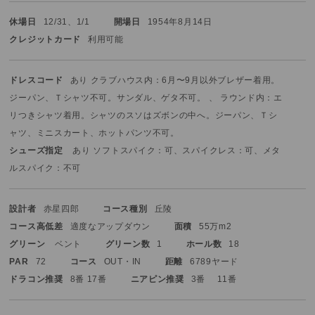
休場日
12/31、1/1
開場日
1954年8月14日
クレジットカード
利用可能
ドレスコード
あり クラブハウス内：6月〜9月以外ブレザー着用。
ジーパン、Ｔシャツ不可。サンダル、ゲタ不可。 、 ラウンド内：エ
リつきシャツ着用。シャツのスソはズボンの中へ。ジーパン、Ｔシ
ャツ、ミニスカート、ホットパンツ不可。
シューズ指定
あり ソフトスパイク：可、スパイクレス：可、メタ
ルスパイク：不可
設計者
赤星四郎
コース種別
丘陵
コース高低差
適度なアップダウン
面積
55万m2
グリーン
ベント
グリーン数
1
ホール数
18
PAR
72
コース
OUT・IN
距離
6789ヤード
ドラコン推奨
8番 17番
ニアピン推奨
3番 11番