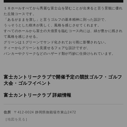
１８ホールすべてから秀麗な富士山を望むことが出来ると言う景観に優れ
た丘陵コースです。
「あるがままを潔し」と言うゴルフの基本精神に則った設計で、
うっそうとした樹木が美しく、風格を感じさせてくれます。
すべてのホールから富士の大借景を臨むコース内には、緑が豊かに残され
て風格を感じさせる。
グリーンは１グリーンでサンド化されており雨に影響されない。
ティーからグリーンを見渡せるフェアな設計ですが、
バンカーやクリークなどのハザード類が巧妙に仕掛けられています。
富士カントリークラブで開催予定の競技ゴルフ・ゴルフ
大会・ゴルフイベント
富士カントリークラブ 詳細情報
住所
〒412-0024 静岡県御殿場市東山2472
［
地図を見る
］