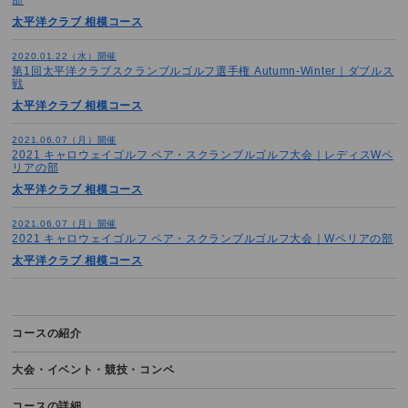
2025宮崎ダブルススクランブルゴルフ選手権｜ダブルペリア戦｜東日本
ブロック｜第9予選
太平洋クラブ 相模コース
2024.10.18（金）
2020.01.22（水）開催
第1回太平洋クラブスクランブルゴルフ選手権 Autumn-Winter｜ダブルス
第4回全日本ダブルススクランブルゴルフ選手権2024｜ダブルス戦｜東日
戦
本ブロック｜第9予選
太平洋クラブ 相模コース
2024.10.18（金）
2021.06.07（月）開催
第4回全日本シニアダブルススクランブルゴルフ選手権2024｜ダブルス戦
2021 キャロウェイゴルフ ペア・スクランブルゴルフ大会｜レディスWペ
リアの部
｜東日本ブロック｜第5予選
太平洋クラブ 相模コース
2024.10.18（金）
2021.06.07（月）開催
第1回全日本ミックスダブルススクランブルゴルフ選手権2024｜ダブルス
2021 キャロウェイゴルフ ペア・スクランブルゴルフ大会｜Wペリアの部
戦｜東日本ブロック｜第9予選
太平洋クラブ 相模コース
2023.10.17（火）
第3回全日本レディスダブルススクランブルゴルフ選手権2023｜ダブルス
戦｜東日本ブロック｜第4予選
コースの紹介
2023.10.17（火）
大会・イベント・競技・コンペ
カーセブンプロアマゴルフカップインビテーショナル2023｜ダブルス戦
｜関東エリア第10予選
コースの詳細