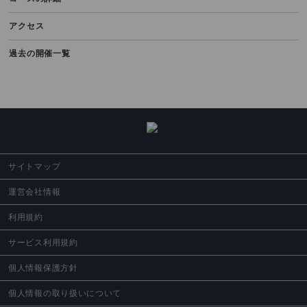
2023.10.17（火）
アクセス
第3回全日本ダブルススクランブルゴルフ選手権2023｜ダブルス戦｜東日
本Bブロック｜第5予選
過去の開催一覧
サイトマップ
運営会社情報
利用規約
サービス利用規約
個人情報保護方針
個人情報の取り扱いについて