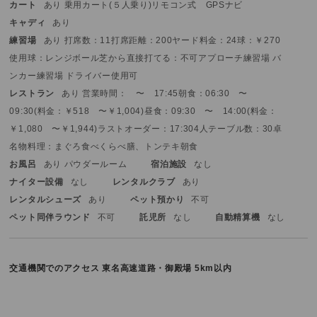
カート
あり 乗用カート(５人乗り)
リモコン式
GPSナビ
キャディ
あり
練習場
あり 打席数：11打席
距離：200ヤード
料金：24球：￥270
使用球：レンジボール
芝から直接打てる：不可
アプローチ練習場 バ
ンカー練習場 ドライバー使用可
レストラン
あり 営業時間： 〜 17:45
朝食：06:30 〜
09:30(料金：￥518 〜￥1,004)
昼食：09:30 〜 14:00(料金：
￥1,080 〜￥1,944)
ラストオーダー：17:30
4人テーブル数：30卓
名物料理：まぐろ食べくらべ膳、トンテキ
朝食
お風呂
あり パウダールーム
宿泊施設
なし
ナイター設備
なし
レンタルクラブ
あり
レンタルシューズ
あり
ペット預かり
不可
ペット同伴ラウンド
不可
託児所
なし
自動精算機
なし
交通機関でのアクセス
東名高速道路・御殿場 5km以内