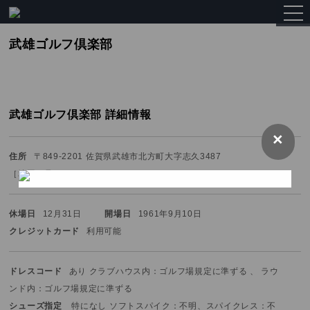
togg
navi
武雄ゴルフ倶楽部
武雄ゴルフ倶楽部 詳細情報
×
住所
〒849-2201 佐賀県武雄市北方町大字志久3487
［
地図を見る
］
休場日
12月31日
開場日
1961年9月10日
クレジットカード
利用可能
ドレスコード
あり クラブハウス内：ゴルフ場規定に準ずる 、 ラウ
ンド内：ゴルフ場規定に準ずる
シューズ指定
特になし ソフトスパイク：不明、スパイクレス：不