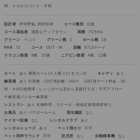
明、メタルスパイク：不明
設計者
伊津野勉, 阿部恒雄
コース種別
丘陵
コース高低差
適度なアップダウン
面積
70万m2
グリーン
ベント
グリーン数
2
ホール数
18
PAR
72
コース
OUT・IN
距離
6713ヤード
ドラコン推奨
9番、15番
ニアピン推奨
4番、12番
カート
あり 乗用カート(５人乗り)
リモコン式
キャディ
あり
練習場
あり 打席数：10打席
距離：200Ｙ 10打席ヤード
料金：30
球：￥432
使用球：レンジボール
芝から直接打てる：不可
アプロー
チ練習場
バンカー練習場
レストラン
あり 名物料理：ステーキ・焼肉定食
喫煙席有り
お風呂
あり パウダールーム
宿泊施設
なし
ナイター設備
なし
レンタルクラブ
あり
レンタルシューズ
あり
ペット預かり
不可
ペット同伴ラウンド
不可
託児所
なし
自動精算機
なし