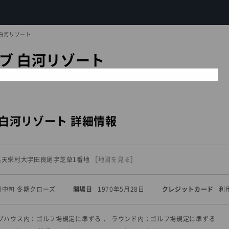
 白河リゾート
ブ 白河リゾート
白河リゾート 詳細情報
福島県天栄村大字田良尾字芝草1番地
［
地図を見る
］
中旬 冬期クローズ
開場日
1970年5月28日
クレジットカード
利
ラブハウス内：ゴルフ場規定に準ずる 、 ラウンド内：ゴルフ場規定に準ずる