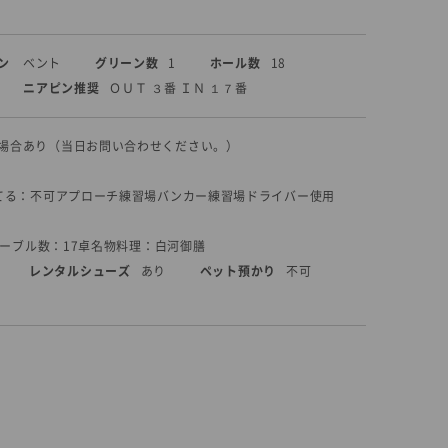
ン
ベント
グリーン数
1
ホール数
18
ニアピン推奨
ＯＵＴ ３番 ＩＮ １７番
場合あり（当日お問い合わせください。）
てる：不可
アプローチ練習場
バンカー練習場
ドライバー使用
テーブル数：17卓
名物料理：白河御膳
レンタルシューズ
あり
ペット預かり
不可