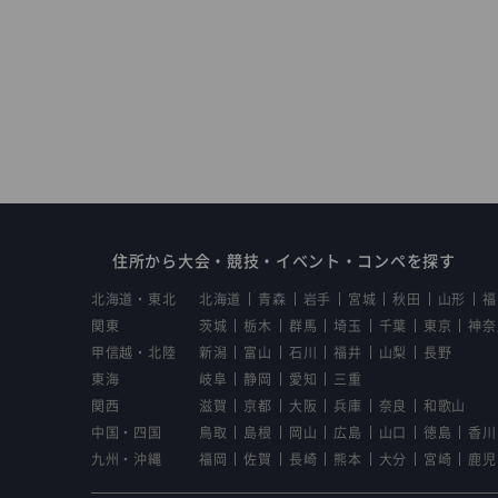
住所から大会・競技・イベント・コンペを探す
北海道・東北
北海道
青森
岩手
宮城
秋田
山形
福
関東
茨城
栃木
群馬
埼玉
千葉
東京
神奈
甲信越・北陸
新潟
富山
石川
福井
山梨
長野
東海
岐阜
静岡
愛知
三重
関西
滋賀
京都
大阪
兵庫
奈良
和歌山
中国・四国
鳥取
島根
岡山
広島
山口
徳島
香川
九州・沖縄
福岡
佐賀
長崎
熊本
大分
宮崎
鹿児