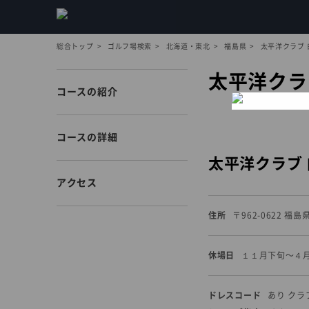
総合トップ
ゴルフ場検索
北海道・東北
福島県
太平洋クラブ
太平洋クラ
コースの紹介
コースの詳細
太平洋クラブ 
アクセス
住所
〒962-0622 
休場日
１１月下旬〜４月
ドレスコード
あり ク