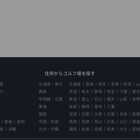
住所からゴルフ場を探す
島
北海道・東北
北海道
青森
岩手
宮城
秋田
川
関東
茨城
栃木
群馬
埼玉
千葉
東
甲信越・北陸
新潟
富山
石川
福井
山梨
長
東海
岐阜
静岡
愛知
三重
関西
滋賀
京都
大阪
兵庫
奈良
和
愛媛
高知
中国・四国
鳥取
島根
岡山
広島
山口
徳
島
沖縄
九州・沖縄
福岡
佐賀
長崎
熊本
大分
宮