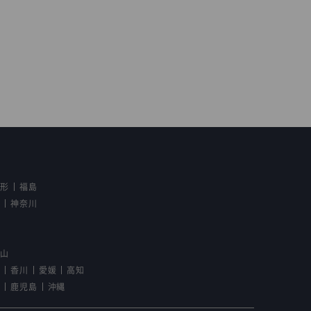
山形
福島
京
神奈川
野
歌山
島
香川
愛媛
高知
崎
鹿児島
沖縄