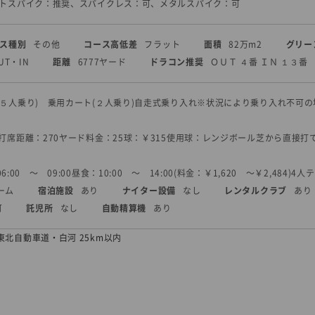
フトスパイク：推奨、スパイクレス：可、メタルスパイク：可
ス種別
その他
コース高低差
フラット
面積
82万m2
グリー
UT・IN
距離
6777ヤード
ドラコン推奨
ＯＵＴ ４番 ＩＮ １３番
(５人乗り) 乗用カート(２人乗り)
自走式
乗り入れ
※状況により乗り入れ不可の
7打席
距離：270ヤード
料金：25球：￥315
使用球：レンジボール
芝から直接打
6:00 〜 09:00
昼食：10:00 〜 14:00(料金：￥1,620 〜￥2,484)
4人
ーム
宿泊施設
あり
ナイター設備
なし
レンタルクラブ
あり
可
託児所
なし
自動精算機
あり
東北自動車道・白河 25km以内