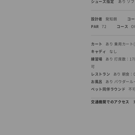
シューズ指定
あり ソ
設計者
発知朗
コー
PAR
72
コース
O
カート
あり 乗用カート
キャディ
なし
練習場
あり 打席数：1
可
レストラン
あり 朝食：0
お風呂
あり パウダール
ペット同伴ラウンド
不
交通機関でのアクセス