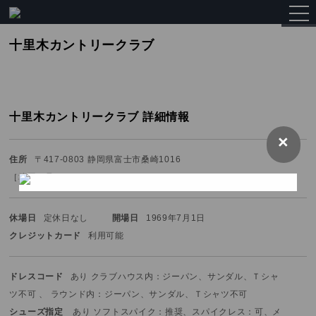
togg
navi
十里木カントリークラブ
十里木カントリークラブ 詳細情報
×
住所
〒417-0803 静岡県富士市桑崎1016
［
地図を見る
］
休場日
定休日なし
開場日
1969年7月1日
クレジットカード
利用可能
ドレスコード
あり クラブハウス内：ジーパン、サンダル、Ｔシャ
ツ不可 、 ラウンド内：ジーパン、サンダル、Ｔシャツ不可
シューズ指定
あり ソフトスパイク：推奨、スパイクレス：可、メ