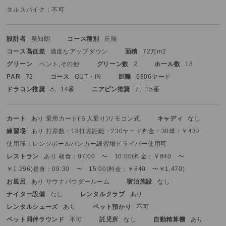
タルスパイク：不可
設計者
発知朗
コース種別
丘陵
コース高低差
適度なアップダウン
面積
72万m2
グリーン
ベント,その他
グリーン数
2
ホール数
18
PAR
72
コース
OUT・IN
距離
6806ヤード
ドラコン推奨
5、14番
ニアピン推奨
7、15番
カート
あり 乗用カート(５人乗り)
リモコン式
キャディ
なし
練習場
あり 打席数：18打席
距離：230ヤード
料金：30球：￥432
使用球：レンジボール
バンカー練習場
ドライバー使用可
レストラン
あり 朝食：07:00 〜 10:00(料金：￥840 〜
￥1,296)
昼食：09:30 〜 15:00(料金：￥840 〜￥1,470)
お風呂
あり サウナ
パウダールーム
宿泊施設
なし
ナイター設備
なし
レンタルクラブ
あり
レンタルシューズ
あり
ペット預かり
不可
ペット同伴ラウンド
不可
託児所
なし
自動精算機
あり