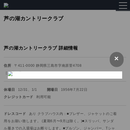
togg
navi
芦の湖カントリークラブ
芦の湖カントリークラブ 詳細情報
×
住所
〒411-0000 静岡県三島市字南原菅4708
［
地図を見る
］
休場日
12/31、1/1
開場日
1956年7月22日
クレジットカード
利用可能
ドレスコード
あり クラブハウス内：■ブレザー、ジャケットのご着
用をお願い致します。 (夏期6月〜9月は除く。)
■スリッパ、サンダ
ル履きでの入退場はお断りします。
■ブルゾン、ジャンパー、Tシャ