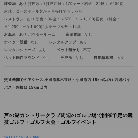
練習場
あり 打席数：7打席
距離：170ヤード
料金：25球：￥200
使
用球：コースボール
芝から直接打てる：不可
レストラン
あり 朝食：(料金：￥570 〜￥1,100)
昼食：(料金：
￥1,250 〜￥1,600)
4人テーブル数：14卓
お風呂
あり パウダールーム
宿泊施設
なし
ナイター設備
なし
レンタルクラブ
あり
レンタルシューズ
あり
ペット預かり
不可
ペット同伴ラウンド
不可
託児所
なし
自動精算機
あり
交通機関でのアクセス
小田原厚木道路・小田原西 15km以内 / 西湘バイ
パス・箱根口 15km以内
芦の湖カントリークラブ周辺のゴルフ場で開催予定の競
技ゴルフ・ゴルフ大会・ゴルフイベント
2024.12.20（金）開催