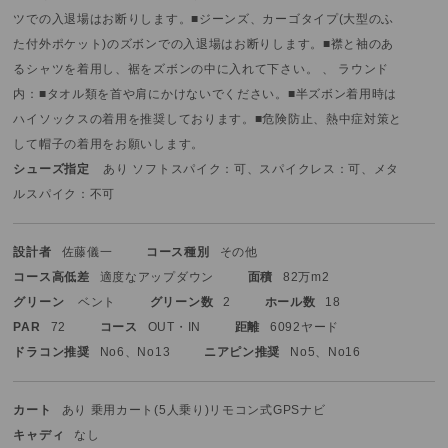
ツでの入退場はお断りします。
■ジーンズ、カーゴタイプ(大型のふ
た付外ポケット)のズボンでの入退場はお断りします。
■襟と袖のあ
るシャツを着用し、裾をズボンの中に入れて下さい。 、 ラウンド
内：■タオル類を首や肩にかけないでください。
■半ズボン着用時は
ハイソックスの着用を推奨しております。
■危険防止、熱中症対策と
して帽子の着用をお願いします。
シューズ指定
あり ソフトスパイク：可、スパイクレス：可、メタ
ルスパイク：不可
設計者
佐藤儀一
コース種別
その他
コース高低差
適度なアップダウン
面積
82万m2
グリーン
ベント
グリーン数
2
ホール数
18
PAR
72
コース
OUT・IN
距離
6092ヤード
ドラコン推奨
No6、No13
ニアピン推奨
No5、No16
カート
あり 乗用カート(5人乗り)
リモコン式
GPSナビ
キャディ
なし