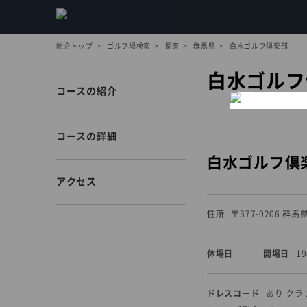
総合トップ
ゴルフ場検索
関東
群馬県
白水ゴルフ倶楽部
白水ゴルフ
コースの紹介
コースの詳細
白水ゴルフ倶
アクセス
住所
〒377-0206 群
休場日
開場日
1
ドレスコード
あり ク