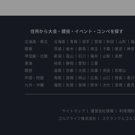
住所から大会・競技・イベント・コンペを探す
北海道・東北
北海道
青森
岩手
宮城
秋田
山形
福
関東
茨城
栃木
群馬
埼玉
千葉
東京
神奈
甲信越・北陸
新潟
富山
石川
福井
山梨
長野
東海
岐阜
静岡
愛知
三重
関西
滋賀
京都
大阪
兵庫
奈良
和歌山
中国・四国
鳥取
島根
岡山
広島
山口
徳島
香川
九州・沖縄
福岡
佐賀
長崎
熊本
大分
宮崎
鹿児
サイトマップ
運営会社情報
利用規約
ゴルフライフ株式会社
スクランブルゴル