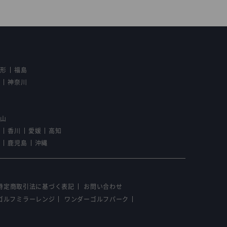
山形
福島
京
神奈川
野
歌山
島
香川
愛媛
高知
崎
鹿児島
沖縄
特定商取引法に基づく表記
お問い合わせ
ゴルフミラーレンジ
ワンダーゴルフパーク