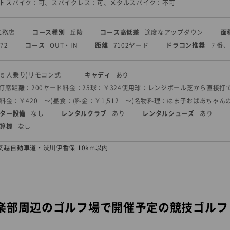
フトスパイク：可、スパイクレス：可、メタルスパイク：不可
工務店
コース種別
丘陵
コース高低差
適度なアップダウン
面
72
コース
OUT・IN
距離
7102ヤード
ドラコン推奨
７番、
(５人乗り)
リモコン式
キャディ
あり
5打席
距離：200ヤード
料金：25球：￥324
使用球：レンジボール
芝から直接打
料金：￥420 〜)
昼食：(料金：￥1,512 〜)
名物料理：はま子おばあちゃん
ター設備
なし
レンタルクラブ
あり
レンタルシューズ
あり
算機
なし
関越自動車道・渋川伊香保 10km以内
楽部周辺のゴルフ場で開催予定の競技ゴルフ