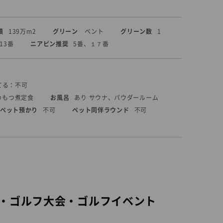
積
139万m2
グリーン
ベント
グリーン数
1
13番
ニアピン推奨
5番、１７番
てる：不可
のもつ煮定食
お風呂
あり サウナ、パウダールーム
ペット預かり
不可
ペット同伴ラウンド
不可
・ゴルフ大会・ゴルフイベント