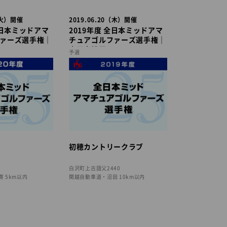
3（火）開催
2019.06.20（木）開催
全日本ミッドアマ
2019年度 全日本ミッドアマ
ァーズ選手権｜
チュアゴルファーズ選手権｜
東日本地区
予選
初穂カントリークラブ
白沢町上古語父2440
 5km以内
関越自動車道・沼田 10km以内