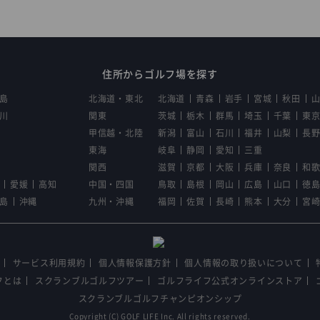
住所からゴルフ場を探す
島
北海道・東北
北海道
青森
岩手
宮城
秋田
川
関東
茨城
栃木
群馬
埼玉
千葉
東
甲信越・北陸
新潟
富山
石川
福井
山梨
長
東海
岐阜
静岡
愛知
三重
関西
滋賀
京都
大阪
兵庫
奈良
和
愛媛
高知
中国・四国
鳥取
島根
岡山
広島
山口
徳
島
沖縄
九州・沖縄
福岡
佐賀
長崎
熊本
大分
宮
サービス利用規約
個人情報保護方針
個人情報の取り扱いについて
フとは
スクランブルゴルフツアー
ゴルフライフ公式オンラインストア
スクランブルゴルフチャンピオンシップ
Copyright (C) GOLF LIFE Inc. All rights reserved.