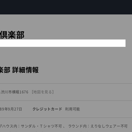
倶楽部
楽部 詳細情報
馬県渋川市横堀1676
［
地図を見る
］
989年9月27日
クレジットカード
利用可能
ラブハウス内：サンダル・Ｔシャツ不可 、 ラウンド内：えりなしウェアー不可