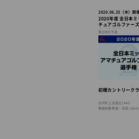
2020.06.25（木）開
2020年度 全日本
チュアゴルファー
東日本地区
東日本B予選
初穂カントリーク
白沢町上古語父2440
関越自動車道・沼田 10k