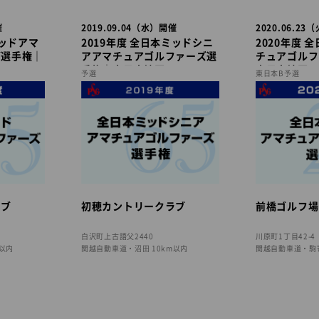
催
2019.09.04（水）開催
2020.06.2
ミッドアマ
2019年度 全日本ミッドシニ
2020年度 
ズ選手権｜
アアマチュアゴルファーズ選
チュアゴルフ
手権｜東日本地区
東日本地区
予選
東日本B予選
ラブ
初穂カントリークラブ
前橋ゴルフ場
白沢町上古語父2440
川原町1丁目42-4
m以内
関越自動車道・沼田 10km以内
関越自動車道・駒寄