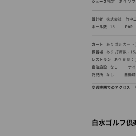
シューズ指定
あり ソ
設計者
株式会社 竹中
ホール数
18
PAR
カート
あり 乗用カート
練習場
あり 打席数：1
レストラン
あり 朝食：(
宿泊施設
なし
ナイ
託児所
なし
自動精
交通機関でのアクセス
白水ゴルフ倶