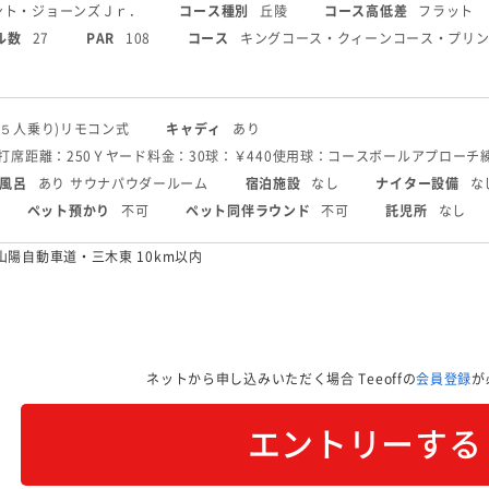
ント・ジョーンズＪｒ．
コース種別
丘陵
コース高低差
フラット
ル数
27
PAR
108
コース
キングコース・クィーンコース・プリ
(５人乗り)
リモコン式
キャディ
あり
8打席
距離：250Ｙヤード
料金：30球：￥440
使用球：コースボール
アプローチ
風呂
あり サウナ
パウダールーム
宿泊施設
なし
ナイター設備
な
ペット預かり
不可
ペット同伴ラウンド
不可
託児所
なし
山陽自動車道・三木東 10km以内
ネットから申し込みいただく場合
Teeoffの
会員登録
が
エントリーする