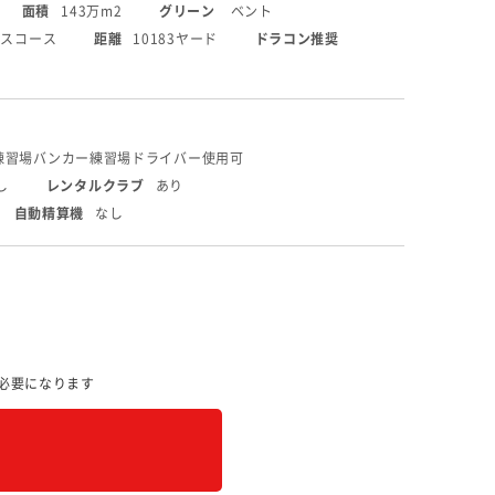
面積
143万m2
グリーン
ベント
ンスコース
距離
10183ヤード
ドラコン推奨
練習場
バンカー練習場
ドライバー使用可
し
レンタルクラブ
あり
自動精算機
なし
必要になります