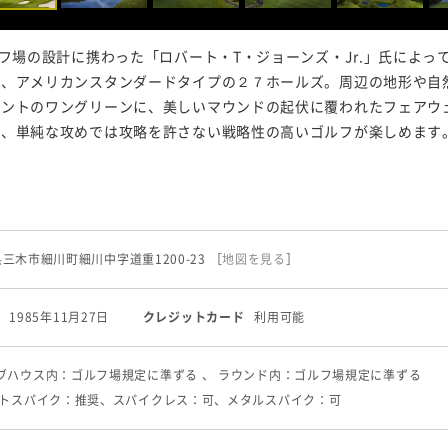
ルフ場の設計に携わった「ロバート・T・ジョーンズ・Jr.」氏によ
、アメリカンスタンダードタイプの２７ホールズ。周辺の地形や自然
ベントのワングリーンに、美しいマウンドの起伏に覆われたフェアウ
が、単純な攻めでは攻略を許さない戦略性の高いゴルフが楽しめます
庫県三木市細川町細川中字道重1200-23
［
地図を見る
］
1985年11月27日
クレジットカード
利用可能
ラブハウス内：ゴルフ場規定に準ずる 、 ラウンド内：ゴルフ場規定に準ずる
フトスパイク：推奨、スパイクレス：可、メタルスパイク：可