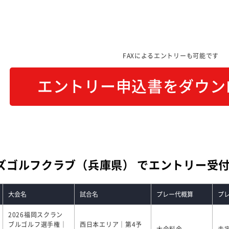
FAXによるエントリーも可能です
エントリー申込書をダウン
ズゴルフクラブ（兵庫県） でエントリー受
大会名
試合名
プレー代概算
プ
2026福岡スクラン
ブルゴルフ選手権｜
西日本エリア｜第4予
大会料金
未