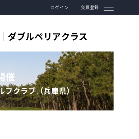
toggle
ログイン
会員登録
navigation
戦｜ダブルペリアクラス
）開催
ルフクラブ（兵庫県）