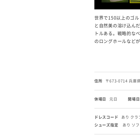
世界で150以上のゴ
と自然美の溶け込んだ
トルある。戦略的な
のロングホールなど
住所
〒673-0714 兵
休場日
元日
開場日
ドレスコード
あり ク
シューズ指定
あり ソ