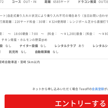
72
コース
OUT・IN
距離
6585ヤード
ドラコン推奨
OUT3
ート)
自走式
乗り入れ
※状況により乗り入れ不可の場合あり（当日お問い合わ
2打席
距離：220ヤード
料金：30球：￥324
使用球：レンジボール
芝から直接打
： 〜 18:00
朝食：7:00 〜 (料金： 〜￥1,200)
昼食：(料金： 〜￥80
 チキン南蛮・ホルモンの野菜炒め
設
なし
ナイター設備
なし
レンタルクラブ
あり
レンタルシ
可
託児所
なし
自動精算機
なし
宮崎自動車道・宮崎 5km以内
ネットから申し込みいただく場合
Teeoffの
会員登録
が
エントリーする