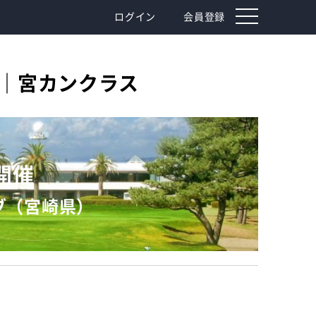
toggle
ログイン
会員登録
navigation
戦｜宮カンクラス
）開催
ブ（宮崎県）