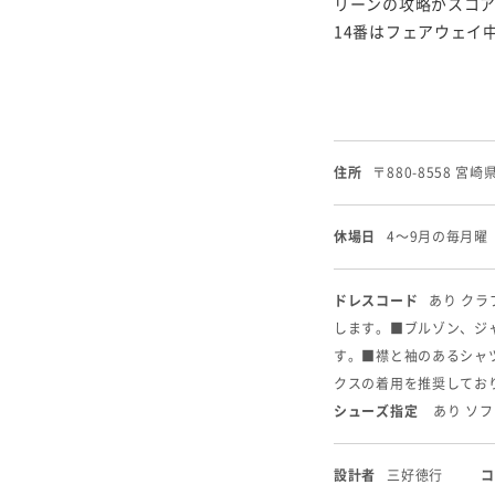
リーンの攻略がスコ
14番はフェアウェイ
住所
〒880-8558 宮崎
休場日
4〜9月の毎月曜
ドレスコード
あり ク
します。
■ブルゾン、ジ
す。
■襟と袖のあるシャ
クスの着用を推奨してお
シューズ指定
あり ソ
設計者
三好徳行
コ