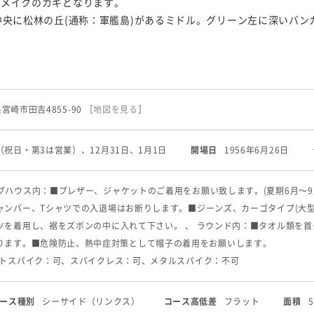
アメイクのカギとなります。
中央に松林の丘(通称：軍艦島)があるミドル。グリーン左に深いバ
県宮崎市田吉4855-90
［
地図を見る
］
（祝日・第3は営業）、12月31日、1月1日
開場日
1956年6月26日
ラブハウス内：■ブレザー、ジャケットのご着用をお願い致します。
(夏期6月〜
ャンパー、Tシャツでの入退場はお断りします。
■ジーンズ、カーゴタイプ(大
ツを着用し、裾をズボンの中に入れて下さい。 、 ラウンド内：■タオル類を
ります。
■危険防止、熱中症対策として帽子の着用をお願いします。
フトスパイク：可、スパイクレス：可、メタルスパイク：不可
ース種別
シーサイド（リンクス）
コース高低差
フラット
面積