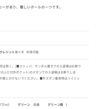
ンカーがあり、難しいホールの一つです。
クレジットカード
利用可能
9月は除く。)
■スリッパ、サンダル履きでの入退場はお断り
型のふた付外ポケット)のズボンでの入退場はお断りしま
首や肩にかけないでください。
■半ズボン着用時はハイソッ
57万m2
グリーン
高麗
グリーン数
1