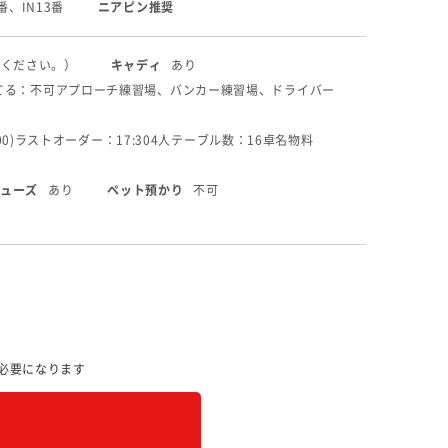
番、IN13番
ニアピン推奨
せください。）
キャディ
あり
てる：不可
アプローチ練習場、バンカー練習場、ドライバー
0)
ラストオーダー：17:30
4人テーブル数：16卓
名物料
ューズ
あり
ペット預かり
不可
必要になります